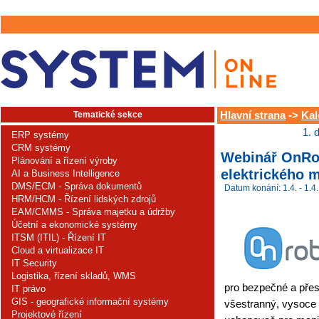
Tematické sekce
Hlavní strana
->
Kal
1. 
ERP systémy
CRM systémy
Webinář OnRo
Plánování a řízení výroby
elektrického m
AI a Business Intelligence
DMS/ECM - Správa dokumentů
Datum konání: 1.4. - 1.4.
HRM/HCM - Řízení lidských zdrojů
EAM/CMMS - Správa majetku a údržby
Účetní a ekonomické systémy
ITSM (ITIL) - Řízení IT
Cloud a virtualizace IT
IT Security
Logistika, řízení skladů, WMS
pro bezpečné a přes
IT právo
GIS - geografické informační systémy
všestranný, vysoce
Projektové řízení