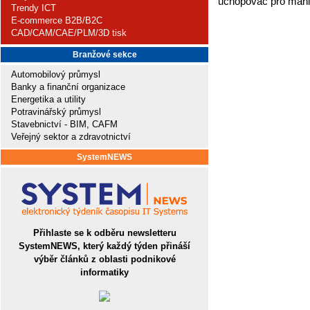
uchopovač pro manip
Trendy ICT
E-commerce B2B/B2C
CAD/CAM/CAE/PLM/3D tisk
Branžové sekce
Automobilový průmysl
Banky a finanční organizace
Energetika a utility
Potravinářský průmysl
Stavebnictví - BIM, CAFM
Veřejný sektor a zdravotnictví
SystemNEWS
Přihlaste se k odběru newsletteru
SystemNEWS, který každý týden přináší
výběr článků z oblasti podnikové
informatiky