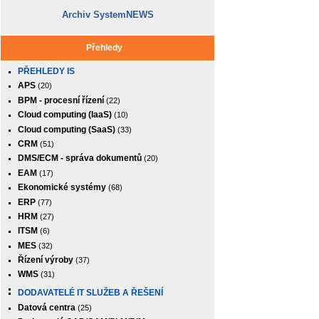
Archiv SystemNEWS
Přehledy
PŘEHLEDY IS
APS
(20)
BPM - procesní řízení
(22)
Cloud computing (IaaS)
(10)
Cloud computing (SaaS)
(33)
CRM
(51)
DMS/ECM - správa dokumentů
(20)
EAM
(17)
Ekonomické systémy
(68)
ERP
(77)
HRM
(27)
ITSM
(6)
MES
(32)
Řízení výroby
(37)
WMS
(31)
DODAVATELÉ IT SLUŽEB A ŘEŠENÍ
Datová centra
(25)