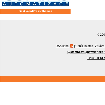
Best WordPress Themes
© 2001
RSS kanál
|
Ceník inzerce
|
Zprávy
SystemNEWS (newsletter):
A
LinuxEXPRES