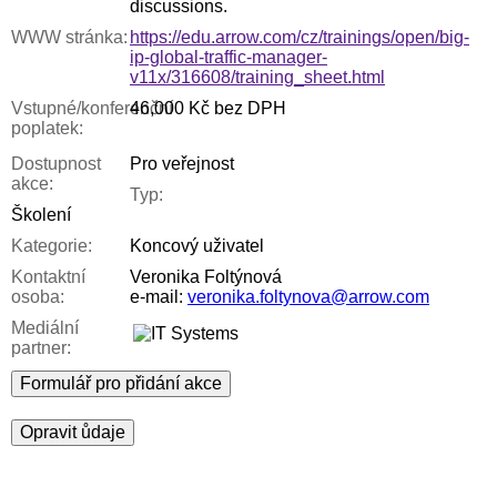
discussions.
WWW stránka:
https://edu.arrow.com/cz/trainings/open/big-
ip-global-traffic-manager-
v11x/316608/training_sheet.html
Vstupné/konferenční
46,000 Kč bez DPH
poplatek:
Dostupnost
Pro veřejnost
akce:
Typ:
Školení
Kategorie:
Koncový uživatel
Kontaktní
Veronika Foltýnová
osoba:
e-mail:
veronika.foltynova@arrow.com
Mediální
partner:
Formulář pro přidání akce
Opravit ůdaje