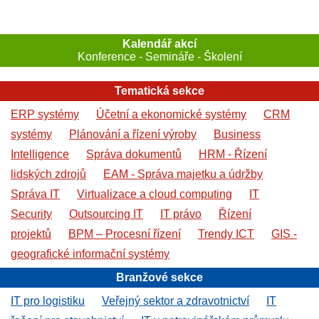
Kalendář akcí
Konference - Semináře - Školení
Tematická sekce
ERP systémy
Účetní a ekonomické systémy
CRM
systémy
Plánování a řízení výroby
Business
Intelligence
Správa dokumentů
HRM - Řízení
lidských zdrojů
EAM - Správa majetku a údržby
Správa IT
Virtualizace a cloud computing
IT
Security
Outsourcing IT
IT právo
Řízení
projektů
BPM – Procesní řízení
Trendy ICT
GIS -
geografické informační systémy
Branžové sekce
IT pro logistiku
Veřejný sektor a zdravotnictví
IT