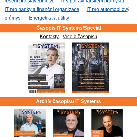
řešení pro stavebnictví
IT v potravinářském průmyslu
IT pro banky a finanční organizace
IT pro automobilový
průmysl
Energetika a utility
Časopis IT Systems/Speciál
Kontakty
-
Více o časopisu
Archív časopisu IT Systems