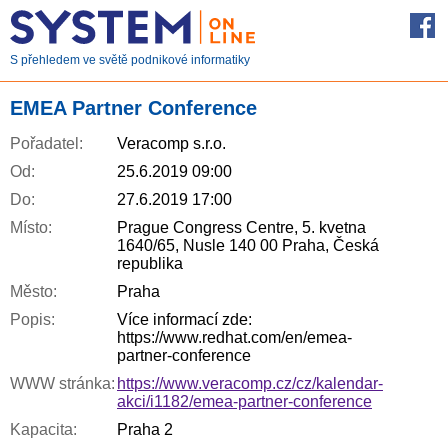
S přehledem ve světě podnikové informatiky
EMEA Partner Conference
Pořadatel:
Veracomp s.r.o.
Od:
25.6.2019 09:00
Do:
27.6.2019 17:00
Místo:
Prague Congress Centre, 5. kvetna
1640/65, Nusle 140 00 Praha, Česká
republika
Město:
Praha
Popis:
Více informací zde:
https://www.redhat.com/en/emea-
partner-conference
WWW stránka:
https://www.veracomp.cz/cz/kalendar-
akci/i1182/emea-partner-conference
Kapacita:
Praha 2