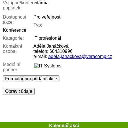
Vstupné/konferenční
zdarma
poplatek:
Dostupnost
Pro veřejnost
akce:
Typ:
Konference
Kategorie:
IT profesionál
Kontaktní
Adéla Janáčková
osoba:
telefon: 604310996
e-mail:
adela.janackova@veracomp.cz
Mediální
partner:
Formulář pro přidání akce
Opravit ůdaje
Kalendář akcí