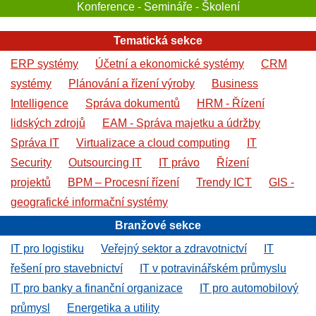
Konference - Semináře - Školení
Tematická sekce
ERP systémy
Účetní a ekonomické systémy
CRM
systémy
Plánování a řízení výroby
Business
Intelligence
Správa dokumentů
HRM - Řízení
lidských zdrojů
EAM - Správa majetku a údržby
Správa IT
Virtualizace a cloud computing
IT
Security
Outsourcing IT
IT právo
Řízení
projektů
BPM – Procesní řízení
Trendy ICT
GIS -
geografické informační systémy
Branžové sekce
IT pro logistiku
Veřejný sektor a zdravotnictví
IT
řešení pro stavebnictví
IT v potravinářském průmyslu
IT pro banky a finanční organizace
IT pro automobilový
průmysl
Energetika a utility