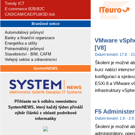
Trendy ICT
E-commerce B2B/B2C
CAD/CAM/CAE/PLM/3D tisk
Branžové sekce
Automobilový průmysl
Banky a finanční organizace
VMware vSpher
Energetika a utility
[V8]
Potravinářský průmysl
Stavebnictví - BIM, CAFM
Datum konání: 17.8. - 21
Veřejný sektor a zdravotnictví
Školení je možné ab
SystemNEWS
kurz nabízí intenziv
konfiguraci a sprá
ESXi 8 a VMware vCe
infrastruktury vSpher
Přihlaste se k odběru newsletteru
SystemNEWS, který každý týden přináší
F5 Administer
výběr článků z oblasti podnikové
informatiky
Datum konání: 1.9. - 2.9.
Školení je možné abs
administrátory, ope