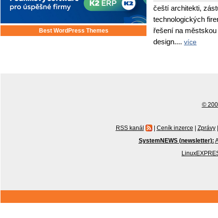
čeští architekti, zás
technologických fir
řešení na městskou i
Best WordPress Themes
design....
více
© 2001
RSS kanál
|
Ceník inzerce
|
Zprávy
SystemNEWS (newsletter):
A
LinuxEXPRES