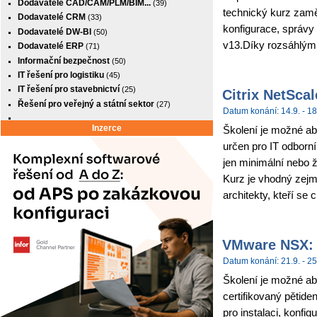
Dodavatelé CAD/CAM/PLM/BIM...
(39)
technický kurz zamě
Dodavatelé CRM
(33)
konfigurace, správy
Dodavatelé DW-BI
(50)
v13.Díky rozsáhlým
Dodavatelé ERP
(71)
Informační bezpečnost
(50)
IT řešení pro logistiku
(45)
IT řešení pro stavebnictví
(25)
Citrix NetSca
Řešení pro veřejný a státní sektor
(27)
Datum konání: 14.9. - 18
Inzerce
Školení je možné abso
určen pro IT odborní
jen minimální nebo 
Kurz je vhodný zejm
architekty, kteří se c
VMware NSX: I
Datum konání: 21.9. - 25
Školení je možné ab
certifikovaný pětide
pro instalaci, konf