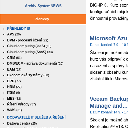
BIG-IP ®. Kurz sez
Archiv SystemNEWS
konfiguračních obje
činnostmi prováděným
Přehledy
PŘEHLEDY IS
APS
(20)
Microsoft Azu
BPM - procesní řízení
(22)
Datum konání: 7.9. - 10.
Cloud computing (IaaS)
(10)
Cloud computing (SaaS)
Školení je možné abs
(33)
CRM
(51)
kurz vás připraví k 
DMS/ECM - správa dokumentů
(20)
nasazení a správy k
EAM
(17)
složen z obsahu kur
Ekonomické systémy
(68)
získání titulu Micros
ERP
(77)
HRM
(27)
ITSM
(6)
Veeam Backup 
MES
(32)
Manage and...
Řízení výroby
(37)
WMS
(31)
Datum konání: 14.9. - 17
DODAVATELÉ IT SLUŽEB A ŘEŠENÍ
Školení je možné ab
Datová centra
(25)
Replication™ v13: C