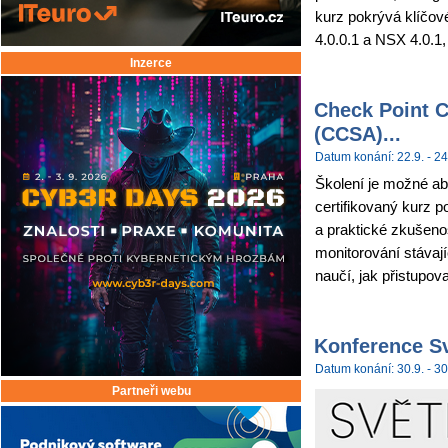
kurz pokrývá klíčov
4.0.0.1 a NSX 4.0.1,
Inzerce
Check Point C
(CCSA)...
Datum konání: 22.9. - 24
Školení je možné abs
certifikovaný kurz p
a praktické zkušenos
monitorování stávají
naučí, jak přistupova
Konference Sv
Datum konání: 30.9. - 30
Partneři webu