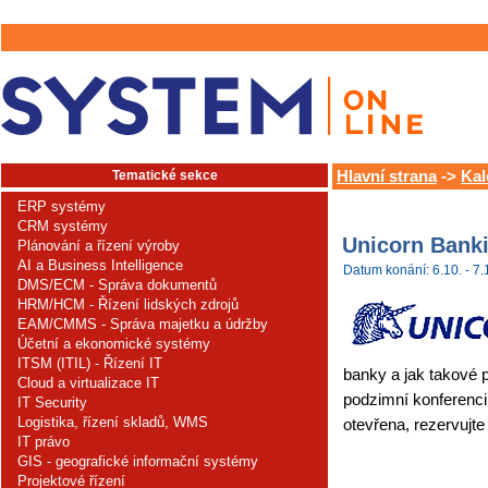
Tematické sekce
Hlavní strana
->
Kal
ERP systémy
CRM systémy
Unicorn Bank
Plánování a řízení výroby
AI a Business Intelligence
Datum konání: 6.10. - 7.
DMS/ECM - Správa dokumentů
HRM/HCM - Řízení lidských zdrojů
EAM/CMMS - Správa majetku a údržby
Účetní a ekonomické systémy
ITSM (ITIL) - Řízení IT
banky a jak takové
Cloud a virtualizace IT
podzimní konferenci
IT Security
Logistika, řízení skladů, WMS
otevřena, rezervujte
IT právo
GIS - geografické informační systémy
Projektové řízení