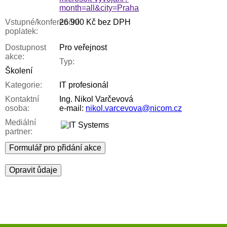
month=all&city=Praha
Vstupné/konferenční
26 900 Kč bez DPH
poplatek:
Dostupnost
Pro veřejnost
akce:
Typ:
Školení
Kategorie:
IT profesionál
Kontaktní
Ing. Nikol Varčevová
osoba:
e-mail:
nikol.varcevova@nicom.cz
Mediální
partner:
Formulář pro přidání akce
Opravit ůdaje