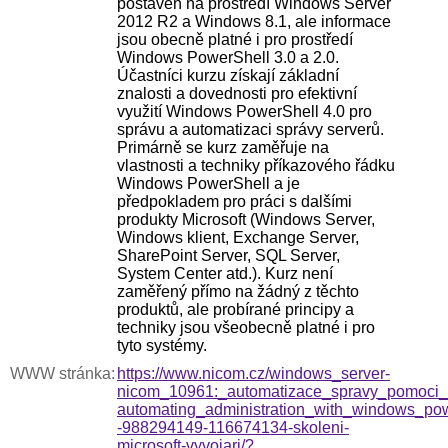
postaven na prostředí Windows Server
2012 R2 a Windows 8.1, ale informace
jsou obecně platné i pro prostředí
Windows PowerShell 3.0 a 2.0.
Účastníci kurzu získají základní
znalosti a dovednosti pro efektivní
využití Windows PowerShell 4.0 pro
správu a automatizaci správy serverů.
Primárně se kurz zaměřuje na
vlastnosti a techniky příkazového řádku
Windows PowerShell a je
předpokladem pro práci s dalšími
produkty Microsoft (Windows Server,
Windows klient, Exchange Server,
SharePoint Server, SQL Server,
System Center atd.). Kurz není
zaměřený přímo na žádný z těchto
produktů, ale probírané principy a
techniky jsou všeobecně platné i pro
tyto systémy.
WWW stránka:
https://www.nicom.cz/windows_server-
nicom_10961:_automatizace_spravy_pomoci_
automating_administration_with_windows_p
-988294149-116674134-skoleni-
microsoft-vyvojari/?