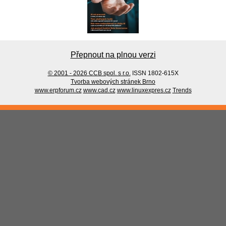
Přepnout na plnou verzi
© 2001 - 2026 CCB spol. s r.o.
ISSN 1802-615X
Tvorba webových stránek Brno
www.erpforum.cz
www.cad.cz
www.linuxexpres.cz
Trends