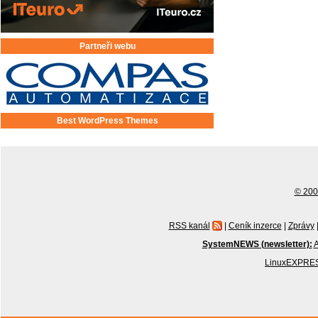
Partneři webu
Best WordPress Themes
© 2001
RSS kanál
|
Ceník inzerce
|
Zprávy
SystemNEWS (newsletter):
A
LinuxEXPRES