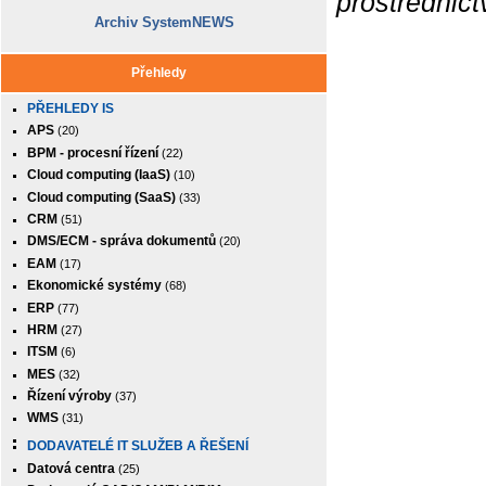
prostřednic
Archiv SystemNEWS
Přehledy
PŘEHLEDY IS
APS
(20)
BPM - procesní řízení
(22)
Cloud computing (IaaS)
(10)
Cloud computing (SaaS)
(33)
CRM
(51)
DMS/ECM - správa dokumentů
(20)
EAM
(17)
Ekonomické systémy
(68)
ERP
(77)
HRM
(27)
ITSM
(6)
MES
(32)
Řízení výroby
(37)
WMS
(31)
DODAVATELÉ IT SLUŽEB A ŘEŠENÍ
Datová centra
(25)