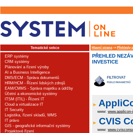
Tematické sekce
Hlavní strana
->
Přehledy 
PŘEHLED NEZÁV
ERP systémy
INVESTICE
CRM systémy
Plánování a řízení výroby
AI a Business Intelligence
DMS/ECM - Správa dokumentů
FILTROVAT
HRM/HCM - Řízení lidských zdrojů
PODLE PARAMETRŮ
EAM/CMMS - Správa majetku a údržby
Účetní a ekonomické systémy
ITSM (ITIL) - Řízení IT
AppliCo
Cloud a virtualizace IT
IT Security
www:
www.applicon-i
Logistika, řízení skladů, WMS
CVIS Co
IT právo
GIS - geografické informační systémy
www:
www.cvisconsu
Projektové řízení