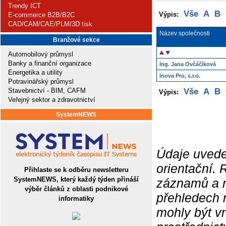
Trendy ICT
Vše
A
B
Výpis:
E-commerce B2B/B2C
CAD/CAM/CAE/PLM/3D tisk
Název společnosti
Branžové sekce
Automobilový průmysl
Banky a finanční organizace
Ing. Jana Ovčáčíková
Energetika a utility
Inova Pro, s.r.o.
Potravinářský průmysl
Stavebnictví - BIM, CAFM
Vše
A
B
Výpis:
Veřejný sektor a zdravotnictví
SystemNEWS
Údaje uvede
orientační.
Přihlaste se k odběru newsletteru
SystemNEWS, který každý týden přináší
záznamů a ne
výběr článků z oblasti podnikové
přehledech 
informatiky
mohly být v