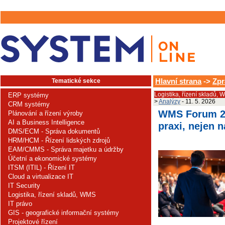
Tematické sekce
Hlavní strana
->
Zpr
Logistika, řízení skladů,
ERP systémy
>
Analýzy
- 11. 5. 2026
CRM systémy
WMS Forum 20
Plánování a řízení výroby
AI a Business Intelligence
praxi, nejen n
DMS/ECM - Správa dokumentů
HRM/HCM - Řízení lidských zdrojů
EAM/CMMS - Správa majetku a údržby
Účetní a ekonomické systémy
ITSM (ITIL) - Řízení IT
Cloud a virtualizace IT
IT Security
Logistika, řízení skladů, WMS
IT právo
GIS - geografické informační systémy
Projektové řízení