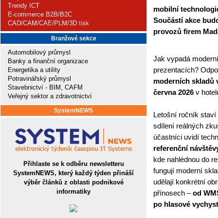
Trendy ICT
mobilní technologi
E-commerce B2B/B2C
Součástí akce bud
CAD/CAM/CAE/PLM/3D tisk
provozů firem Mada
Branžové sekce
Automobilový průmysl
Jak vypadá moderní 
Banky a finanční organizace
prezentacích? Odp
Energetika a utility
Potravinářský průmysl
moderních skladů v
Stavebnictví - BIM, CAFM
června 2026
v hotel
Veřejný sektor a zdravotnictví
SystemNEWS
Letošní ročník staví
sdílení reálných zku
účastníci uvidí tech
referenční návštěv
kde nahlédnou do reá
Přihlaste se k odběru newsletteru
fungují moderní skla
SystemNEWS, který každý týden přináší
udělají konkrétní o
výběr článků z oblasti podnikové
informatiky
přínosech –
od WMS,
po hlasové vychys