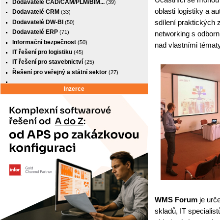
Dodavatelé CAD/CAM/PLM/BIM...
(39)
oblasti logistiky a 
Dodavatelé CRM
(33)
sdílení praktických 
Dodavatelé DW-BI
(50)
Dodavatelé ERP
(71)
networking s odborní
Informační bezpečnost
(50)
nad vlastními tématy
IT řešení pro logistiku
(45)
IT řešení pro stavebnictví
(25)
Řešení pro veřejný a státní sektor
(27)
Inzerce
WMS Forum
je urč
skladů, IT specialist