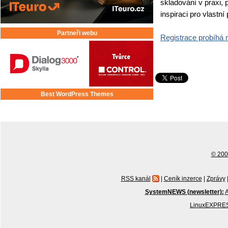
skladování v praxi, 
inspiraci pro vlastní 
Partneři webu
Registrace probíh
Best WordPress Themes
© 2001
RSS kanál
|
Ceník inzerce
|
Zprávy
SystemNEWS (newsletter):
A
LinuxEXPRES