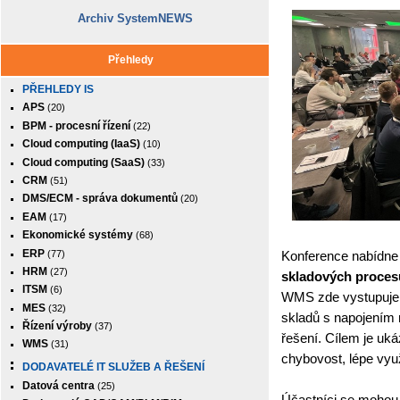
Archiv SystemNEWS
Přehledy
PŘEHLEDY IS
APS
(20)
BPM - procesní řízení
(22)
Cloud computing (IaaS)
(10)
Cloud computing (SaaS)
(33)
CRM
(51)
DMS/ECM - správa dokumentů
(20)
EAM
(17)
Ekonomické systémy
(68)
ERP
(77)
Konference nabídne
HRM
(27)
skladových proces
ITSM
(6)
WMS zde vystupuje j
MES
(32)
skladů s napojením n
Řízení výroby
(37)
řešení. Cílem je ukáz
WMS
(31)
chybovost, lépe využí
DODAVATELÉ IT SLUŽEB A ŘEŠENÍ
Datová centra
(25)
Účastníci se mohou 