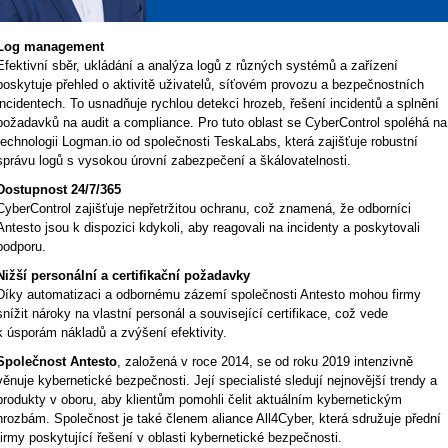
Log management
Efektivní sběr, ukládání a analýza logů z různých systémů a zařízení
poskytuje přehled o aktivitě uživatelů, síťovém provozu a bezpečnostních
incidentech. To usnadňuje rychlou detekci hrozeb, řešení incidentů a splnění
požadavků na audit a compliance. Pro tuto oblast se CyberControl spoléhá na
technologii Logman.io od společnosti TeskaLabs, která zajišťuje robustní
správu logů s vysokou úrovní zabezpečení a škálovatelnosti.
Dostupnost 24/7/365
CyberControl zajišťuje nepřetržitou ochranu, což znamená, že odborníci
Antesto jsou k dispozici kdykoli, aby reagovali na incidenty a poskytovali
podporu.
Nižší personální a certifikační požadavky
Díky automatizaci a odbornému zázemí společnosti Antesto mohou firmy
snížit nároky na vlastní personál a související certifikace, což vede
k úsporám nákladů a zvýšení efektivity.
Společnost Antesto
, založená v roce 2014, se od roku 2019 intenzivně
věnuje kybernetické bezpečnosti. Její specialisté sledují nejnovější trendy a
produkty v oboru, aby klientům pomohli čelit aktuálním kybernetickým
hrozbám. Společnost je také členem aliance All4Cyber, která sdružuje přední
firmy poskytující řešení v oblasti kybernetické bezpečnosti.