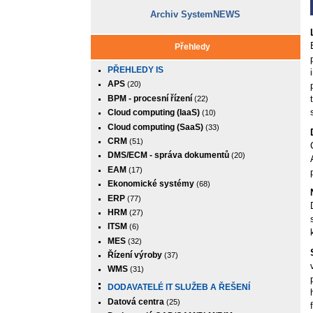
Archiv SystemNEWS
Přehledy
PŘEHLEDY IS
APS
(20)
BPM - procesní řízení
(22)
Cloud computing (IaaS)
(10)
Cloud computing (SaaS)
(33)
CRM
(51)
DMS/ECM - správa dokumentů
(20)
EAM
(17)
Ekonomické systémy
(68)
ERP
(77)
HRM
(27)
ITSM
(6)
MES
(32)
Řízení výroby
(37)
WMS
(31)
DODAVATELÉ IT SLUŽEB A ŘEŠENÍ
Datová centra
(25)