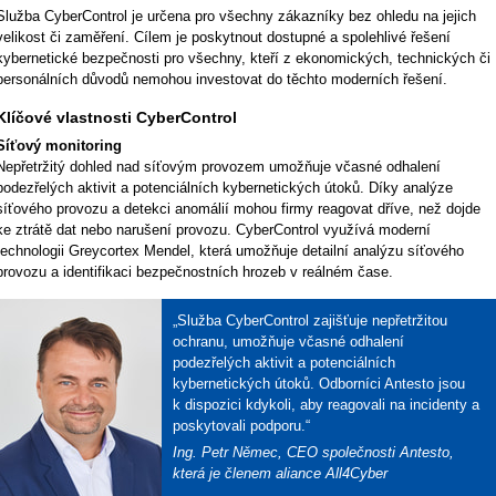
Služba CyberControl je určena pro všechny zákazníky bez ohledu na jejich
velikost či zaměření. Cílem je poskytnout dostupné a spolehlivé řešení
kybernetické bezpečnosti pro všechny, kteří z ekonomických, technických či
personálních důvodů nemohou investovat do těchto moderních řešení.
Klíčové vlastnosti CyberControl
Síťový monitoring
Nepřetržitý dohled nad síťovým provozem umožňuje včasné odhalení
podezřelých aktivit a potenciálních kybernetických útoků. Díky analýze
síťového provozu a detekci anomálií mohou firmy reagovat dříve, než dojde
ke ztrátě dat nebo narušení provozu. CyberControl využívá moderní
technologii Greycortex Mendel, která umožňuje detailní analýzu síťového
provozu a identifikaci bezpečnostních hrozeb v reálném čase.
„Služba CyberControl zajišťuje ne­pře­tr­ži­tou
ochranu, umožňuje včasné odhalení
podezřelých aktivit a potenciálních
kybernetických útoků. Odborníci Antesto jsou
k dispozici kdykoli, aby reagovali na incidenty a
poskytovali podporu.“
Ing. Petr Němec, CEO společnosti Antesto,
která je členem aliance All4Cyber