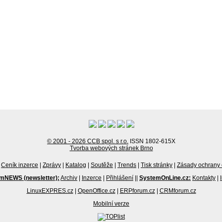
© 2001 - 2026 CCB spol. s r.o.
ISSN 1802-615X
Tvorba webových stránek Brno
Ceník inzerce
|
Zprávy
|
Katalog
|
Soutěže
|
Trends
|
Tisk stránky
|
Zásady ochrany 
mNEWS (newsletter):
Archiv
|
Inzerce
|
Přihlášení
||
SystemOnLine.cz:
Kontakty
|
LinuxEXPRES.cz
|
OpenOffice.cz
|
ERPforum.cz
|
CRMforum.cz
Mobilní verze