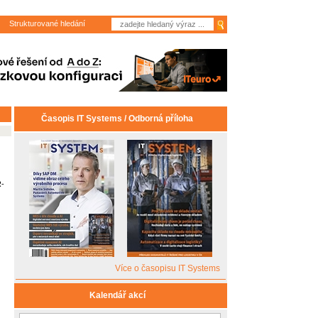
Strukturované hledání
Časopis IT Systems / Odborná příloha
-
Více o časopisu IT Systems
Kalendář akcí