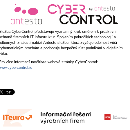
Služba CyberControl představuje významný krok směrem k proaktivní
ochraně firemních IT infrastruktur. Spojením pokročilých technologií a
odborných znalostí nabízí Antesto službu, která zvyšuje odolnost vůči
kybernetickým hrozbám a podporuje bezpečný růst podnikání v digitálním
věku.
Pro více informací navštivte webové stránky CyberControl:
www.cybercontrol.io