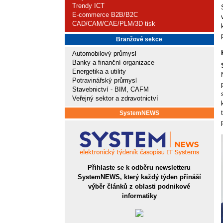
Trendy ICT
E-commerce B2B/B2C
CAD/CAM/CAE/PLM/3D tisk
Branžové sekce
Automobilový průmysl
Banky a finanční organizace
Energetika a utility
Potravinářský průmysl
Stavebnictví - BIM, CAFM
Veřejný sektor a zdravotnictví
SystemNEWS
Přihlaste se k odběru newsletteru
SystemNEWS, který každý týden přináší
výběr článků z oblasti podnikové
informatiky