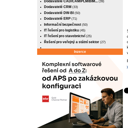
Dodavatelé CAD/CAM/PLM/BIM...
(39)
Dodavatelé CRM
(33)
Dodavatelé DW-BI
(50)
Dodavatelé ERP
(71)
Informační bezpečnost
(50)
IT řešení pro logistiku
(45)
IT řešení pro stavebnictví
(25)
Řešení pro veřejný a státní sektor
(27)
Inzerce