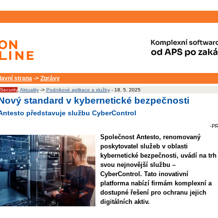
lavní strana
->
Zprávy
 Security
,
Aktuality
->
Podnikové aplikace a služby
- 18. 5. 2025
Nový standard v kybernetické bezpečnosti
Antesto představuje službu CyberControl
-PR
Společnost Antesto, renomovaný
poskytovatel služeb v oblasti
kybernetické bezpečnosti, uvádí na trh
svou nejnovější službu –
CyberControl. Tato inovativní
platforma nabízí firmám komplexní a
dostupné řešení pro ochranu jejich
digitálních aktiv.