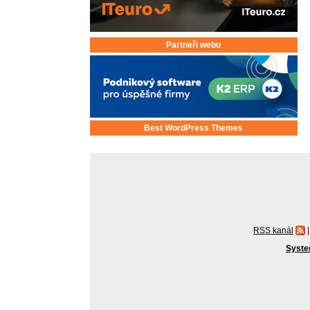
Partneři webu
Best WordPress Themes
RSS kanál
|
Syste