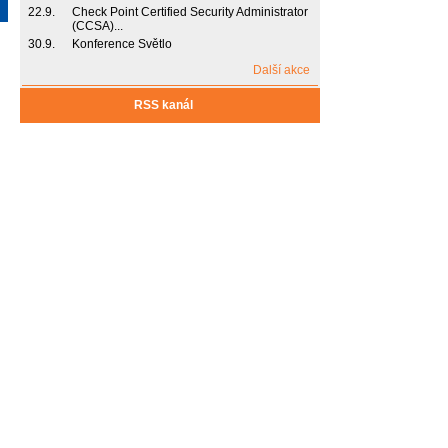
22.9.
Check Point Certified Security Administrator
(CCSA)...
30.9.
Konference Světlo
Další akce
RSS kanál