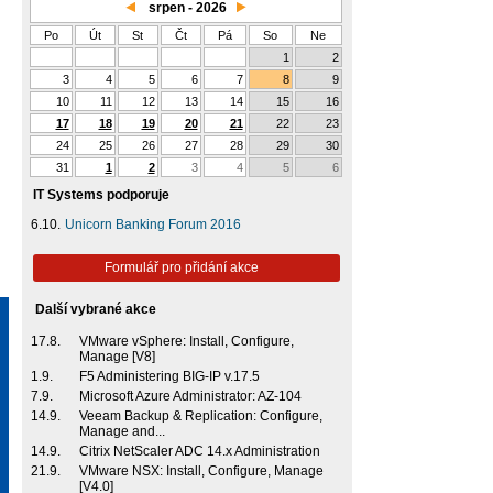
srpen - 2026
Po
Út
St
Čt
Pá
So
Ne
1
2
3
4
5
6
7
8
9
10
11
12
13
14
15
16
17
18
19
20
21
22
23
24
25
26
27
28
29
30
31
1
2
3
4
5
6
IT Systems podporuje
6.10.
Unicorn Banking Forum 2016
Formulář pro přidání akce
Další vybrané akce
17.8.
VMware vSphere: Install, Configure,
Manage [V8]
1.9.
F5 Administering BIG-IP v.17.5
7.9.
Microsoft Azure Administrator: AZ-104
14.9.
Veeam Backup & Replication: Configure,
Manage and...
14.9.
Citrix NetScaler ADC 14.x Administration
21.9.
VMware NSX: Install, Configure, Manage
[V4.0]