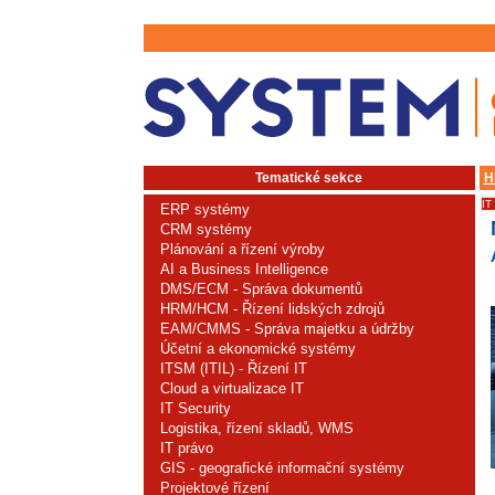
Tematické sekce
H
IT
ERP systémy
CRM systémy
Plánování a řízení výroby
AI a Business Intelligence
DMS/ECM - Správa dokumentů
HRM/HCM - Řízení lidských zdrojů
EAM/CMMS - Správa majetku a údržby
Účetní a ekonomické systémy
ITSM (ITIL) - Řízení IT
Cloud a virtualizace IT
IT Security
Logistika, řízení skladů, WMS
IT právo
GIS - geografické informační systémy
Projektové řízení