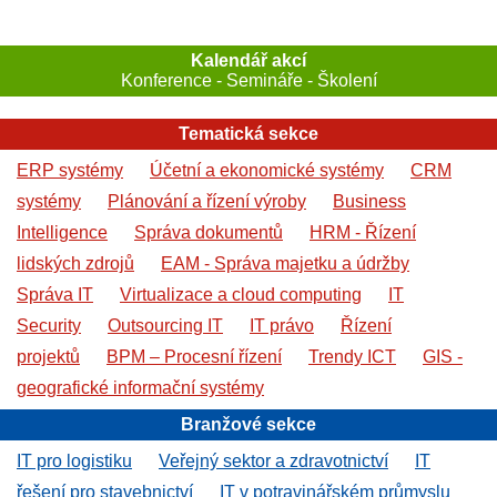
Kalendář akcí
Konference - Semináře - Školení
Tematická sekce
ERP systémy
Účetní a ekonomické systémy
CRM
systémy
Plánování a řízení výroby
Business
Intelligence
Správa dokumentů
HRM - Řízení
lidských zdrojů
EAM - Správa majetku a údržby
Správa IT
Virtualizace a cloud computing
IT
Security
Outsourcing IT
IT právo
Řízení
projektů
BPM – Procesní řízení
Trendy ICT
GIS -
geografické informační systémy
Branžové sekce
IT pro logistiku
Veřejný sektor a zdravotnictví
IT
řešení pro stavebnictví
IT v potravinářském průmyslu