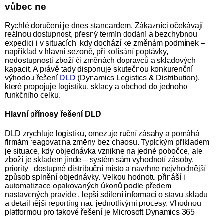
vůbec ne
Rychlé doručení je dnes standardem. Zákazníci očekávají
reálnou dostupnost, přesný termín dodání a bezchybnou
expedici i v situacích, kdy dochází ke změnám podmínek –
například v hlavní sezoně, při kolísání poptávky,
nedostupnosti zboží či změnách dopravců a skladových
kapacit. A právě tady disponuje skutečnou konkurenční
výhodou řešení
DLD
(Dynamics Logistics & Distribution),
které propojuje logistiku, sklady a obchod do jednoho
funkčního celku.
Hlavní přínosy řešení DLD
DLD zrychluje logistiku, omezuje ruční zásahy a pomáhá
firmám reagovat na změny bez chaosu. Typickým příkladem
je situace, kdy objednávka vznikne na jedné pobočce, ale
zboží je skladem jinde – systém sám vyhodnotí zásoby,
priority i dostupné distribuční místo a navrhne nejvhodnější
způsob splnění objednávky. Velkou hodnotu přináší i
automatizace opakovaných úkonů podle předem
nastavených pravidel, lepší sdílení informací o stavu skladu
a detailnější reporting nad jednotlivými procesy. Vhodnou
platformou pro takové řešení je Microsoft Dynamics 365