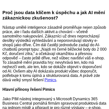
Proč jsou data klíčem k úspěchu a jak AI mění
zákaznickou zkušenost?
Nástup umělé inteligence zásadně proměňuje nejen způsob
práce, ale i řadu dalších aktivit a chování – včetně
samotného nakupování. Zákazníci už dnes neprocházejí
desítky výsledků vyhledávání a neporovnávají stovky e-
shopů jako dříve. Čím dál častěji jednoduše zadají do AI-
chatbotů prompt typu: „Najdi mi černé běžecké boty do 2 000
Kč, doručení zítra,“ a očekávají okamžitou a přesnou
odpověď – často ještě dříve, než vůbec navštíví váš e-shop.
To zásadně mění pravidla hry: nevyhrává ten, kdo má
nejhezčí web, ale ten, kdo se dokáže objevit v doporučení
od AI. Ovšem aby AI dokázala produkt vůbec doporučit,
potřebuje k tomu úplná a strukturovaná data. A právě zde
dává velký smysl řešení
Pimics
.
Hlavní přínosy řešení Pimics
Jako PIM nástroj integrovaný s Microsoft Dynamics 365
Business Central pomáhá firmám spravovat produktová data
na jednom místě a připravit je pro různé výstupy – e-shop,