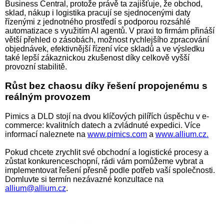
Business Central, protože právě ta zajišťuje, že obchod,
sklad, nákup i logistika pracují se sjednocenými daty
řízenými z jednotného prostředí s podporou rozsáhlé
automatizace s využitím AI agentů. V praxi to firmám přináší
větší přehled o zásobách, možnost rychlejšího zpracování
objednávek, efektivnější řízení více skladů a ve výsledku
také lepší zákaznickou zkušenost díky celkově vyšší
provozní stabilitě.
Růst bez chaosu díky řešení propojenému s
reálným provozem
Pimics a DLD stojí na dvou klíčových pilířích úspěchu v e-
commerce: kvalitních datech a zvládnuté expedici. Více
informací naleznete na
www.pimics.com
a
www.allium.cz.
Pokud chcete zrychlit své obchodní a logistické procesy a
zůstat konkurenceschopní, rádi vám pomůžeme vybrat a
implementovat řešení přesně podle potřeb vaší společnosti.
Domluvte si termín nezávazné konzultace na
allium@allium.cz
.