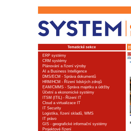
Tematické sekce
H
ER
ERP systémy
sl
CRM systémy
Plánování a řízení výroby
AI a Business Intelligence
DMS/ECM - Správa dokumentů
HRM/HCM - Řízení lidských zdrojů
EAM/CMMS - Správa majetku a údržby
Účetní a ekonomické systémy
ITSM (ITIL) - Řízení IT
Cloud a virtualizace IT
IT Security
Logistika, řízení skladů, WMS
IT právo
GIS - geografické informační systémy
Projektové řízení