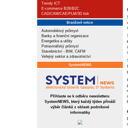
Trendy ICT
E-commerce B2B/B2C
CAD/CAM/CAE/PLM/3D tisk
Branžové sekce
Automobilový průmysl
Banky a finanční organizace
Energetika a utility
Potravinářský průmysl
Stavebnictví - BIM, CAFM
Veřejný sektor a zdravotnictví
SystemNEWS
Přihlaste se k odběru newsletteru
SystemNEWS, který každý týden přináší
výběr článků z oblasti podnikové
informatiky