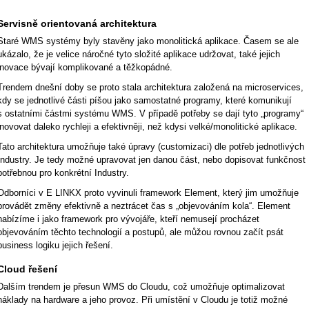
Servisně orientovaná architektura
Staré WMS systémy byly stavěny jako monolitická aplikace. Časem se ale
ukázalo, že je velice náročné tyto složité aplikace udržovat, také jejich
inovace bývají komplikované a těžkopádné.
Trendem dnešní doby se proto stala architektura založená na microservices,
kdy se jednotlivé části píšou jako samostatné programy, které komunikují
s ostatními částmi systému WMS. V případě potřeby se dají tyto „programy“
inovovat daleko rychleji a efektivněji, než kdysi velké/monolitické aplikace.
Tato architektura umožňuje také úpravy (customizaci) dle potřeb jednotlivých
Industry. Je tedy možné upravovat jen danou část, nebo dopisovat funkčnost
potřebnou pro konkrétní Industry.
Odborníci v E LINKX proto vyvinuli framework Element, který jim umožňuje
provádět změny efektivně a neztrácet čas s „objevováním kola“. Element
nabízíme i jako framework pro vývojáře, kteří nemusejí procházet
objevováním těchto technologií a postupů, ale můžou rovnou začít psát
business logiku jejich řešení.
Cloud řešení
Dalším trendem je přesun WMS do Cloudu, což umožňuje optimalizovat
náklady na hardware a jeho provoz. Při umístění v Cloudu je totiž možné