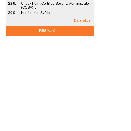
22.9.
Check Point Certified Security Administrator
(CCSA)...
30.9.
Konference Světlo
Další akce
RSS kanál
e