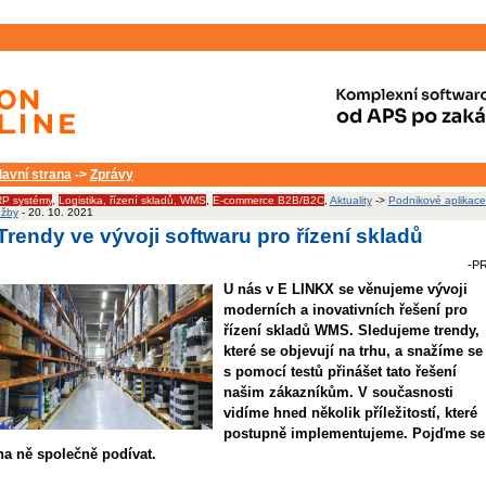
lavní strana
->
Zprávy
P systémy
,
Logistika, řízení skladů, WMS
,
E-commerce B2B/B2C
,
Aktuality
->
Podnikové aplikace
užby
- 20. 10. 2021
Trendy ve vývoji softwaru pro řízení skladů
-PR
U nás v E LINKX se věnujeme vývoji
moderních a inovativních řešení pro
řízení skladů WMS. Sledujeme trendy,
které se objevují na trhu, a snažíme se
s pomocí testů přinášet tato řešení
našim zákazníkům. V současnosti
vidíme hned několik příležitostí, které
postupně implementujeme. Pojďme se
na ně společně podívat.