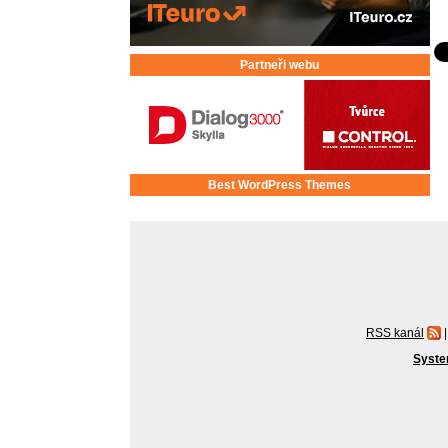
Partneři webu
Best WordPress Themes
RSS kanál
|
Syste