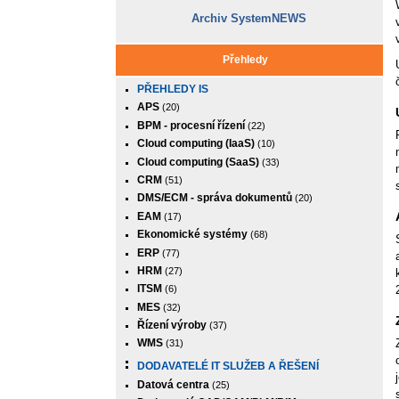
Archiv SystemNEWS
Přehledy
PŘEHLEDY IS
APS
(20)
BPM - procesní řízení
(22)
Cloud computing (IaaS)
(10)
Cloud computing (SaaS)
(33)
CRM
(51)
DMS/ECM - správa dokumentů
(20)
EAM
(17)
Ekonomické systémy
(68)
ERP
(77)
HRM
(27)
ITSM
(6)
MES
(32)
Řízení výroby
(37)
WMS
(31)
DODAVATELÉ IT SLUŽEB A ŘEŠENÍ
Datová centra
(25)