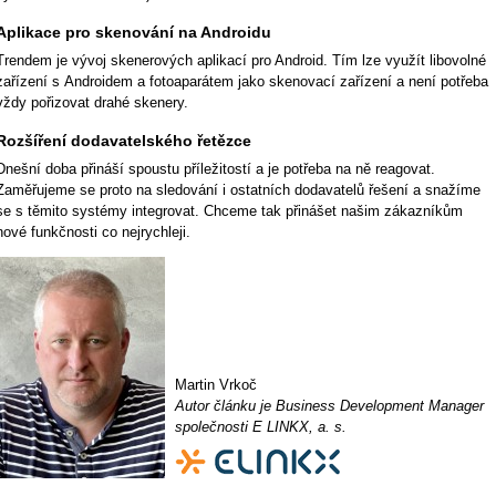
Aplikace pro skenování na Androidu
Trendem je vývoj skenerových aplikací pro Android. Tím lze využít libovolné
zařízení s Androidem a fotoaparátem jako skenovací zařízení a není potřeba
vždy pořizovat drahé skenery.
Rozšíření dodavatelského řetězce
Dnešní doba přináší spoustu příležitostí a je potřeba na ně reagovat.
Zaměřujeme se proto na sledování i ostatních dodavatelů řešení a snažíme
se s těmito systémy integrovat. Chceme tak přinášet našim zákazníkům
nové funkčnosti co nejrychleji.
Martin Vrkoč
Autor článku je Business Development Manager
společnosti E LINKX, a. s.