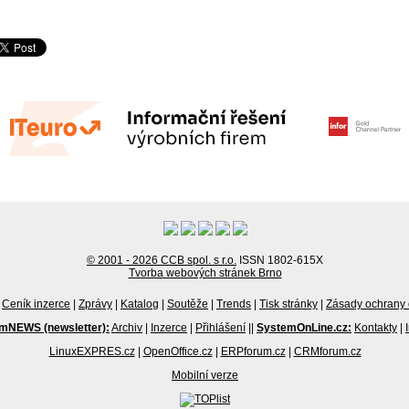
© 2001 - 2026 CCB spol. s r.o.
ISSN 1802-615X
Tvorba webových stránek Brno
Ceník inzerce
|
Zprávy
|
Katalog
|
Soutěže
|
Trends
|
Tisk stránky
|
Zásady ochrany 
mNEWS (newsletter):
Archiv
|
Inzerce
|
Přihlášení
||
SystemOnLine.cz:
Kontakty
|
LinuxEXPRES.cz
|
OpenOffice.cz
|
ERPforum.cz
|
CRMforum.cz
Mobilní verze