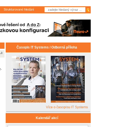
Strukturované hledání
Časopis IT Systems / Odborná příloha
 a
-
Více o časopisu IT Systems
Kalendář akcí