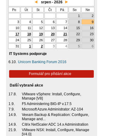
srpen - 2026
Po
Út
St
Čt
Pá
So
Ne
1
2
3
4
5
6
7
8
9
10
11
12
13
14
15
16
17
18
19
20
21
22
23
24
25
26
27
28
29
30
31
1
2
3
4
5
6
IT Systems podporuje
6.10.
Unicorn Banking Forum 2016
Formulář pro přidání akce
Další vybrané akce
17.8.
VMware vSphere: Install, Configure,
Manage [V8]
1.9.
F5 Administering BIG-IP v.17.5
7.9.
Microsoft Azure Administrator: AZ-104
14.9.
Veeam Backup & Replication: Configure,
Manage and...
14.9.
Citrix NetScaler ADC 14.x Administration
21.9.
VMware NSX: Install, Configure, Manage
[V4.0]