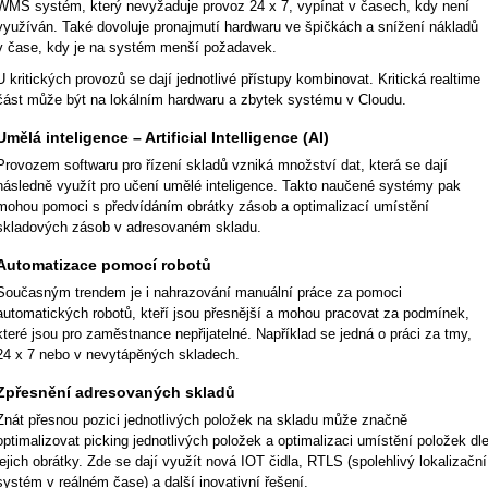
WMS systém, který nevyžaduje provoz 24 x 7, vypínat v časech, kdy není
využíván. Také dovoluje pronajmutí hardwaru ve špičkách a snížení nákladů
v čase, kdy je na systém menší požadavek.
U kritických provozů se dají jednotlivé přístupy kombinovat. Kritická realtime
část může být na lokálním hardwaru a zbytek systému v Cloudu.
Umělá inteligence – Artificial Intelligence (AI)
Provozem softwaru pro řízení skladů vzniká množství dat, která se dají
následně využít pro učení umělé inteligence. Takto naučené systémy pak
mohou pomoci s předvídáním obrátky zásob a optimalizací umístění
skladových zásob v adresovaném skladu.
Automatizace pomocí robotů
Současným trendem je i nahrazování manuální práce za pomoci
automatických robotů, kteří jsou přesnější a mohou pracovat za podmínek,
které jsou pro zaměstnance nepřijatelné. Například se jedná o práci za tmy,
24 x 7 nebo v nevytápěných skladech.
Zpřesnění adresovaných skladů
Znát přesnou pozici jednotlivých položek na skladu může značně
optimalizovat picking jednotlivých položek a optimalizaci umístění položek dl
jejich obrátky. Zde se dají využít nová IOT čidla, RTLS (spolehlivý lokalizační
systém v reálném čase) a další inovativní řešení.