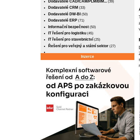
Dodavatelé CAD/CAM/PLM/BIM...
(39)
Dodavatelé CRM
(33)
Dodavatelé DW-BI
(50)
Dodavatelé ERP
(71)
Informační bezpečnost
(50)
IT řešení pro logistiku
(45)
IT řešení pro stavebnictví
(25)
Řešení pro veřejný a státní sektor
(27)
Inzerce