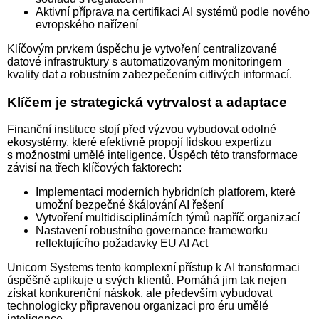
Aktivní příprava na certifikaci AI systémů podle nového
evropského nařízení
Klíčovým prvkem úspěchu je vytvoření centralizované
datové infrastruktury s automatizovaným monitoringem
kvality dat a robustním zabezpečením citlivých informací.
Klíčem je strategická vytrvalost a adaptace
Finanční instituce stojí před výzvou vybudovat odolné
ekosystémy, které efektivně propojí lidskou expertizu
s možnostmi umělé in­te­li­gen­ce. Úspěch této transformace
závisí na třech klíčových faktorech:
Implementaci moderních hybridních platforem, které
umožní bezpečné škálování AI řešení
Vytvoření multidisciplinárních týmů napříč organizací
Nastavení robustního governance frameworku
reflektujícího požadavky EU AI Act
Unicorn Systems tento komplexní přístup k AI transformaci
úspěšně aplikuje u svých klientů. Pomáhá jim tak nejen
získat konkurenční náskok, ale především vybudovat
technologicky připravenou organizaci pro éru umělé
inteligence.