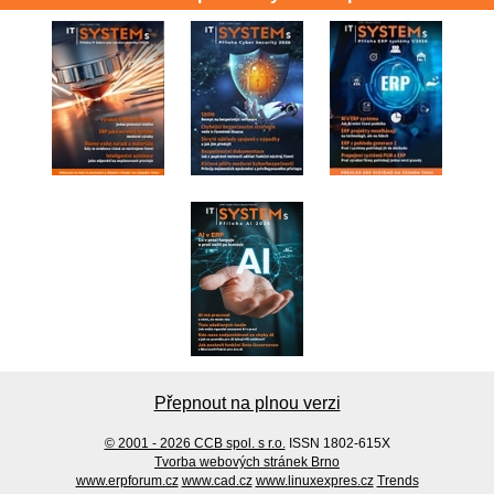
Přepnout na plnou verzi
© 2001 - 2026 CCB spol. s r.o.
ISSN 1802-615X
Tvorba webových stránek Brno
www.erpforum.cz
www.cad.cz
www.linuxexpres.cz
Trends