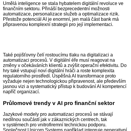
Umělá inteligence se stala hy­ba­te­lem digitální revoluce ve
finančním sektoru. Přináší bezprecedentní možnosti
automatizace, personalizace služeb a optimalizace rizik.
Přestože potenciál AI je enormní, jen malá část bank má
připravenou komplexní strategii pro její implementaci.
Také pojišťovny čelí rostoucímu tlaku na digitalizaci a
automatizaci procesů. V digitální éře musí reagovat na
změny v očekáváních klientů a zvýšit operační efektivitu. Do
hry také vstupují noví digitální hráči a roste komplexita
regulatorního prostředí. Úspěšná AI transformace proto
vyžaduje nejen technologickou připravenost, ale především
jasnou vizi a systematický přístup k budování AI kompetencí
napříč organizací.
Průlomové trendy v AI pro finanční sektor
Jazykové modely pro automatizaci procesů se stávají
nedílnou součástí jak v zákaznických centrech, tak
v systémech pro vnitrofiremní technickou podporu.
Společnost Unicorn Systems například integruje generativní