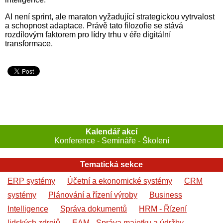
AI není sprint, ale maraton vyžadující strategickou vytrvalost
a schopnost adaptace. Právě tato filozofie se stává
rozdílovým faktorem pro lídry trhu v éře digitální
transformace.
Kalendář akcí
Konference - Semináře - Školení
Tematická sekce
ERP systémy
Účetní a ekonomické systémy
CRM
systémy
Plánování a řízení výroby
Business
Intelligence
Správa dokumentů
HRM - Řízení
lidských zdrojů
EAM - Správa majetku a údržby