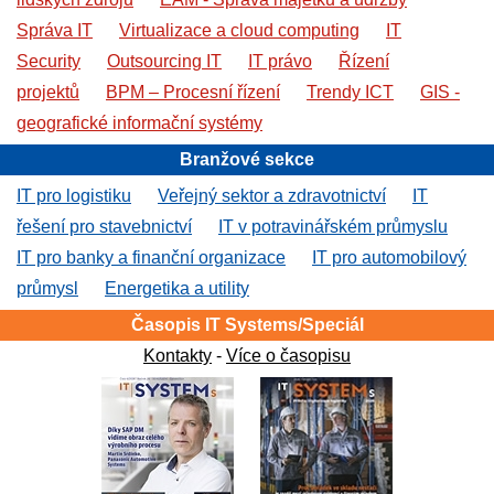
Správa IT
Virtualizace a cloud computing
IT
Security
Outsourcing IT
IT právo
Řízení
projektů
BPM – Procesní řízení
Trendy ICT
GIS -
geografické informační systémy
Branžové sekce
IT pro logistiku
Veřejný sektor a zdravotnictví
IT
řešení pro stavebnictví
IT v potravinářském průmyslu
IT pro banky a finanční organizace
IT pro automobilový
průmysl
Energetika a utility
Časopis IT Systems/Speciál
Kontakty
-
Více o časopisu