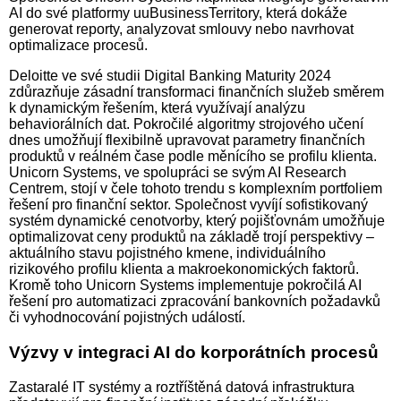
AI do své platformy uuBusinessTerritory, která dokáže
generovat reporty, analyzovat smlouvy nebo navrhovat
optimalizace procesů.
Deloitte ve své studii Digital Banking Maturity 2024
zdůrazňuje zásadní transformaci finančních služeb směrem
k dynamickým řešením, která využívají analýzu
behaviorálních dat. Pokročilé algoritmy strojového učení
dnes umožňují flexibilně upravovat parametry finančních
produktů v reálném čase podle měnícího se profilu klienta.
Unicorn Systems, ve spolupráci se svým AI Research
Centrem, stojí v čele tohoto trendu s komplexním portfoliem
řešení pro finanční sektor. Společnost vyvíjí sofistikovaný
systém dynamické cenotvorby, který pojišťovnám umožňuje
optimalizovat ceny produktů na základě trojí perspektivy –
aktuálního stavu pojistného kmene, individuálního
rizikového profilu klienta a makroekonomických faktorů.
Kromě toho Unicorn Systems implementuje pokročilá AI
řešení pro automatizaci zpracování bankovních požadavků
či vyhodnocování pojistných událostí.
Výzvy v integraci AI do korporátních procesů
Zastaralé IT systémy a roztříštěná datová infrastruktura