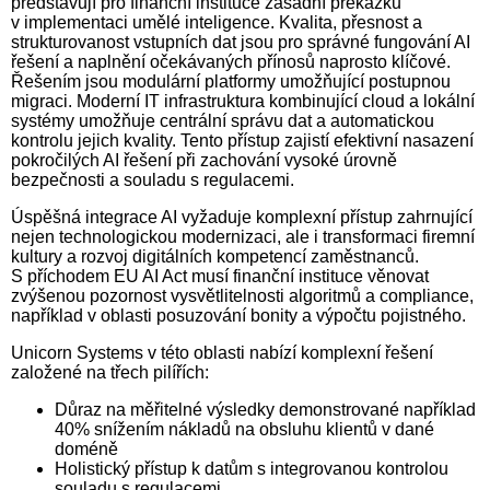
představují pro finanční instituce zásadní překážku
v implementaci umělé inteligence. Kvalita, přesnost a
strukturovanost vstupních dat jsou pro správné fungování AI
řešení a naplnění očekávaných přínosů naprosto klíčové.
Řešením jsou modulární platformy umožňující postupnou
migraci. Moderní IT infrastruktura kombinující cloud a lokální
systémy umožňuje centrální správu dat a automatickou
kontrolu jejich kvality. Tento přístup zajistí efektivní nasazení
pokročilých AI řešení při zachování vysoké úrovně
bezpečnosti a souladu s regulacemi.
Úspěšná integrace AI vyžaduje komplexní přístup zahrnující
nejen technologickou modernizaci, ale i transformaci firemní
kultury a rozvoj digitálních kompetencí zaměstnanců.
S příchodem EU AI Act musí finanční instituce věnovat
zvýšenou pozornost vysvětlitelnosti algoritmů a compliance,
například v oblasti posuzování bonity a výpočtu pojistného.
Unicorn Systems v této oblasti nabízí komplexní řešení
založené na třech pilířích:
Důraz na měřitelné výsledky demonstrované například
40% snížením nákladů na obsluhu klientů v dané
doméně
Holistický přístup k datům s integrovanou kontrolou
souladu s regulacemi