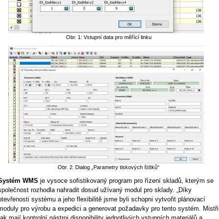
Obr. 1: Vstupní data pro měřící linku
Obr. 2: Dialog „Parametry tiskových štítků“
Systém WMS
je vysoce sofistikovaný program pro řízení skladů, kterým se
společnost rozhodla nahradit dosud užívaný modul pro sklady. „Díky
otevřenosti systému a jeho flexibilitě jsme byli schopni vytvořit plánovací
moduly pro výrobu a expedici a generovat požadavky pro tento systém. Mistři
tak mají kontrolní nástroj disponibility jednotlivých vstupních materiálů a