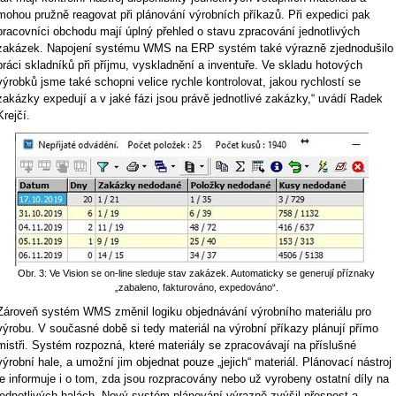
mohou pružně reagovat při plánování výrobních příkazů. Při expedici pak
pracovníci obchodu mají úplný přehled o stavu zpracování jednotlivých
zakázek. Napojení systému WMS na ERP systém také výrazně zjednodušilo
práci skladníků při příjmu, vyskladnění a inventuře. Ve skladu hotových
výrobků jsme také schopni velice rychle kontrolovat, jakou rychlostí se
zakázky expedují a v jaké fázi jsou právě jednotlivé zakázky,“ uvádí Radek
Krejčí.
Obr. 3: Ve Vision se on-line sleduje stav zakázek. Automaticky se generují příznaky
„zabaleno, fakturováno, expedováno“.
Zároveň systém WMS změnil logiku objednávání výrobního materiálu pro
výrobu. V současné době si tedy materiál na výrobní příkazy plánují přímo
mistři. Systém rozpozná, které materiály se zpracovávají na příslušné
výrobní hale, a umožní jim objednat pouze „jejich“ materiál. Plánovací nástroj
je informuje i o tom, zda jsou rozpracovány nebo už vyrobeny ostatní díly na
jednotlivých halách. Nový systém plánování výrazně zvýšil přesnost a