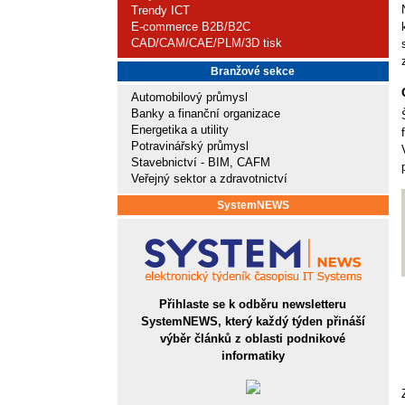
Trendy ICT
E-commerce B2B/B2C
CAD/CAM/CAE/PLM/3D tisk
Branžové sekce
Automobilový průmysl
Banky a finanční organizace
Energetika a utility
Potravinářský průmysl
Stavebnictví - BIM, CAFM
Veřejný sektor a zdravotnictví
SystemNEWS
Přihlaste se k odběru newsletteru
SystemNEWS, který každý týden přináší
výběr článků z oblasti podnikové
informatiky