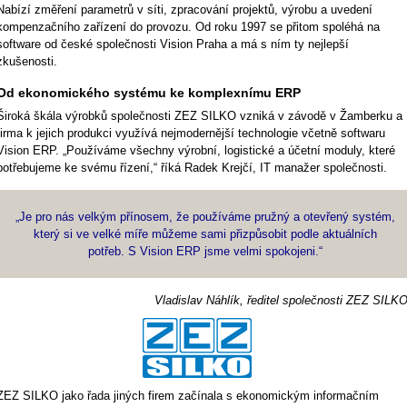
Nabízí změření parametrů v síti, zpracování projektů, výrobu a uvedení
kompenzačního zařízení do provozu. Od roku 1997 se přitom spoléhá na
software od české společnosti Vision Praha a má s ním ty nejlepší
zkušenosti.
Od ekonomického systému ke komplexnímu ERP
Široká škála výrobků společnosti ZEZ SILKO vzniká v závodě v Žamberku a
firma k jejich produkci využívá nejmodernější technologie včetně softwaru
Vision ERP. „Používáme všechny výrobní, logistické a účetní moduly, které
potřebujeme ke svému řízení,“ říká Radek Krejčí, IT manažer společnosti.
„Je pro nás velkým přínosem, že používáme pružný a otevřený systém,
který si ve velké míře můžeme sami přizpůsobit podle aktuálních
potřeb. S Vision ERP jsme velmi spokojeni.“
Vladislav Náhlík, ředitel společnosti ZEZ SILK
ZEZ SILKO jako řada jiných firem začínala s ekonomickým informačním