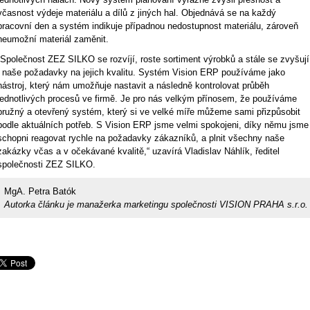
včasnost výdeje materiálu a dílů z jiných hal. Objednává se na každý
pracovní den a systém indikuje případnou nedostupnost materiálu, zároveň
neumožní materiál zaměnit.
„Společnost ZEZ SILKO se rozvíjí, roste sortiment výrobků a stále se zvyšují
i naše požadavky na jejich kvalitu. Systém Vision ERP používáme jako
nástroj, který nám umožňuje nastavit a následně kontrolovat průběh
jednotlivých procesů ve firmě. Je pro nás velkým přínosem, že používáme
pružný a otevřený systém, který si ve velké míře můžeme sami přizpůsobit
podle aktuálních potřeb. S Vision ERP jsme velmi spokojeni, díky němu jsme
schopni reagovat rychle na požadavky zákazníků, a plnit všechny naše
zakázky včas a v očekávané kvalitě,“ uzavírá Vladislav Náhlík, ředitel
společnosti ZEZ SILKO.
MgA. Petra Batók
Autorka článku je manažerka marketingu společnosti VISION PRAHA s.r.o.