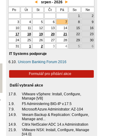
srpen - 2026
Po
Út
St
Čt
Pá
So
Ne
1
2
3
4
5
6
7
8
9
10
11
12
13
14
15
16
17
18
19
20
21
22
23
24
25
26
27
28
29
30
31
1
2
3
4
5
6
IT Systems podporuje
6.10.
Unicorn Banking Forum 2016
Formulář pro přidání akce
Další vybrané akce
17.8.
VMware vSphere: Install, Configure,
Manage [V8]
O
1.9.
F5 Administering BIG-IP v.17.5
7.9.
Microsoft Azure Administrator: AZ-104
14.9.
Veeam Backup & Replication: Configure,
Manage and...
14.9.
Citrix NetScaler ADC 14.x Administration
21.9.
VMware NSX: Install, Configure, Manage
[V4.0]