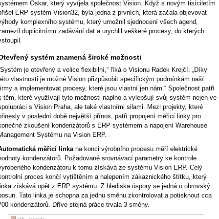
systémem Oskar, který vyvíjela společnost Vision. Když s novým tisíciletím
přišel ERP systém Vision32, byla jedna z prvních, která začala objevovat
výhody komplexního systému, který umožnil sjednocení všech agend,
zamezil duplicitnímu zadávání dat a urychlil veškeré procesy, do kterých
vstoupil.
Otevřený systém znamená široké možnosti
„Systém je otevřený a velice flexibilní,“ říká o Visionu Radek Krejčí: „Díky
této vlastnosti je možné Vision přizpůsobit specifickým podmínkám naší
firmy a implementovat procesy, které jsou vlastní jen nám.“ Společnost patří
k těm, které využívají tyto možnosti naplno a vylepšují svůj systém nejen ve
spolupráci s Vision Praha, ale také vlastními silami. Mezi projekty, které
přinesly v poslední době největší přínos, patří propojení měřicí linky pro
konečné zkoušení kondenzátorů s ERP systémem a napojení Warehouse
Management Systému na Vision ERP.
Automatická měřicí linka
na konci výrobního procesu měří elektrické
hodnoty kondenzátorů. Požadované srovnávací parametry ke kontrole
vyrobeného kondenzátoru k tomu získává ze systému Vision ERP. Celý
kontrolní proces končí vytištěním a nalepením zákaznického štítku, který
linka získává opět z ERP systému. Z hlediska úspory se jedná o obrovský
posun. Tato linka je schopna za jednu směnu zkontrolovat a potisknout cca
700 kondenzátorů. Dříve stejná práce trvala 3 směny.