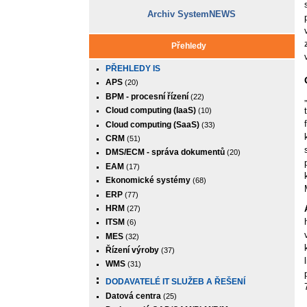
Archiv SystemNEWS
Přehledy
PŘEHLEDY IS
APS
(20)
BPM - procesní řízení
(22)
Cloud computing (IaaS)
(10)
Cloud computing (SaaS)
(33)
CRM
(51)
DMS/ECM - správa dokumentů
(20)
EAM
(17)
Ekonomické systémy
(68)
ERP
(77)
HRM
(27)
ITSM
(6)
MES
(32)
Řízení výroby
(37)
WMS
(31)
DODAVATELÉ IT SLUŽEB A ŘEŠENÍ
Datová centra
(25)