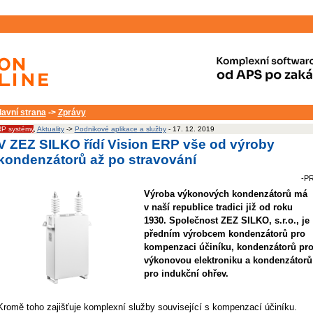
lavní strana
->
Zprávy
P systémy
,
Aktuality
->
Podnikové aplikace a služby
- 17. 12. 2019
V ZEZ SILKO řídí Vision ERP vše od výroby
kondenzátorů až po stravování
-PR
Výroba výkonových kondenzátorů má
v naší republice tradici již od roku
1930. Společnost ZEZ SILKO, s.r.o., je
předním výrobcem kondenzátorů pro
kompenzaci účiníku, kondenzátorů pr
výkonovou elektroniku a kondenzátorů
pro indukční ohřev.
Kromě toho zajišťuje komplexní služby související s kompenzací účiníku.