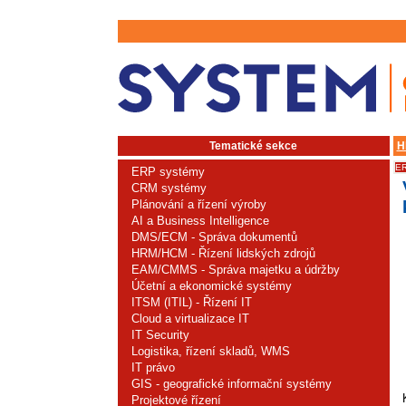
Tematické sekce
H
ER
ERP systémy
CRM systémy
Plánování a řízení výroby
AI a Business Intelligence
DMS/ECM - Správa dokumentů
HRM/HCM - Řízení lidských zdrojů
EAM/CMMS - Správa majetku a údržby
Účetní a ekonomické systémy
ITSM (ITIL) - Řízení IT
Cloud a virtualizace IT
IT Security
Logistika, řízení skladů, WMS
IT právo
GIS - geografické informační systémy
Projektové řízení