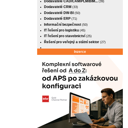
Dodavatelé CAD/CAM/PLM/BIM...
(39)
Dodavatelé CRM
(33)
Dodavatelé DW-BI
(50)
Dodavatelé ERP
(71)
Informační bezpečnost
(50)
IT řešení pro logistiku
(45)
IT řešení pro stavebnictví
(25)
Řešení pro veřejný a státní sektor
(27)
Inzerce