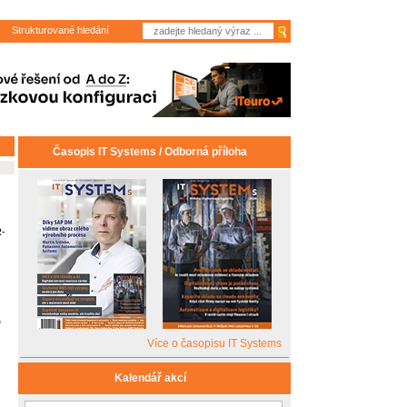
Strukturované hledání
Časopis IT Systems / Odborná příloha
-
o
Více o časopisu IT Systems
Kalendář akcí