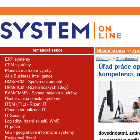
Tematické sekce
Hlavní strana
->
Zpr
Aktuality
->
IT společnost
-
ERP systémy
CRM systémy
Úřad práce op
Plánování a řízení výroby
kompetencí, a
AI a Business Intelligence
DMS/ECM - Správa dokumentů
HRM/HCM - Řízení lidských zdrojů
EAM/CMMS - Správa majetku a údržby
Účetní a ekonomické systémy
ITSM (ITIL) - Řízení IT
Cloud a virtualizace IT
IT Security
Logistika, řízení skladů, WMS
IT právo
GIS - geografické informační systémy
dovednostmi, zatím
Projektové řízení