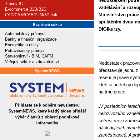
nedostatkem potřeb
Trendy ICT
vzdělávání a rozvo
E-commerce B2B/B2C
Ministerstvo práce
CAD/CAM/CAE/PLM/3D tisk
spuštěním dvou nov
Branžové sekce
DIGIkurzy.
Automobilový průmysl
Banky a finanční organizace
Energetika a utility
Potravinářský průmysl
Stavebnictví - BIM, CAFM
Veřejný sektor a zdravotnictví
Nedostatek pracovní
představuje jednu z 
SystemNEWS
řešení je právě sys
kteří si potřebují do
na trhu práce.
Přihlaste se k odběru newsletteru
„
V posledních letech
SystemNEWS, který každý týden přináší
celoživotního vzdělá
výběr článků z oblasti podnikové
šetření mezi zaměstna
informatiky
následujících dvou 
zaměstnanců. A práv