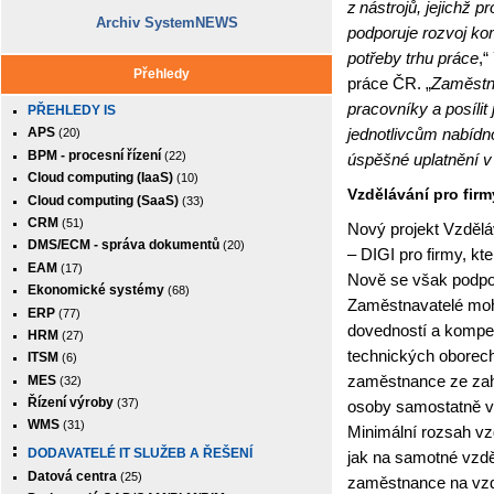
z nástrojů, jejichž
Archiv SystemNEWS
podporuje rozvoj ko
potřeby trhu práce
,“
Přehledy
práce ČR. „
Zaměstna
pracovníky a posíli
PŘEHLEDY IS
jednotlivcům nabídn
APS
(20)
BPM - procesní řízení
(22)
úspěšné uplatnění v
Cloud computing (IaaS)
(10)
Vzdělávání pro fir
Cloud computing (SaaS)
(33)
CRM
(51)
Nový projekt Vzdělá
DMS/ECM - správa dokumentů
(20)
– DIGI pro firmy, kt
EAM
(17)
Nově se však podpora
Ekonomické systémy
(68)
Zaměstnavatelé moho
ERP
(77)
dovedností a kompet
HRM
(27)
technických oborec
ITSM
(6)
zaměstnance ze zahr
MES
(32)
Řízení výroby
(37)
osoby samostatně v
WMS
(31)
Minimální rozsah vz
DODAVATELÉ IT SLUŽEB A ŘEŠENÍ
jak na samotné vzdě
Datová centra
(25)
zaměstnance na vzdě