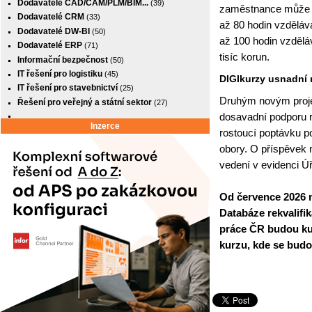
Dodavatelé CAD/CAM/PLM/BIM...
(39)
zaměstnance může st
Dodavatelé CRM
(33)
až 80 hodin vzdělává
Dodavatelé DW-BI
(50)
až 100 hodin vzdělá
Dodavatelé ERP
(71)
tisíc korun.
Informační bezpečnost
(50)
IT řešení pro logistiku
(45)
DIGIkurzy usnadní 
IT řešení pro stavebnictví
(25)
Druhým novým proje
Řešení pro veřejný a státní sektor
(27)
dosavadní podporu ro
Inzerce
rostoucí poptávku p
obory. O příspěvek
vedení v evidenci 
Od července 2026 m
Databáze rekvalifi
práce ČR budou ku
kurzu, kde se budo