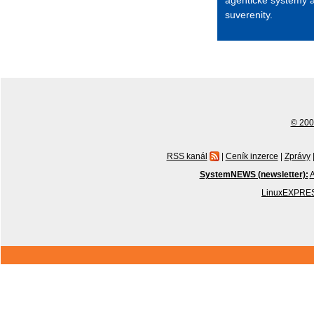
agentické systémy 
suverenity.
© 2001
RSS kanál
|
Ceník inzerce
|
Zprávy
SystemNEWS (newsletter):
A
LinuxEXPRES