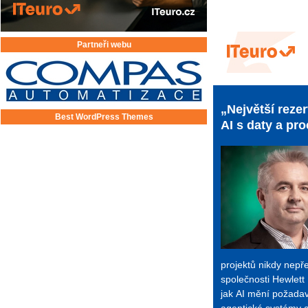
Partneři webu
„Největší reze
Best WordPress Themes
AI s daty a p
projektů nikdy nepře
společnosti Hewlett
jak AI mění požadavk