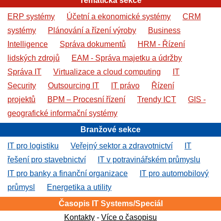
Tematická sekce
ERP systémy
Účetní a ekonomické systémy
CRM
systémy
Plánování a řízení výroby
Business
Intelligence
Správa dokumentů
HRM - Řízení
lidských zdrojů
EAM - Správa majetku a údržby
Správa IT
Virtualizace a cloud computing
IT
Security
Outsourcing IT
IT právo
Řízení
projektů
BPM – Procesní řízení
Trendy ICT
GIS -
geografické informační systémy
Branžové sekce
IT pro logistiku
Veřejný sektor a zdravotnictví
IT
řešení pro stavebnictví
IT v potravinářském průmyslu
IT pro banky a finanční organizace
IT pro automobilový
průmysl
Energetika a utility
Časopis IT Systems/Speciál
Kontakty
-
Více o časopisu