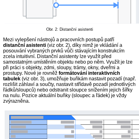
Obr. 2: Distanční asistenti
Mezi vylepšení nástrojů a pracovních postupů patří
distanční asistenti
(viz obr. 2), díky nimž je vkládání a
posouvání vybraných prvků vůči stávajícím konstrukcím
zcela intuitivní. Distanční asistenty lze využít před
samostatným umístěním objektu nebo po něm. Využít je lze
při práci s objekty, zdmi, sloupy, trámy, okny, dveřmi a
prostupy. Nové je rovněž
formátování interaktivních
tabulek
(viz obr. 3), umožňuje buňkám nastavit pozadí (např.
rozlišit záhlaví a součty, nastavit střídavě pozadí jednotlivých
řádků/sloupců) nebo odstranit sloupce snížením jejich šířky
na nulu. Pozice aktuální buňky (sloupec a řádek) je vždy
zvýrazněna.