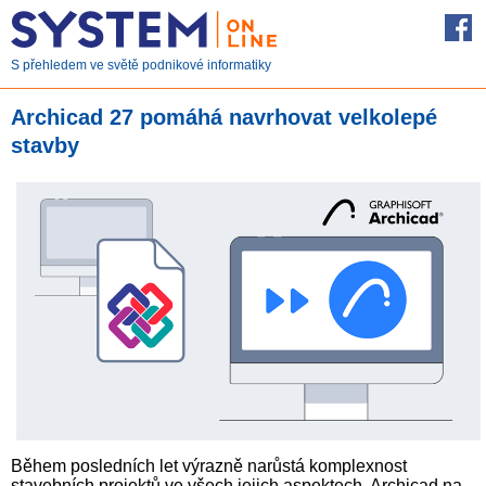
S přehledem ve světě podnikové informatiky
Archicad 27 pomáhá navrhovat velkolepé
stavby
Během posledních let výrazně narůstá komplexnost
stavebních projektů ve všech jejich aspektech. Archicad na