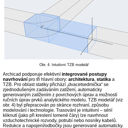
Obr. 4: Intuitivní TZB modelář
Archicad podporuje efektivní
integrované postupy
navrhování
pro tři hlavní obory:
architektura
,
statika
a
TZB. Pro oblast statiky přichází „dvacetsedmička“ se
zjednodušeným zadáváním zatížení, automaticky
generovaným zatížením z povrchových úprav a možností
ručních úprav prvků analytického modelu. TZB modelář (viz
obr. 4) byl přepracován po stránce rozhraní, způsobu
modelování i technologie. Trasování je intuitivní – sérií
kliknutí (jako při kreslení lomené čáry) lze navrhnout
vzduchotechnické rozvody, potrubí nebo nosníky kabelů.
Redukce a napojení/odbočky jsou generované automaticky.