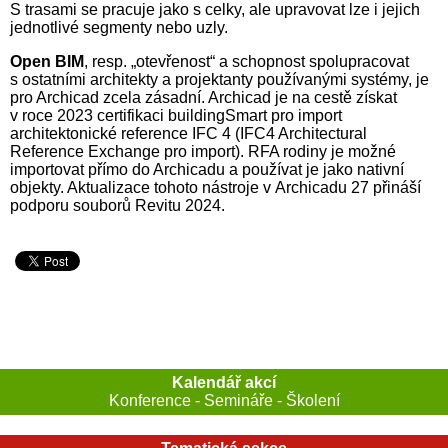
S trasami se pracuje jako s celky, ale upravovat lze i jejich
jednotlivé segmenty nebo uzly.
Open BIM
, resp. „otevřenost“ a schopnost spolupracovat
s ostatními architekty a projektanty používanými systémy, je
pro Archicad zcela zásadní. Archicad je na cestě získat
v roce 2023 certifikaci buildingSmart pro import
architektonické reference IFC 4 (IFC4 Architectural
Reference Exchange pro import). RFA rodiny je možné
importovat přímo do Archicadu a používat je jako nativní
objekty. Aktualizace tohoto nástroje v Archicadu 27 přináší
podporu souborů Revitu 2024.
Kalendář akcí
Konference - Semináře - Školení