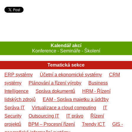
Kalendář akcí
Konference - Semináře - Školení
Tematická sekce
ERP systémy
Účetní a ekonomické systémy
CRM
systémy
Plánování a řízení výroby
Business
Intelligence
Správa dokumentů
HRM - Řízení
lidských zdrojů
EAM - Správa majetku a údržby
Správa IT
Virtualizace a cloud computing
IT
Security
Outsourcing IT
IT právo
Řízení
projektů
BPM – Procesní řízení
Trendy ICT
GIS -