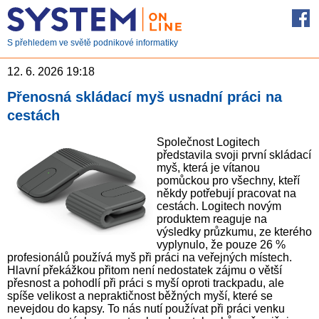
S přehledem ve světě podnikové informatiky
12. 6. 2026 19:18
Přenosná skládací myš usnadní práci na
cestách
Společnost Logitech
představila svoji první skládací
myš, která je vítanou
pomůckou pro všechny, kteří
někdy potřebují pracovat na
cestách. Logitech novým
produktem reaguje na
výsledky průzkumu, ze kterého
vyplynulo, že pouze 26 %
profesionálů používá myš při práci na veřejných místech.
Hlavní překážkou přitom není nedostatek zájmu o větší
přesnost a pohodlí při práci s myší oproti trackpadu, ale
spíše velikost a nepraktičnost běžných myší, které se
nevejdou do kapsy. To nás nutí používat při práci venku