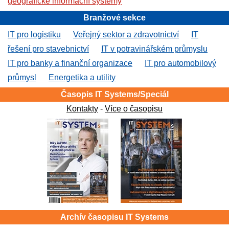
geografické informační systémy
Branžové sekce
IT pro logistiku
Veřejný sektor a zdravotnictví
IT
řešení pro stavebnictví
IT v potravinářském průmyslu
IT pro banky a finanční organizace
IT pro automobilový
průmysl
Energetika a utility
Časopis IT Systems/Speciál
Kontakty
-
Více o časopisu
Archív časopisu IT Systems