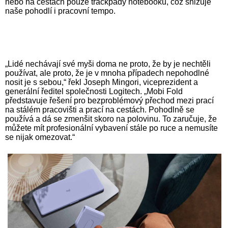
nebo na cestách pouze trackpady notebooků, což snižuje
naše pohodlí i pracovní tempo.
„Lidé nechávají své myši doma ne proto, že by je nechtěli
používat, ale proto, že je v mnoha případech nepohodlné
nosit je s sebou,“ řekl Joseph Mingori, viceprezident a
generální ředitel společnosti Logitech. „Mobi Fold
představuje řešení pro bezproblémový přechod mezi prací
na stálém pracovišti a prací na cestách. Pohodlně se
používá a dá se zmenšit skoro na polovinu. To zaručuje, že
můžete mít profesionální vybavení stále po ruce a nemusíte
se nijak omezovat.“