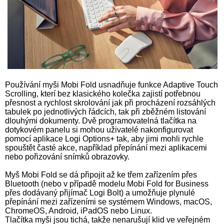
Používání myši Mobi Fold usnadňuje funkce Adaptive Touch
Scrolling, kterí bez klasického kolečka zajistí potřebnou
přesnost a rychlost skrolování jak při procházení rozsáhlých
tabulek po jednotlivých řádcích, tak při zběžném listování
dlouhými dokumenty. Dvě programovatelná tlačítka na
dotykovém panelu si mohou uživatelé nakonfigurovat
pomocí aplikace Logi Options+ tak, aby jimi mohli rychle
spouštět časté akce, například přepínání mezi aplikacemi
nebo pořizování snímků obrazovky.
Myš Mobi Fold se dá připojit až ke třem zařízením přes
Bluetooth (nebo v případě modelu Mobi Fold for Business
přes dodávaný přijímač Logi Bolt) a umožňuje plynulé
přepínání mezi zařízeními se systémem Windows, macOS,
ChromeOS, Android, iPadOS nebo Linux.
Tlačítka myši jsou tichá, takže nenarušují klid ve veřejném