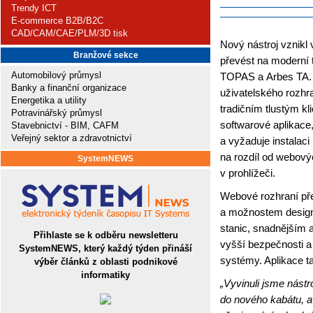
Trendy ICT
E-commerce B2B/B2C
CAD/CAM/CAE/PLM/3D tisk
Nový nástroj vznikl 
Branžové sekce
převést na moderní t
Automobilový průmysl
TOPAS a Arbes TA. 
Banky a finanční organizace
uživatelského rozhr
Energetika a utility
tradičním tlustým kl
Potravinářský průmysl
softwarové aplikace,
Stavebnictví - BIM, CAFM
Veřejný sektor a zdravotnictví
a vyžaduje instalaci
na rozdíl od webovýc
SystemNEWS
v prohlížeči.
Webové rozhraní pře
a možnostem design
stanic, snadnějším 
Přihlaste se k odběru newsletteru
vyšší bezpečnosti a
SystemNEWS, který každý týden přináší
systémy. Aplikace ta
výběr článků z oblasti podnikové
informatiky
„Vyvinuli jsme nástr
do nového kabátu, a