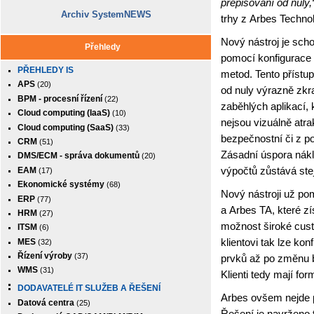
přepisování od nuly,
Archiv SystemNEWS
trhy z Arbes Techno
Nový nástroj je sch
Přehledy
pomocí konfigurace
PŘEHLEDY IS
metod. Tento přístu
APS
(20)
od nuly výrazně zkr
BPM - procesní řízení
(22)
zaběhlých aplikací, k
Cloud computing (IaaS)
(10)
nejsou vizuálně atrak
Cloud computing (SaaS)
(33)
bezpečnostní či z p
CRM
(51)
Zásadní úspora nákla
DMS/ECM - správa dokumentů
(20)
výpočtů zůstává ste
EAM
(17)
Ekonomické systémy
(68)
Nový nástroji už p
ERP
(77)
a Arbes TA, které zí
HRM
(27)
možnost široké cus
ITSM
(6)
klientovi tak lze kon
MES
(32)
Řízení výroby
(37)
prvků až po změnu 
WMS
(31)
Klienti tedy mají fo
DODAVATELÉ IT SLUŽEB A ŘEŠENÍ
Arbes ovšem nejde p
Datová centra
(25)
Řešení je navrženo 