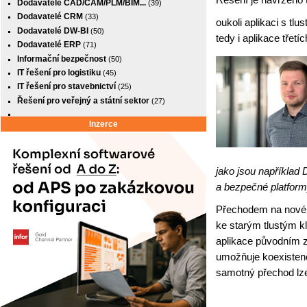
Dodavatelé CAD/CAM/PLM/BIM...
(39)
Dodavatelé CRM
(33)
oukoli aplikaci s t
Dodavatelé DW-BI
(50)
tedy i aplikace třetíc
Dodavatelé ERP
(71)
Informační bezpečnost
(50)
IT řešení pro logistiku
(45)
IT řešení pro stavebnictví
(25)
Řešení pro veřejný a státní sektor
(27)
Inzerce
jako jsou například 
a bezpečné platform
Přechodem na nové 
ke starým tlustým k
aplikace původním zp
umožňuje koexistenc
samotný přechod lze