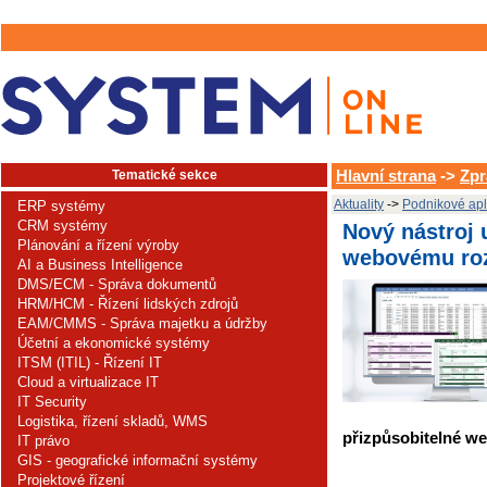
Tematické sekce
Hlavní strana
->
Zpr
Aktuality
->
Podnikové apl
ERP systémy
CRM systémy
Nový nástroj 
Plánování a řízení výroby
webovému roz
AI a Business Intelligence
DMS/ECM - Správa dokumentů
HRM/HCM - Řízení lidských zdrojů
EAM/CMMS - Správa majetku a údržby
Účetní a ekonomické systémy
ITSM (ITIL) - Řízení IT
Cloud a virtualizace IT
IT Security
Logistika, řízení skladů, WMS
přizpůsobitelné we
IT právo
GIS - geografické informační systémy
Projektové řízení