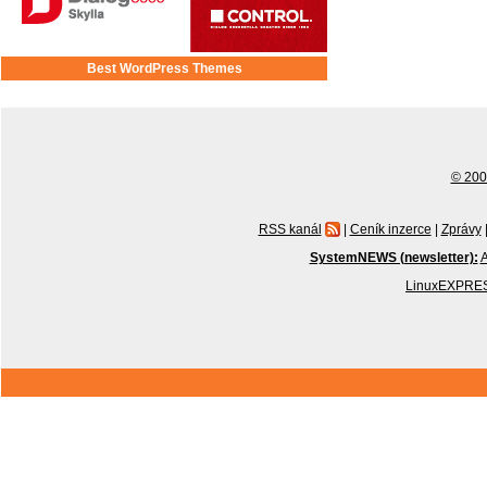
Best WordPress Themes
© 2001
RSS kanál
|
Ceník inzerce
|
Zprávy
SystemNEWS (newsletter):
A
LinuxEXPRES