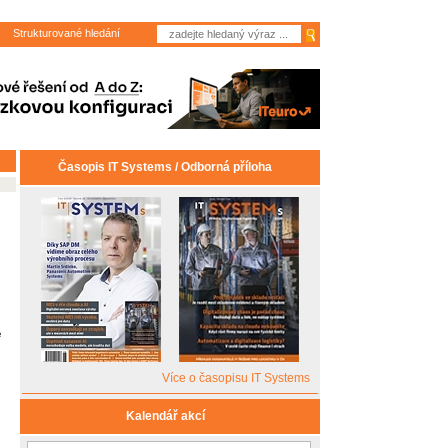
Strukturované hledání
Časopis IT Systems / Odborná příloha
e
Více o časopisu IT Systems
Kalendář akcí