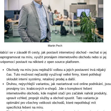
Martin Pech
Nabízí se v zásadě tři cesty, jak postavit internetový obchod - nechat si jej
naprogramovat na míru, využít pronájem internetového obchodu nebo si jej
svépomocí postavit na některé z open source platforem.
Obchody na míru jsou nejdražší volbou a jejich postavení trvá nějaký
čas. Tuto možnost nejčastěji využívají velké firmy, které potřebují
skloubit interní systémy, retailový prodej a další.
Druhou, nejrychlejší variantou, jak nastartovat své online podnikání, jsou
pronájmy tzv. krabicových e-shopů. Jde o komplexní řešení
internetového obchodu, kde majiteli stačí pro začátek nahrát produkty,
upravit vzhled, propojit služby a obchod spustit. Tato varianta je
optimální pro všechny veli­kos­ti obchodů, které nepotřebují mít
specifická řešení na míru.