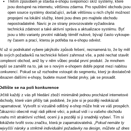
Třetím způsobem je stavba e-shopu svépomocí skrz systémy, které
jsou dostupné na internetu, většinou zdarma. Pro spuš­tě­ní obchodu jsou
open source systémy dostačující, avšak většinou u nich chybí možnost
propojení na lokální služby, které jsou dnes pro majitele obchodu
nepostradatelné. Navíc je ze strany provozovatele vyžadována
technická zdatnost a také aktivní správa a aktualizace systému. Byť
jsou u této varianty prvotní náklady téměř nulové, bývají často vykou­pe­
ny časem a prací, kterou je potřeba na e-shopu odvést.
Ať už si podnikatel vybere jakýkoliv způsob řešení, neznamená to, že by měl
do svých požadavků na technické řešení zahrnout vše, a poté nechat stavět
komplexní obchod, aniž by v něm vůbec prodal první produkt. Je mnohem
lepší se zaměřit na to, jak se s novým e-shopem dobře poprat mezi nabitou
konkurencí. Pokud se už rozhodne vstoupit do segmentu, který je dostatečně
obsazen dalšími e-shopy, budete muset hledat prvky, jak se prosadit.
Odlište se na poli konkurence
Určitě každý z vás při hledání zboží minimálně jednou procházel internetové
obchody, které vám přišly tak podobné, že jste si je později nedokázali
zapamatovat. Vytvořit si vizuálně odlišný e-shop může hrát ve váš prospěch.
Zákazníci obecně mají rádi pěkné věci, a pokud vidí i u vašeho obchodu
snahu mít atraktivní vzhled, ocení ji a později si ji snadněji vybaví. Tím si
dokážete tvořit svou značku, která je zapamatovatelná.
„Pokud nemáte ty
nejvyšší nároky a striktně individuální požadavky na design, můžete už dnes