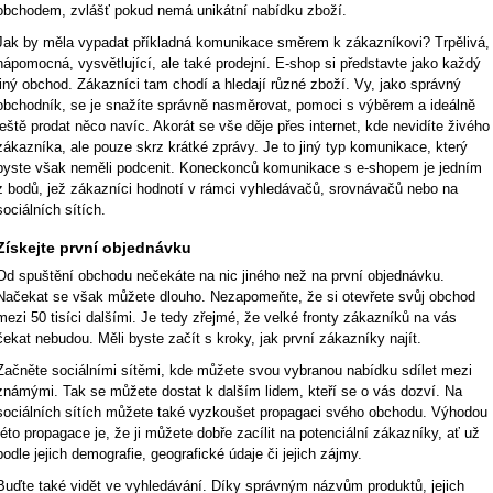
obchodem, zvlášť pokud nemá unikátní nabídku zboží.
Jak by měla vypadat příkladná komunikace směrem k zákazníkovi? Trpělivá,
nápomocná, vysvětlující, ale také prodejní. E-shop si představte jako každý
jiný obchod. Zákazníci tam chodí a hledají různé zboží. Vy, jako správný
obchodník, se je snažíte správně nasměrovat, pomoci s výběrem a ideálně
ještě prodat něco navíc. Akorát se vše děje přes internet, kde nevidíte živého
zákazníka, ale pouze skrz krátké zprávy. Je to jiný typ komunikace, který
byste však neměli podcenit. Koneckonců komunikace s e-shopem je jedním
z bodů, jež zákazníci hodnotí v rámci vyhledávačů, srovnávačů nebo na
sociálních sítích.
Získejte první objednávku
Od spuštění obchodu nečekáte na nic jiného než na první objednávku.
Načekat se však můžete dlouho. Nezapomeňte, že si otevřete svůj obchod
mezi 50 tisíci dalšími. Je tedy zřejmé, že velké fronty zákazníků na vás
čekat nebudou. Měli byste začít s kroky, jak první zákazníky najít.
Začněte sociálními sítěmi, kde můžete svou vybranou nabídku sdílet mezi
známými. Tak se můžete dostat k dalším lidem, kteří se o vás dozví. Na
sociálních sítích můžete také vyzkoušet propagaci svého obchodu. Výhodou
této propagace je, že ji můžete dobře zacílit na potenciální zákazníky, ať už
podle jejich demografie, geografické údaje či jejich zájmy.
Buďte také vidět ve vyhledávání. Díky správným názvům produktů, jejich