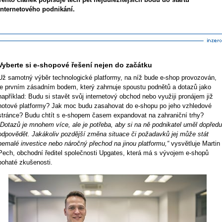
internetového podnikání.
Vyberte si e-shopové řešení nejen do začátku
Už samotný výběr technologické platformy, na níž bude e-shop provozován,
je prvním zásadním bodem, který zahrnuje spoustu podnětů a dotazů jako
například: Budu si stavět svůj internetový obchod nebo využiji pronájem již
hotové platformy? Jak moc budu zasahovat do e-shopu po jeho vzhledové
stránce? Budu chtít s e-shopem časem expandovat na zahraniční trhy?
„Dotazů je mnohem více, ale je potřeba, aby si na ně podnikatel uměl dopředu
odpovědět. Jakákoliv pozdější změna situace či požadavků jej může stát
nemalé investice nebo náročný přechod na jinou platformu,“
vysvětluje Martin
Pech, obchodní ředitel společnosti Upgates, která má s vývojem e-shopů
bohaté zkušenosti.