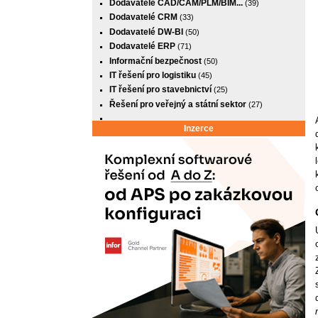
Dodavatelé CAD/CAM/PLM/BIM...
(39)
Dodavatelé CRM
(33)
Dodavatelé DW-BI
(50)
Dodavatelé ERP
(71)
Informační bezpečnost
(50)
IT řešení pro logistiku
(45)
IT řešení pro stavebnictví
(25)
Řešení pro veřejný a státní sektor
(27)
Inzerce