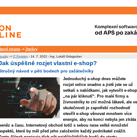
lavní strana
->
Zprávy
tuality
->
IT Projekty
- 14. 7. 2022 - Ing. Lukáš Grásgruber
Jak úspěšně rozjet vlastní e-shop?
Stručný návod v pěti bodech pro začátečníky
Jednoduchý e-shop dnes můžete
rozjet velice snadno a jistě jste se už
setkali s nabídkami, jak vytvořit e-shop
„na pár kliknutí“. Pro malé firmy a
živnostníky to zní možná lákavě, ale v
skutečnosti je zapotřebí rozhodnutí
otevřít e-shop věnovat mnohem více
energie, aby na konci nebyla jen ztráta
peněz a času. Internetový obchod totiž s sebou nese velké množství
aspektů, které by měl před jeho založením každý podnikatel zvážit.
Tento článek popisuje těch pět nejdůležitějších bodů do startu