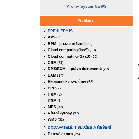
Archiv SystemNEWS
Přehledy
PŘEHLEDY IS
APS
(20)
BPM - procesní řízení
(22)
Cloud computing (IaaS)
(10)
Cloud computing (SaaS)
(33)
CRM
(51)
DMS/ECM - správa dokumentů
(20)
EAM
(17)
Ekonomické systémy
(68)
ERP
(77)
HRM
(27)
ITSM
(6)
MES
(32)
Řízení výroby
(37)
WMS
(31)
DODAVATELÉ IT SLUŽEB A ŘEŠENÍ
Datová centra
(25)