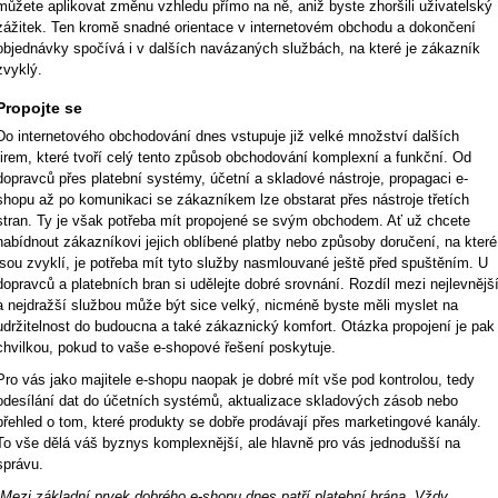
můžete aplikovat změnu vzhledu přímo na ně, aniž byste zhoršili uživatelský
zážitek. Ten kromě snadné orientace v internetovém obchodu a dokončení
objednávky spočívá i v dalších navázaných službách, na které je zákazník
zvyklý.
Propojte se
Do internetového obchodování dnes vstupuje již velké množství dalších
firem, které tvoří celý tento způsob obchodování komplexní a funkční. Od
dopravců přes platební systémy, účetní a skladové nástroje, propagaci e-
shopu až po komunikaci se zákazníkem lze obstarat přes nástroje třetích
stran. Ty je však potřeba mít propojené se svým obchodem. Ať už chcete
nabídnout zákazníkovi jejich oblíbené platby nebo způsoby doručení, na které
jsou zvyklí, je potřeba mít tyto služby nasmlouvané ještě před spuštěním. U
dopravců a platebních bran si udělejte dobré srovnání. Rozdíl mezi nejlevnějš
a nejdražší službou může být sice velký, nicméně byste měli myslet na
udržitelnost do budoucna a také zákaznický komfort. Otázka propojení je pak
chvilkou, pokud to vaše e-shopové řešení poskytuje.
Pro vás jako majitele e-shopu naopak je dobré mít vše pod kontrolou, tedy
odesílání dat do účetních systémů, aktualizace skladových zásob nebo
přehled o tom, které produkty se dobře prodávají přes marketingové kanály.
To vše dělá váš byznys komplexnější, ale hlavně pro vás jednodušší na
správu.
„Mezi základní prvek dobrého e-shopu dnes patří platební brána. Vždy