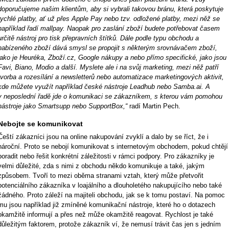
doporučujeme našim klientům, aby si vybrali takovou bránu, která poskytuje
rychlé platby, ať už přes Apple Pay nebo tzv. odložené platby, mezi něž se
například řadí mallpay. Naopak pro zaslání zboží budete potřebovat časem
určitě nástroj pro tisk přepravních štítků. Dále podle typu obchodu a
nabízeného zboží dává smysl se propojit s některým srovnávačem zboží,
jako je Heuréka, Zboží.cz, Google nákupy a nebo přímo specifické, jako jsou
Favi, Biano, Modio a další. Myslete ale i na svůj marketing, mezi něž patří
tvorba a rozesílání a newsletterů nebo automatizace marketingových aktivit,
kde můžete využít například české nástroje Leadhub nebo Samba.ai. A
v neposlední řadě jde o komunikaci se zákazníkem, s kterou vám pomohou
nástroje jako Smartsupp nebo SupportBox,“
radí Martin Pech.
Nebojte se komunikovat
Čeští zákazníci jsou na online nakupování zvyklí a dalo by se říct, že i
nároční. Proto se nebojí komunikovat s internetovým obchodem, pokud chtějí
poradit nebo řešit konkrétní záležitosti v rámci podpory. Pro zákazníky je
velmi důležité, zda s nimi z obchodu někdo komunikuje a také, jakým
způsobem. Tvoří to mezi oběma stranami vztah, který může přetvořit
potenciálního zákazníka v loajálního a dlouholetého nakupujícího nebo také
žádného. Proto záleží na majiteli obchodu, jak se k tomu postaví. Na pomoc
mu jsou například již zmíněné komunikační nástroje, které ho o dotazech
okamžitě informují a přes než může okamžitě reagovat. Rychlost je také
důležitým faktorem, protože zákazník ví, že nemusí trávit čas jen s jedním