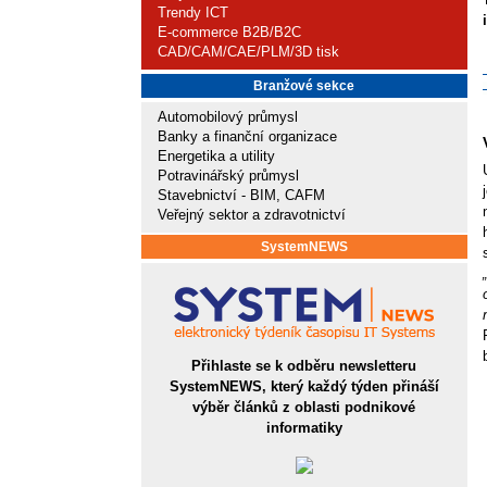
Trendy ICT
E-commerce B2B/B2C
CAD/CAM/CAE/PLM/3D tisk
Branžové sekce
Automobilový průmysl
Banky a finanční organizace
Energetika a utility
Potravinářský průmysl
Stavebnictví - BIM, CAFM
Veřejný sektor a zdravotnictví
SystemNEWS
Přihlaste se k odběru newsletteru
SystemNEWS, který každý týden přináší
výběr článků z oblasti podnikové
informatiky