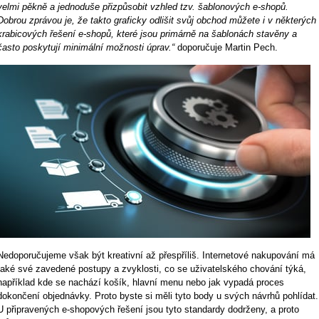
velmi pěkně a jednoduše přizpůsobit vzhled tzv. šablonových e-shopů.
Dobrou zprávou je, že takto graficky odlišit svůj obchod můžete i v některých
krabicových řešení e-shopů, které jsou primárně na šablonách stavěny a
často poskytují minimální možnosti úprav.“
doporučuje Martin Pech.
Nedoporučujeme však být kreativní až přespříliš. Internetové nakupování má
také své zavedené postupy a zvyklosti, co se uživatelského chování týká,
například kde se nachází košík, hlavní menu nebo jak vypadá proces
dokončení objednávky. Proto byste si měli tyto body u svých návrhů pohlídat.
U připravených e-shopových řešení jsou tyto standardy dodrženy, a proto