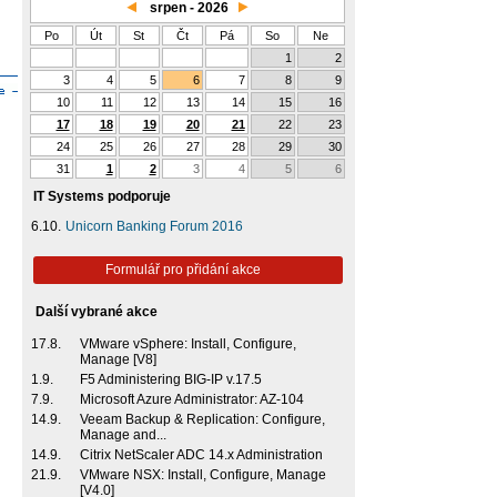
srpen - 2026
Po
Út
St
Čt
Pá
So
Ne
1
2
3
4
5
6
7
8
9
10
11
12
13
14
15
16
17
18
19
20
21
22
23
24
25
26
27
28
29
30
31
1
2
3
4
5
6
IT Systems podporuje
6.10.
Unicorn Banking Forum 2016
Formulář pro přidání akce
Další vybrané akce
17.8.
VMware vSphere: Install, Configure,
Manage [V8]
1.9.
F5 Administering BIG-IP v.17.5
7.9.
Microsoft Azure Administrator: AZ-104
14.9.
Veeam Backup & Replication: Configure,
Manage and...
14.9.
Citrix NetScaler ADC 14.x Administration
21.9.
VMware NSX: Install, Configure, Manage
[V4.0]