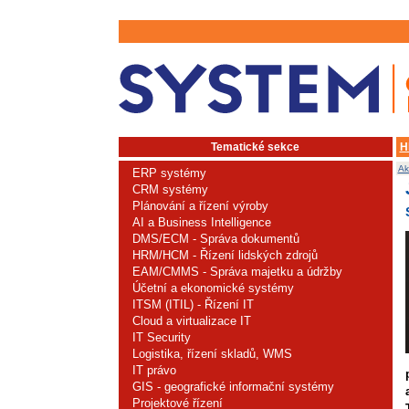
Tematické sekce
H
Ak
ERP systémy
CRM systémy
Plánování a řízení výroby
AI a Business Intelligence
DMS/ECM - Správa dokumentů
HRM/HCM - Řízení lidských zdrojů
EAM/CMMS - Správa majetku a údržby
Účetní a ekonomické systémy
ITSM (ITIL) - Řízení IT
Cloud a virtualizace IT
IT Security
Logistika, řízení skladů, WMS
IT právo
GIS - geografické informační systémy
Projektové řízení