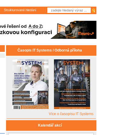
Strukturované hledání
Časopis IT Systems / Odborná příloha
Více o časopisu IT Systems
Kalendář akcí