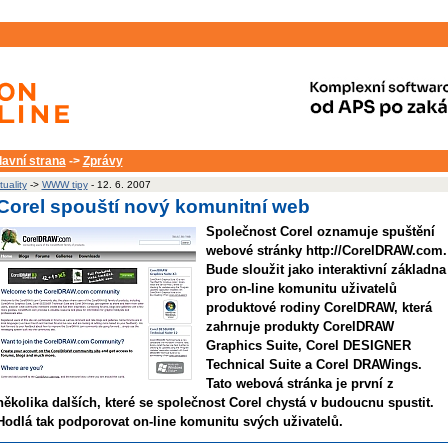
lavní strana
->
Zprávy
tuality
->
WWW tipy
- 12. 6. 2007
Corel spouští nový komunitní web
Společnost Corel oznamuje spuštění
webové stránky http://CorelDRAW.com.
Bude sloužit jako interaktivní základna
pro on-line komunitu uživatelů
produktové rodiny CorelDRAW, která
zahrnuje produkty CorelDRAW
Graphics Suite, Corel DESIGNER
Technical Suite a Corel DRAWings.
Tato webová stránka je první z
několika dalších, které se společnost Corel chystá v budoucnu spustit.
Hodlá tak podporovat on-line komunitu svých uživatelů.