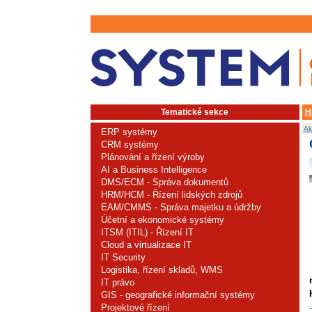
Tematické sekce
H
Ak
ERP systémy
CRM systémy
Plánování a řízení výroby
AI a Business Intelligence
DMS/ECM - Správa dokumentů
HRM/HCM - Řízení lidských zdrojů
EAM/CMMS - Správa majetku a údržby
Účetní a ekonomické systémy
ITSM (ITIL) - Řízení IT
Cloud a virtualizace IT
IT Security
Logistika, řízení skladů, WMS
IT právo
GIS - geografické informační systémy
Projektové řízení