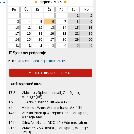
srpen - 2026
Po
Út
St
Čt
Pá
So
Ne
1
2
3
4
5
6
7
8
9
10
11
12
13
14
15
16
17
18
19
20
21
22
23
24
25
26
27
28
29
30
31
1
2
3
4
5
6
IT Systems podporuje
6.10.
Unicorn Banking Forum 2016
Formulář pro přidání akce
Další vybrané akce
17.8.
VMware vSphere: Install, Configure,
Manage [V8]
1.9.
F5 Administering BIG-IP v.17.5
7.9.
Microsoft Azure Administrator: AZ-104
14.9.
Veeam Backup & Replication: Configure,
Manage and...
14.9.
Citrix NetScaler ADC 14.x Administration
21.9.
VMware NSX: Install, Configure, Manage
[V4.0]