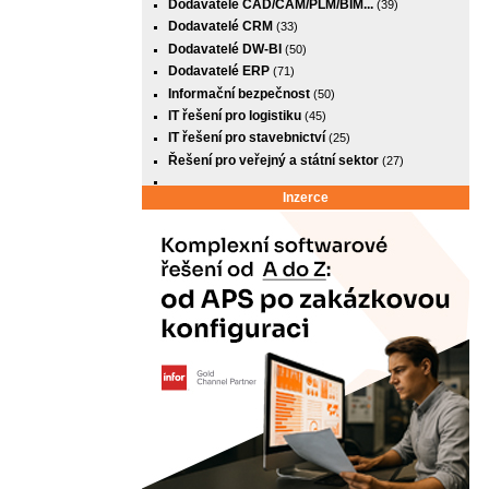
Dodavatelé CAD/CAM/PLM/BIM...
(39)
Dodavatelé CRM
(33)
Dodavatelé DW-BI
(50)
Dodavatelé ERP
(71)
Informační bezpečnost
(50)
IT řešení pro logistiku
(45)
IT řešení pro stavebnictví
(25)
Řešení pro veřejný a státní sektor
(27)
Inzerce