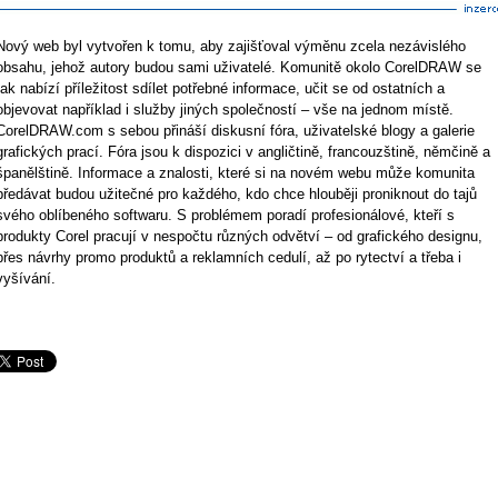
Nový web byl vytvořen k tomu, aby zajišťoval výměnu zcela nezávislého
obsahu, jehož autory budou sami uživatelé. Komunitě okolo CorelDRAW se
tak nabízí příležitost sdílet potřebné informace, učit se od ostatních a
objevovat například i služby jiných společností – vše na jednom místě.
CorelDRAW.com s sebou přináší diskusní fóra, uživatelské blogy a galerie
grafických prací. Fóra jsou k dispozici v angličtině, francouzštině, němčině a
španělštině. Informace a znalosti, které si na novém webu může komunita
předávat budou užitečné pro každého, kdo chce hlouběji proniknout do tajů
svého oblíbeného softwaru. S problémem poradí profesionálové, kteří s
produkty Corel pracují v nespočtu různých odvětví – od grafického designu,
přes návrhy promo produktů a reklamních cedulí, až po rytectví a třeba i
vyšívání.