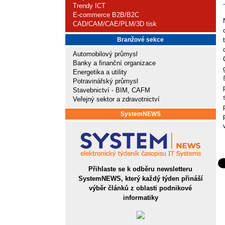
Trendy ICT
E-commerce B2B/B2C
CAD/CAM/CAE/PLM/3D tisk
Branžové sekce
Automobilový průmysl
Banky a finanční organizace
Energetika a utility
Potravinářský průmysl
Stavebnictví - BIM, CAFM
Veřejný sektor a zdravotnictví
SystemNEWS
Přihlaste se k odběru newsletteru
SystemNEWS, který každý týden přináší
výběr článků z oblasti podnikové
informatiky