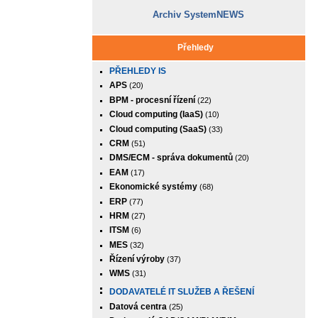
Archiv SystemNEWS
Přehledy
PŘEHLEDY IS
APS
(20)
BPM - procesní řízení
(22)
Cloud computing (IaaS)
(10)
Cloud computing (SaaS)
(33)
CRM
(51)
DMS/ECM - správa dokumentů
(20)
EAM
(17)
Ekonomické systémy
(68)
ERP
(77)
HRM
(27)
ITSM
(6)
MES
(32)
Řízení výroby
(37)
WMS
(31)
DODAVATELÉ IT SLUŽEB A ŘEŠENÍ
Datová centra
(25)