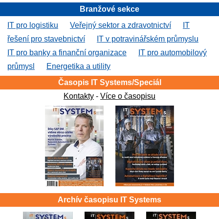
Branžové sekce
IT pro logistiku
Veřejný sektor a zdravotnictví
IT
řešení pro stavebnictví
IT v potravinářském průmyslu
IT pro banky a finanční organizace
IT pro automobilový
průmysl
Energetika a utility
Časopis IT Systems/Speciál
Kontakty
-
Více o časopisu
Archív časopisu IT Systems