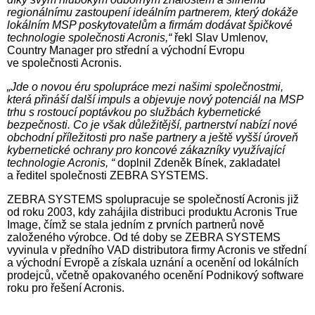
regionálnímu zastoupení ideálním partnerem, který dokáže
lokálním MSP poskytovatelům a firmám dodávat špičkové
technologie společnosti Acronis,“
řekl Slav Umlenov,
Country Manager pro střední a východní Evropu
ve společnosti Acronis.
„Jde o novou éru spolupráce mezi našimi společnostmi,
která přináší další impuls a objevuje nový potenciál na MSP
trhu s rostoucí poptávkou po službách kybernetické
bezpečnosti. Co je však důležitější, partnerství nabízí nové
obchodní příležitosti pro naše partnery a ještě vyšší úroveň
kybernetické ochrany pro koncové zákazníky využívající
technologie Acronis, “
doplnil Zdeněk Bínek, zakladatel
a ředitel společnosti ZEBRA SYSTEMS.
ZEBRA SYSTEMS spolupracuje se společností Acronis již
od roku 2003, kdy zahájila distribuci produktu Acronis True
Image, čímž se stala jedním z prvních partnerů nově
založeného výrobce. Od té doby se ZEBRA SYSTEMS
vyvinula v předního VAD distributora firmy Acronis ve střední
a východní Evropě a získala uznání a ocenění od lokálních
prodejců, včetně opakovaného ocenění Podnikový software
roku pro řešení Acronis.