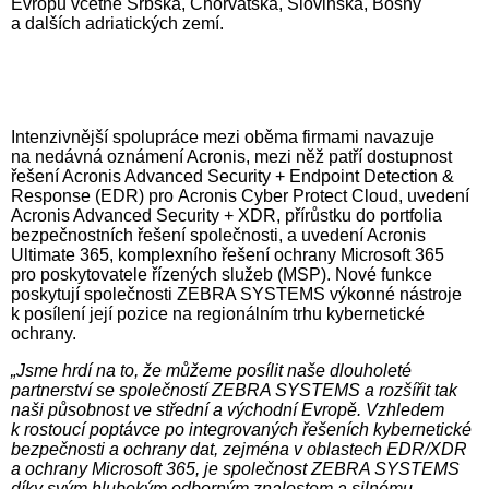
Evropu včetně Srbska, Chorvatska, Slovinska, Bosny
a dalších adriatických zemí.
Intenzivnější spolupráce mezi oběma firmami navazuje
na nedávná oznámení Acronis, mezi něž patří dostupnost
řešení Acronis Advanced Security + Endpoint Detection &
Response (EDR) pro Acronis Cyber Protect Cloud, uvedení
Acronis Advanced Security + XDR, přírůstku do portfolia
bezpečnostních řešení společnosti, a uvedení Acronis
Ultimate 365, komplexního řešení ochrany Microsoft 365
pro poskytovatele řízených služeb (MSP). Nové funkce
poskytují společnosti ZEBRA SYSTEMS výkonné nástroje
k posílení její pozice na regionálním trhu kybernetické
ochrany.
„Jsme hrdí na to, že můžeme posílit naše dlouholeté
partnerství se společností ZEBRA SYSTEMS a rozšířit tak
naši působnost ve střední a východní Evropě. Vzhledem
k rostoucí poptávce po integrovaných řešeních kybernetické
bezpečnosti a ochrany dat, zejména v oblastech EDR/XDR
a ochrany Microsoft 365, je společnost ZEBRA SYSTEMS
díky svým hlubokým odborným znalostem a silnému