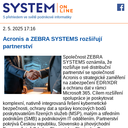
S přehledem ve světě podnikové informatiky
2. 5. 2025 17:16
Acronis a ZEBRA SYSTEMS rozšiřují
partnerství
Společnost ZEBRA
SYSTEMS oznámila, že
rozšiřuje své distribuční
partnerství se společností
Acronis o strategické zaměření
na zabezpečení EDR/XDR
a ochranu dat v rámci
Microsoft 365. Cílem rozšíření
spolupráce je poskytovat
komplexní, nativně integrovaná řešení kybernetické
bezpečnosti, ochrany dat a správy koncových bodů
poskytovatelům řízených služeb (MSP), malým a středním
podnikům (SMB) a podnikovým IT oddělením. Partnerství
pokrývá Českou republiku, Slovensko a jihovýchodní