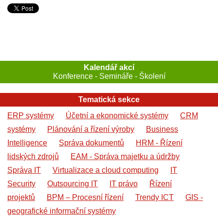
Kalendář akcí
Konference - Semináře - Školení
Tematická sekce
ERP systémy
Účetní a ekonomické systémy
CRM
systémy
Plánování a řízení výroby
Business
Intelligence
Správa dokumentů
HRM - Řízení
lidských zdrojů
EAM - Správa majetku a údržby
Správa IT
Virtualizace a cloud computing
IT
Security
Outsourcing IT
IT právo
Řízení
projektů
BPM – Procesní řízení
Trendy ICT
GIS -
geografické informační systémy