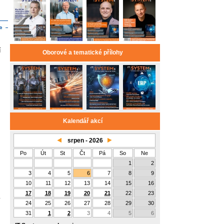
í
Oborové a tematické přílohy
Kalendář akcí
srpen - 2026
Po
Út
St
Čt
Pá
So
Ne
1
2
3
4
5
6
7
8
9
10
11
12
13
14
15
16
17
18
19
20
21
22
23
y
24
25
26
27
28
29
30
31
1
2
3
4
5
6