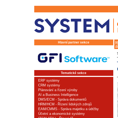
Hlavní partner sekce
H
z
Tematické sekce
ERP systémy
CRM systémy
Plánování a řízení výroby
AI a Business Intelligence
DMS/ECM - Správa dokumentů
HRM/HCM - Řízení lidských zdrojů
EAM/CMMS - Správa majetku a údržby
Účetní a ekonomické systémy