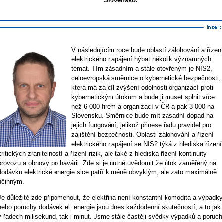
Slovensko.
V následujícím roce bude oblastí zálohování a řízen
elektrického napájení hýbat několik významných
témat. Tím zásadním a stále otevřeným je NIS2,
celoevropská směrnice o kybernetické bezpečnosti,
která má za cíl zvýšení odolnosti organizací proti
kybernetickým útokům a bude ji muset splnit více
než 6 000 firem a organizací v ČR a pak 3 000 na
Slovensku. Směrnice bude mít zásadní dopad na
jejich fungování, jelikož přinese řadu pravidel pro
zajištění bezpečnosti. Oblasti zálohování a řízení
elektrického napájení se NIS2 týká z hlediska řízení
kritických zranitelností a řízení rizik, ale také z hlediska řízení kontinuity
provozu a obnovy po havárii. Zde si je nutné uvědomit že útok zaměřený na
dodávku elektrické energie sice patří k méně obvyklým, ale zato maximálně
účinným.
Je důležité zde připomenout, že elektřina není konstantní komodita a výpadk
nebo poruchy dodávek el. energie jsou dnes každodenní skutečností, a to jak
v řádech milisekund, tak i minut. Jsme stále častěji svědky výpadků a poruch