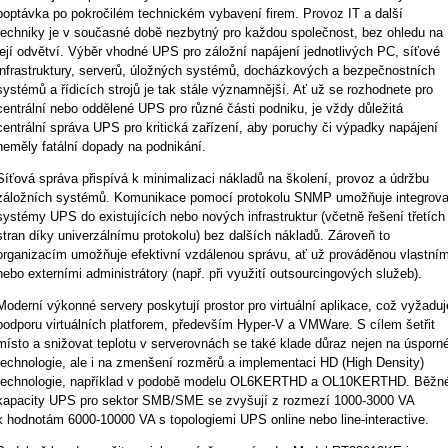
poptávka po pokročilém technickém vybavení firem. Provoz IT a další
techniky je v současné době nezbytný pro každou společnost, bez ohledu na
její odvětví. Výběr vhodné UPS pro záložní napájení jednotlivých PC, síťové
infrastruktury, serverů, úložných systémů, docházkových a bezpečnostních
systémů a řídicích strojů je tak stále významnější. Ať už se rozhodnete pro
centrální nebo oddělené UPS pro různé části podniku, je vždy důležitá
centrální správa UPS pro kritická zařízení, aby poruchy či výpadky napájení
neměly fatální dopady na podnikání.
Síťová správa přispívá k minimalizaci nákladů na školení, provoz a údržbu
záložních systémů. Komunikace pomocí protokolu SNMP umožňuje integrova
systémy UPS do existujících nebo nových infrastruktur (včetně řešení třetích
stran díky univerzálnímu protokolu) bez dalších nákladů. Zároveň to
organizacím umožňuje efektivní vzdálenou správu, ať už prováděnou vlastním
nebo externími administrátory (např. při využití outsourcingových služeb).
Moderní výkonné servery poskytují prostor pro virtuální aplikace, což vyžaduj
podporu virtuálních platforem, především Hyper-V a VMWare. S cílem šetřit
místo a snižovat teplotu v serverovnách se také klade důraz nejen na úsporn
technologie, ale i na zmenšení rozměrů a implementaci HD (High Density)
technologie, například v podobě modelu OL6KERTHD a OL10KERTHD. Běžn
kapacity UPS pro sektor SMB/SME se zvyšují z rozmezí 1000-3000 VA
k hodnotám 6000-10000 VA s topologiemi UPS online nebo line-interactive.