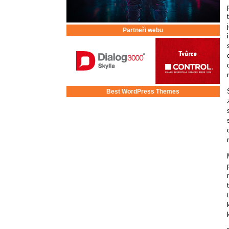
Partneři webu
Best WordPress Themes