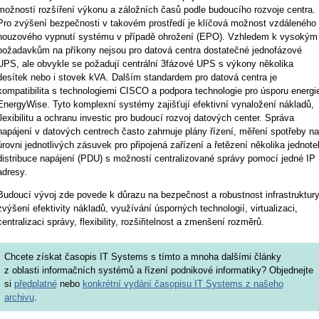
možností rozšíření výkonu a záložních časů podle budoucího rozvoje centra.
Pro zvýšení bezpečnosti v takovém prostředí je klíčová možnost vzdáleného
nouzového vypnutí systému v případě ohrožení (EPO). Vzhledem k vysokým
požadavkům na příkony nejsou pro datová centra dostatečné jednofázové
UPS, ale obvykle se požadují centrální 3fázové UPS s výkony několika
desítek nebo i stovek kVA. Dalším standardem pro datová centra je
kompatibilita s technologiemi CISCO a podpora technologie pro úsporu energi
EnergyWise. Tyto komplexní systémy zajišťují efektivní vynaložení nákladů,
flexibilitu a ochranu investic pro budoucí rozvoj datových center. Správa
napájení v datových centrech často zahrnuje plány řízení, měření spotřeby na
úrovni jednotlivých zásuvek pro připojená zařízení a řetězení několika jednote
distribuce napájení (PDU) s možností centralizované správy pomocí jedné IP
adresy.
Budoucí vývoj zde povede k důrazu na bezpečnost a robustnost infrastruktury
zvýšení efektivity nákladů, využívání úsporných technologií, virtualizaci,
centralizaci správy, flexibility, rozšiřitelnost a zmenšení rozměrů.
Chcete získat časopis IT Systems s tímto a mnoha dalšími články
z oblasti informačních systémů a řízení podnikové informatiky? Objednejte
si
předplatné
nebo
konkrétní vydání časopisu IT Systems z našeho
archivu
.