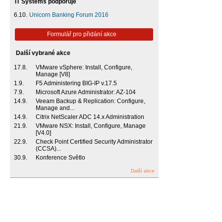
IT Systems podporuje
6.10.
Unicorn Banking Forum 2016
Formulář pro přidání akce
Další vybrané akce
17.8.
VMware vSphere: Install, Configure,
Manage [V8]
1.9.
F5 Administering BIG-IP v.17.5
7.9.
Microsoft Azure Administrator: AZ-104
14.9.
Veeam Backup & Replication: Configure,
Manage and...
14.9.
Citrix NetScaler ADC 14.x Administration
21.9.
VMware NSX: Install, Configure, Manage
[V4.0]
22.9.
Check Point Certified Security Administrator
(CCSA)...
30.9.
Konference Světlo
Další akce