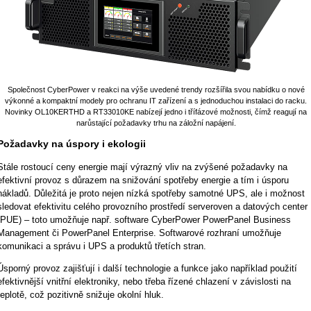
Společnost CyberPower v reakci na výše uvedené trendy rozšířila svou nabídku o nové
výkonné a kompaktní modely pro ochranu IT zařízení a s jednoduchou instalaci do racku.
Novinky OL10KERTHD a RT33010KE nabízejí jedno i třífázové možnosti, čímž reagují na
narůstající požadavky trhu na záložní napájení.
Požadavky na úspory i ekologii
Stále rostoucí ceny energie mají výrazný vliv na zvýšené požadavky na
efektivní provoz s důrazem na snižování spotřeby energie a tím i úsporu
nákladů. Důležitá je proto nejen nízká spotřeby samotné UPS, ale i možnost
sledovat efektivitu celého provozního prostředí serveroven a datových center
(PUE) – toto umožňuje např. software CyberPower PowerPanel Business
Management či PowerPanel Enterprise. Softwarové rozhraní umožňuje
komunikaci a správu i UPS a produktů třetích stran.
Úsporný provoz zajišťují i další technologie a funkce jako například použití
efektivnější vnitřní elektroniky, nebo třeba řízené chlazení v závislosti na
teplotě, což pozitivně snižuje okolní hluk.