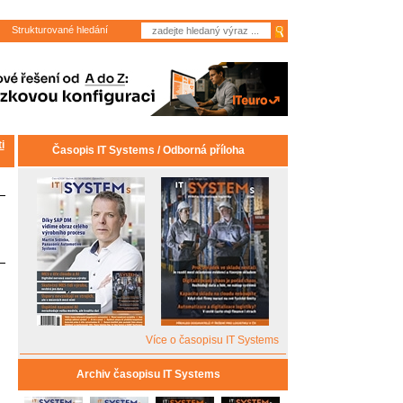
Strukturované hledání
i
Časopis IT Systems / Odborná příloha
Více o časopisu IT Systems
Archiv časopisu IT Systems