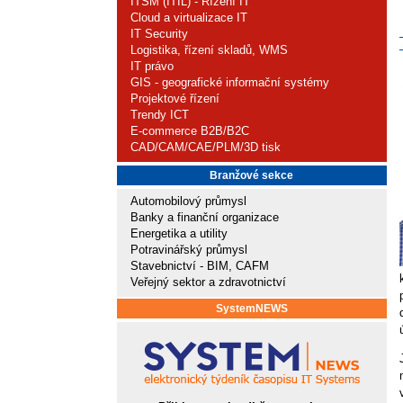
ITSM (ITIL) - Řízení IT
Cloud a virtualizace IT
IT Security
Logistika, řízení skladů, WMS
IT právo
GIS - geografické informační systémy
Projektové řízení
Trendy ICT
E-commerce B2B/B2C
CAD/CAM/CAE/PLM/3D tisk
Branžové sekce
Automobilový průmysl
Banky a finanční organizace
Energetika a utility
Potravinářský průmysl
Stavebnictví - BIM, CAFM
Veřejný sektor a zdravotnictví
SystemNEWS