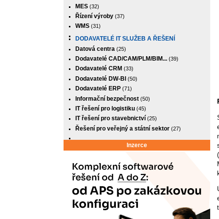
MES
(32)
Řízení výroby
(37)
WMS
(31)
DODAVATELÉ IT SLUŽEB A ŘEŠENÍ
Datová centra
(25)
Dodavatelé CAD/CAM/PLM/BIM...
(39)
Dodavatelé CRM
(33)
Dodavatelé DW-BI
(50)
Dodavatelé ERP
(71)
Informační bezpečnost
(50)
IT řešení pro logistiku
(45)
IT řešení pro stavebnictví
(25)
Řešení pro veřejný a státní sektor
(27)
Inzerce