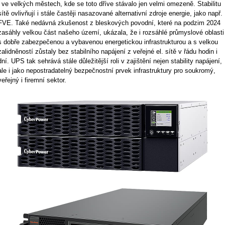
i ve velkých městech, kde se toto dříve stávalo jen velmi omezeně. Stabilitu
sítě ovlivňují i stále častěji nasazované alternativní zdroje energie, jako např.
FVE. Také nedávná zkušenost z bleskových povodní, které na podzim 2024
zasáhly velkou část našeho území, ukázala, že i rozsáhlé průmyslové oblasti
s dobře zabezpečenou a vybavenou energetickou infrastrukturou a s velkou
zalidněností zůstaly bez stabilního napájení z veřejné el. sítě v řádu hodin i
dní. UPS tak sehrává stále důležitější roli v zajištění nejen stability napájení,
ale i jako nepostradatelný bezpečnostní prvek infrastruktury pro soukromý,
veřejný i firemní sektor.