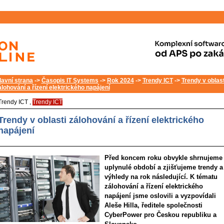
lavní strana
->
Časopis IT Systems
->
Rok 2024
->
Trendy ICT
->
Trendy v oblast
álohování a řízení elektrického napájení
Trendy ICT ,
Trendy ICT
Trendy v oblasti zálohování a řízení elektrického
napájení
Před koncem roku obvykle shrnujeme
uplynulé období a zjišťujeme trendy a
výhledy na rok následující. K tématu
zálohování a řízení elektrického
napájení jsme oslovili a vyzpovídali
Aleše Hilla, ředitele společnosti
CyberPower pro Českou republiku a