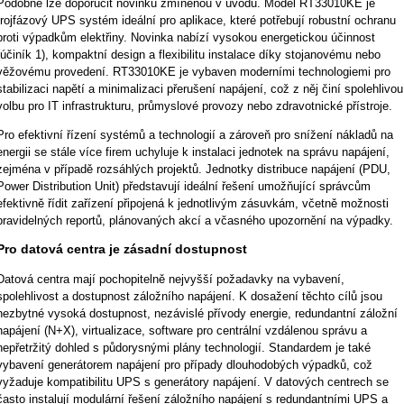
Podobně lze doporučit novinku zmíněnou v úvodu. Model RT33010KE je
trojfázový UPS systém ideální pro aplikace, které potřebují robustní ochranu
proti výpadkům elektřiny. Novinka nabízí vysokou energetickou účinnost
(účiník 1), kompaktní design a flexibilitu instalace díky stojanovému nebo
věžovému provedení. RT33010KE je vybaven moderními technologiemi pro
stabilizaci napětí a minimalizaci přerušení napájení, což z něj činí spolehlivou
volbu pro IT infrastrukturu, průmyslové provozy nebo zdravotnické přístroje.
Pro efektivní řízení systémů a technologií a zároveň pro snížení nákladů na
energii se stále více firem uchyluje k instalaci jednotek na správu napájení,
zejména v případě rozsáhlých projektů. Jednotky distribuce napájení (PDU,
Power Distribution Unit) představují ideální řešení umožňující správcům
efektivně řídit zařízení připojená k jednotlivým zásuvkám, včetně možnosti
pravidelných reportů, plánovaných akcí a včasného upozornění na výpadky.
Pro datová centra je zásadní dostupnost
Datová centra mají pochopitelně nejvyšší požadavky na vybavení,
spolehlivost a dostupnost záložního napájení. K dosažení těchto cílů jsou
nezbytné vysoká dostupnost, nezávislé přívody energie, redundantní záložní
napájení (N+X), virtualizace, software pro centrální vzdálenou správu a
nepřetržitý dohled s půdorysnými plány technologií. Standardem je také
vybavení generátorem napájení pro případy dlouhodobých výpadků, což
vyžaduje kompatibilitu UPS s generátory napájení. V datových centrech se
často instalují modulární řešení záložního napájení s redundantními UPS a