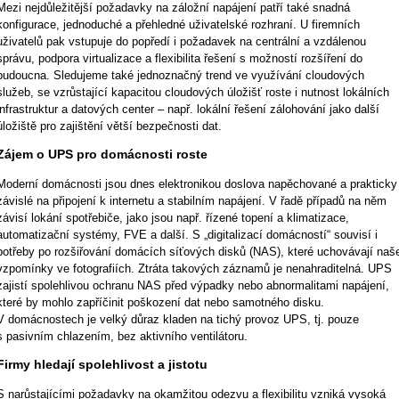
Mezi nejdůležitější požadavky na záložní napájení patří také snadná
konfigurace, jednoduché a přehledné uživatelské rozhraní. U firemních
uživatelů pak vstupuje do popředí i požadavek na centrální a vzdálenou
správu, podpora virtualizace a flexibilita řešení s možností rozšíření do
budoucna. Sledujeme také jednoznačný trend ve využívání cloudových
služeb, se vzrůstající kapacitou cloudových úložišť roste i nutnost lokálních
infrastruktur a datových center – např. lokální řešení zálohování jako další
úložiště pro zajištění větší bezpečnosti dat.
Zájem o UPS pro domácnosti roste
Moderní domácnosti jsou dnes elektronikou doslova napěchované a prakticky
závislé na připojení k internetu a stabilním napájení. V řadě případů na něm
závisí lokání spotřebiče, jako jsou např. řízené topení a klimatizace,
automatizační systémy, FVE a další. S „digitalizací domácností“ souvisí i
potřeby po rozšiřování domácích síťových disků (NAS), které uchovávají naš
vzpomínky ve fotografiích. Ztráta takových záznamů je nenahraditelná. UPS
zajistí spolehlivou ochranu NAS před výpadky nebo abnormalitami napájení,
které by mohlo zapříčinit poškození dat nebo samotného disku.
V domácnostech je velký důraz kladen na tichý provoz UPS, tj. pouze
s pasivním chlazením, bez aktivního ventilátoru.
Firmy hledají spolehlivost a jistotu
S narůstajícími požadavky na okamžitou odezvu a flexibilitu vzniká vysoká