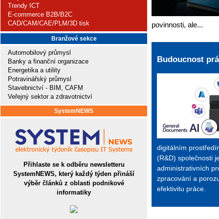
Trendy ICT
E-commerce B2B/B2C
CAD/CAM/CAE/PLM/3D tisk
povinnosti, ale...
Branžové sekce
Automobilový průmysl
Budoucnost prá
Banky a finanční organizace
Energetika a utility
Potravinářský průmysl
Stavebnictví - BIM, CAFM
Veřejný sektor a zdravotnictví
SystemNEWS
digitálním prostřed
(R&D) společnosti j
Přihlaste se k odběru newsletteru
administrativních p
SystemNEWS, který každý týden přináší
zpracování a poroz
výběr článků z oblasti podnikové
efektivitu práce.
informatiky