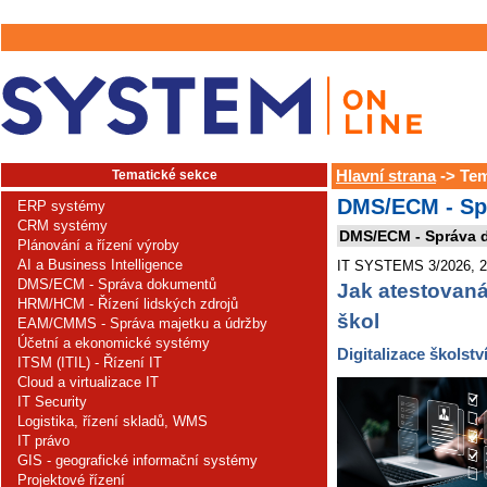
Tematické sekce
Hlavní strana
-> Te
DMS/ECM - Sp
ERP systémy
CRM systémy
DMS/ECM - Správa 
Plánování a řízení výroby
AI a Business Intelligence
IT SYSTEMS 3/2026, 22.
DMS/ECM - Správa dokumentů
Jak atestovaná
HRM/HCM - Řízení lidských zdrojů
škol
EAM/CMMS - Správa majetku a údržby
Účetní a ekonomické systémy
Digitalizace školství
ITSM (ITIL) - Řízení IT
Cloud a virtualizace IT
IT Security
Logistika, řízení skladů, WMS
IT právo
GIS - geografické informační systémy
Projektové řízení