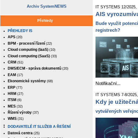
Archiv SystemNEWS
IT SYSTEMS 12/2025, 2
AIS vyrozumív
Přehledy
Bude využit potenci
registrech?
PŘEHLEDY IS
APS
(20)
BPM - procesní řízení
(22)
Cloud computing (IaaS)
(10)
Cloud computing (SaaS)
(33)
CRM
(51)
DMS/ECM - správa dokumentů
(20)
EAM
(17)
Ekonomické systémy
(68)
Notifikační...
ERP
(77)
HRM
(27)
IT SYSTEMS 7-8/2025, 2
ITSM
(6)
Kdy je užiteč
MES
(32)
vytvářených veřejn
Řízení výroby
(37)
WMS
(31)
DODAVATELÉ IT SLUŽEB A ŘEŠENÍ
Datová centra
(25)