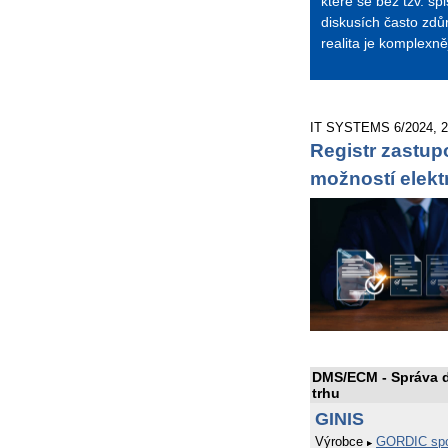
které se bez tzv. s
diskusích často zd
realita je komplexně
IT SYSTEMS 6/2024, 2.
Registr zastupo
možností elekt
DMS/ECM - Správa 
trhu
GINIS
Výrobce
GORDIC spol