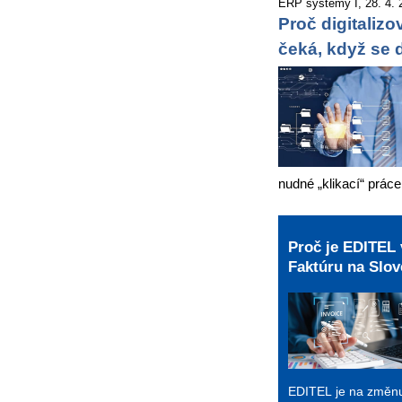
ERP systémy I, 28. 4. 
Proč digitaliz
čeká, když se 
nudné „klikací“ práce
Proč je EDITEL 
Faktúru na Slo
EDITEL je na změnu 