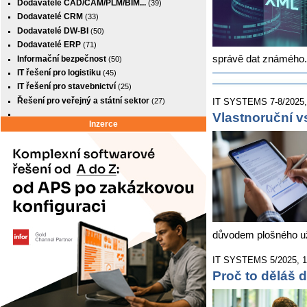
Dodavatelé CAD/CAM/PLM/BIM...
(39)
Dodavatelé CRM
(33)
Dodavatelé DW-BI
(50)
Dodavatelé ERP
(71)
správě dat známého.
Informační bezpečnost
(50)
IT řešení pro logistiku
(45)
IT řešení pro stavebnictví
(25)
Řešení pro veřejný a státní sektor
(27)
IT SYSTEMS 7-8/2025, 2
Vlastnoruční v
Inzerce
důvodem plošného uží
IT SYSTEMS 5/2025, 19.
Proč to děláš d