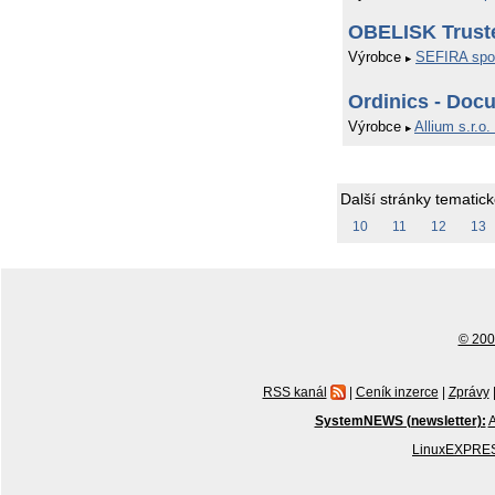
OBELISK Trust
Výrobce
SEFIRA spol
Ordinics - Doc
Výrobce
Allium s.r.o.
Další stránky tematic
10
11
12
13
© 2001
RSS kanál
|
Ceník inzerce
|
Zprávy
SystemNEWS (newsletter):
A
LinuxEXPRES