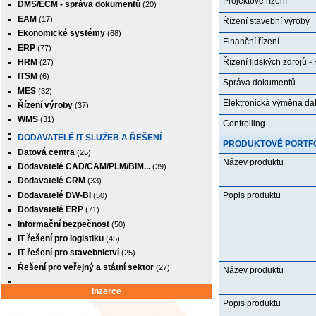
Projektové řízení
DMS/ECM - správa dokumentů
(20)
EAM
(17)
Řízení stavební výroby
Ekonomické systémy
(68)
Finanční řízení
ERP
(77)
HRM
Řízení lidských zdrojů 
(27)
ITSM
(6)
Správa dokumentů
MES
(32)
Elektronická výměna dat
Řízení výroby
(37)
WMS
(31)
Controlling
DODAVATELÉ IT SLUŽEB A ŘEŠENÍ
PRODUKTOVÉ PORTF
Datová centra
(25)
Název produktu
Dodavatelé CAD/CAM/PLM/BIM...
(39)
Dodavatelé CRM
(33)
Dodavatelé DW-BI
Popis produktu
(50)
Dodavatelé ERP
(71)
Informační bezpečnost
(50)
IT řešení pro logistiku
(45)
IT řešení pro stavebnictví
(25)
Řešení pro veřejný a státní sektor
(27)
Název produktu
Inzerce
Popis produktu