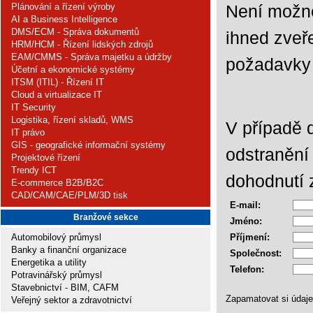
Není možné
Plánování a řízení výroby
AI a Business Intelligence
DMS/ECM - Správa dokumentů
ihned zveře
HRM/HCM - Řízení lidských zdrojů
EAM/CMMS - Správa majetku a údržby
požadavky 
Účetní a ekonomické systémy
ITSM (ITIL) - Řízení IT
Cloud a virtualizace IT
IT Security
Logistika, řízení skladů, WMS
V případě 
IT právo
GIS - geografické informační systémy
odstranění
Projektové řízení
Trendy ICT
dohodnutí 
E-commerce B2B/B2C
CAD/CAM/CAE/PLM/3D tisk
E-mail:
Branžové sekce
Jméno:
Příjmení:
Automobilový průmysl
Banky a finanční organizace
Společnost:
Energetika a utility
Telefon:
Potravinářský průmysl
Stavebnictví - BIM, CAFM
Zapamatovat si údaj
Veřejný sektor a zdravotnictví