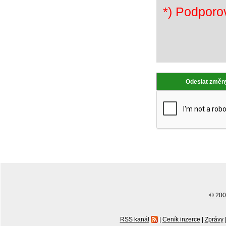
*) Podporo
© 2001
RSS kanál
|
Ceník inzerce
|
Zprávy