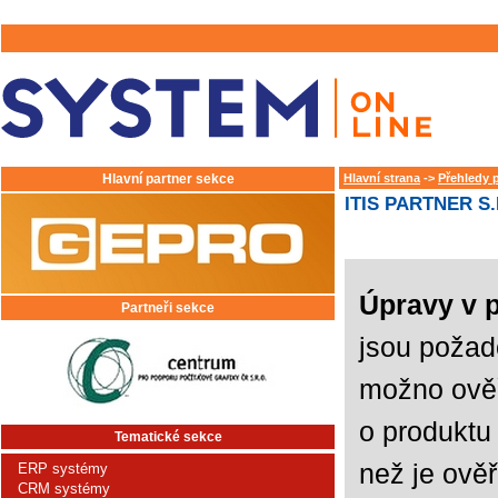
Hlavní partner sekce
Hlavní strana
->
Přehledy 
ITIS PARTNER S
Úpravy v 
Partneři sekce
jsou požad
možno ověř
o produktu
Tematické sekce
než je ově
ERP systémy
CRM systémy