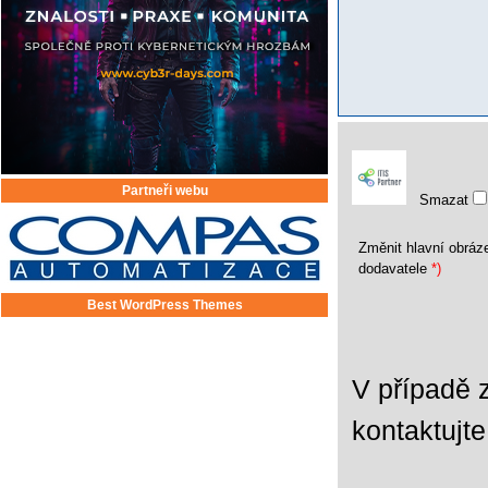
Partneři webu
Smazat
Změnit hlavní obráz
dodavatele
*)
Best WordPress Themes
V případě 
kontaktujt