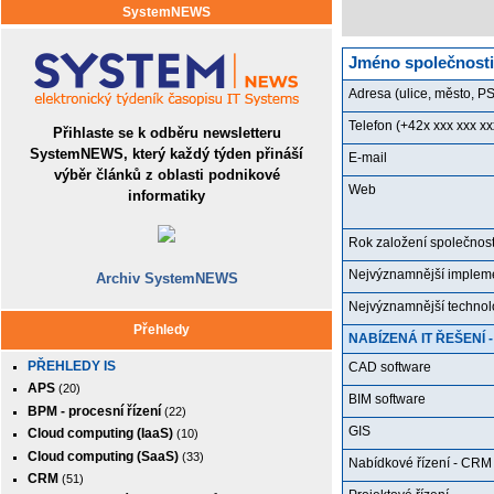
SystemNEWS
Jméno společnosti
Adresa (ulice, město, P
Telefon (+42x xxx xxx xx
Přihlaste se k odběru newsletteru
SystemNEWS, který každý týden přináší
E-mail
výběr článků z oblasti podnikové
Web
informatiky
Rok založení společnost
Nejvýznamnější implemen
Archiv SystemNEWS
Nejvýznamnější technolo
Přehledy
NABÍZENÁ IT ŘEŠENÍ
PŘEHLEDY IS
CAD software
APS
(20)
BIM software
BPM - procesní řízení
(22)
GIS
Cloud computing (IaaS)
(10)
Cloud computing (SaaS)
(33)
Nabídkové řízení - CRM
CRM
(51)