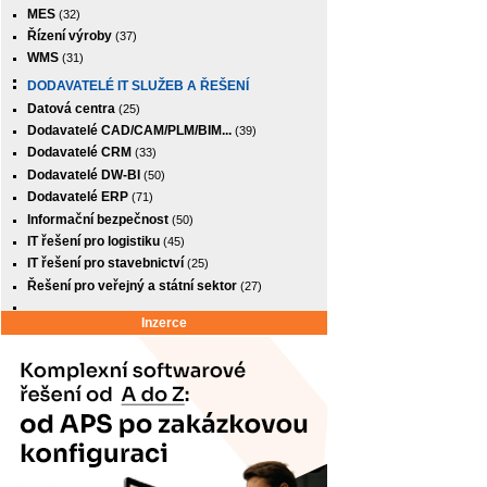
MES
(32)
Řízení výroby
(37)
WMS
(31)
DODAVATELÉ IT SLUŽEB A ŘEŠENÍ
Datová centra
(25)
Dodavatelé CAD/CAM/PLM/BIM...
(39)
Dodavatelé CRM
(33)
Dodavatelé DW-BI
(50)
Dodavatelé ERP
(71)
Informační bezpečnost
(50)
IT řešení pro logistiku
(45)
IT řešení pro stavebnictví
(25)
Řešení pro veřejný a státní sektor
(27)
Inzerce