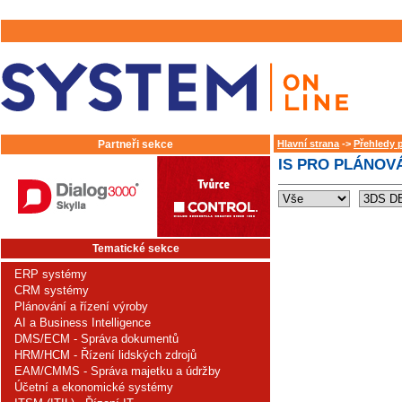
Partneři sekce
Hlavní strana
->
Přehledy 
IS PRO PLÁNOVÁ
Tematické sekce
ERP systémy
CRM systémy
Plánování a řízení výroby
AI a Business Intelligence
DMS/ECM - Správa dokumentů
HRM/HCM - Řízení lidských zdrojů
EAM/CMMS - Správa majetku a údržby
Účetní a ekonomické systémy