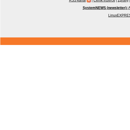
RSS kanál
|
Ceník inzerce
|
Zprávy
SystemNEWS (newsletter):
A
LinuxEXPRES