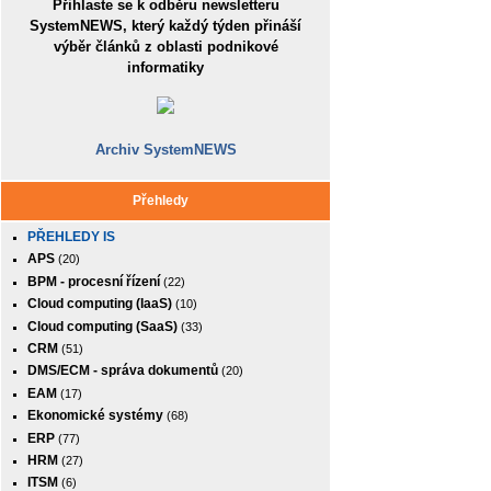
Přihlaste se k odběru newsletteru
SystemNEWS, který každý týden přináší
výběr článků z oblasti podnikové
informatiky
Archiv SystemNEWS
Přehledy
PŘEHLEDY IS
APS
(20)
BPM - procesní řízení
(22)
Cloud computing (IaaS)
(10)
Cloud computing (SaaS)
(33)
CRM
(51)
DMS/ECM - správa dokumentů
(20)
EAM
(17)
Ekonomické systémy
(68)
ERP
(77)
HRM
(27)
ITSM
(6)