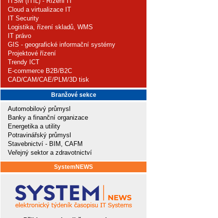
ITSM (ITIL) - Řízení IT
Cloud a virtualizace IT
IT Security
Logistika, řízení skladů, WMS
IT právo
GIS - geografické informační systémy
Projektové řízení
Trendy ICT
E-commerce B2B/B2C
CAD/CAM/CAE/PLM/3D tisk
Branžové sekce
Automobilový průmysl
Banky a finanční organizace
Energetika a utility
Potravinářský průmysl
Stavebnictví - BIM, CAFM
Veřejný sektor a zdravotnictví
SystemNEWS