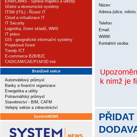
EAM/CMMS - Správa majetku a údržby
Název:
Účetní a ekonomické systémy
Adresa
(ulice, město
ITSM (ITIL) - Řízení IT
Cloud a virtualizace IT
Telefon:
IT Security
Logistika, řízení skladů, WMS
Email:
IT právo
WWW:
GIS - geografické informační systémy
Kontaktní osoba:
Projektové řízení
Trendy ICT
E-commerce B2B/B2C
CAD/CAM/CAE/PLM/3D tisk
Upozornění:
Branžové sekce
k nimž je f
Automobilový průmysl
Banky a finanční organizace
Energetika a utility
Potravinářský průmysl
Stavebnictví - BIM, CAFM
Veřejný sektor a zdravotnictví
PŘIDAT
SystemNEWS
DODAVA