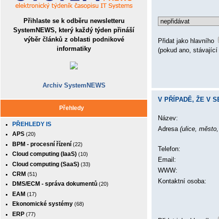
Přihlaste se k odběru newsletteru
SystemNEWS, který každý týden přináší
výběr článků z oblasti podnikové
Přidat jako hlavního
informatiky
(pokud ano, stávající
Archiv SystemNEWS
V PŘÍPADĚ, ŽE V
Přehledy
Název:
PŘEHLEDY IS
Adresa
(ulice, město
APS
(20)
BPM - procesní řízení
(22)
Telefon:
Cloud computing (IaaS)
(10)
Email:
Cloud computing (SaaS)
(33)
WWW:
CRM
(51)
Kontaktní osoba:
DMS/ECM - správa dokumentů
(20)
EAM
(17)
Ekonomické systémy
(68)
ERP
(77)