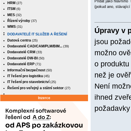
Přidat jako hlavního
HRM
(27)
(pokud ano, stávající
ITSM
(6)
MES
(32)
Řízení výroby
(37)
WMS
(31)
Úpravy v 
DODAVATELÉ IT SLUŽEB A ŘEŠENÍ
jsou požad
Datová centra
(25)
Dodavatelé CAD/CAM/PLM/BIM...
(39)
možno ověř
Dodavatelé CRM
(33)
Dodavatelé DW-BI
(50)
o produktu
Dodavatelé ERP
(71)
Informační bezpečnost
(50)
než je ově
IT řešení pro logistiku
(45)
IT řešení pro stavebnictví
(25)
Není možné
Řešení pro veřejný a státní sektor
(27)
ihned zveře
Inzerce
požadavky 