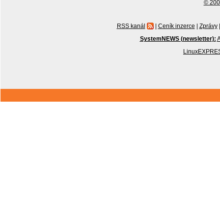
© 2001
RSS kanál
|
Ceník inzerce
|
Zprávy
SystemNEWS (newsletter):
A
LinuxEXPRES