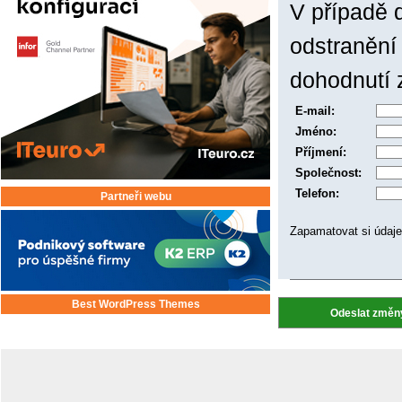
V případě 
odstranění
dohodnutí 
E-mail:
Jméno:
Příjmení:
Společnost:
Telefon:
Partneři webu
Zapamatovat si údaj
Best WordPress Themes