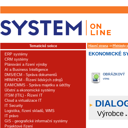
Tematické sekce
Hlavní strana
->
Přehledy 
EKONOMICKÉ SY
ERP systémy
CRM systémy
Plánování a řízení výroby
AI a Business Intelligence
OBRÁZKOVÝ
DMS/ECM - Správa dokumentů
HRM/HCM - Řízení lidských zdrojů
VÝPIS
EAM/CMMS - Správa majetku a údržby
Účetní a ekonomické systémy
ITSM (ITIL) - Řízení IT
Cloud a virtualizace IT
DIALOG
IT Security
Logistika, řízení skladů, WMS
Výrobce
IT právo
GIS - geografické informační systémy
Projektové řízení