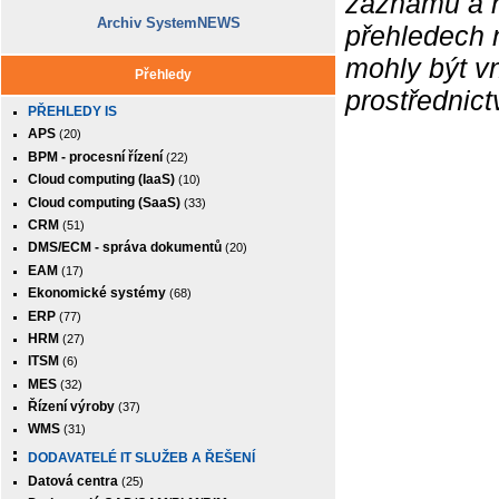
záznamů a ne
Archiv SystemNEWS
přehledech 
mohly být v
Přehledy
prostřednic
PŘEHLEDY IS
APS
(20)
BPM - procesní řízení
(22)
Cloud computing (IaaS)
(10)
Cloud computing (SaaS)
(33)
CRM
(51)
DMS/ECM - správa dokumentů
(20)
EAM
(17)
Ekonomické systémy
(68)
ERP
(77)
HRM
(27)
ITSM
(6)
MES
(32)
Řízení výroby
(37)
WMS
(31)
DODAVATELÉ IT SLUŽEB A ŘEŠENÍ
Datová centra
(25)