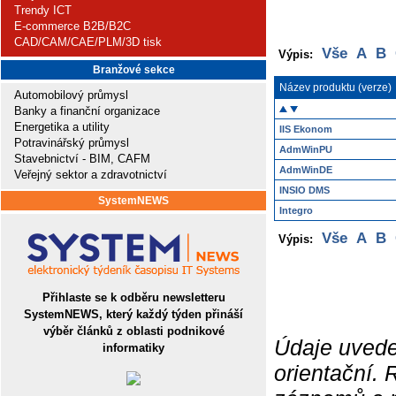
Trendy ICT
E-commerce B2B/B2C
CAD/CAM/CAE/PLM/3D tisk
Vše
A
B
Výpis:
Branžové sekce
Název produktu (verze)
Automobilový průmysl
Banky a finanční organizace
Energetika a utility
IIS Ekonom
Potravinářský průmysl
AdmWinPU
Stavebnictví - BIM, CAFM
AdmWinDE
Veřejný sektor a zdravotnictví
INSIO DMS
SystemNEWS
Integro
Vše
A
B
Výpis:
Přihlaste se k odběru newsletteru
SystemNEWS, který každý týden přináší
výběr článků z oblasti podnikové
Údaje uvede
informatiky
orientační.