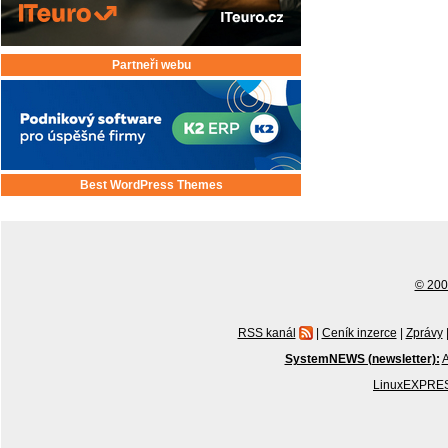
Partneři webu
Best WordPress Themes
© 2001
RSS kanál
|
Ceník inzerce
|
Zprávy
SystemNEWS (newsletter):
A
LinuxEXPRES