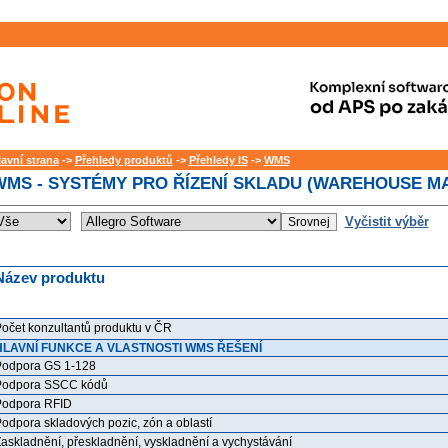
lavní strana
->
Přehledy produktů
->
Přehledy IS
->
WMS
WMS - SYSTÉMY PRO ŘÍZENÍ SKLADU (WAREHOUSE 
Vyčistit výběr
Název produktu
očet konzultantů produktu v ČR
HLAVNÍ FUNKCE A VLASTNOSTI WMS ŘEŠENÍ
odpora GS 1-128
Podpora SSCC kódů
odpora RFID
odpora skladových pozic, zón a oblastí
askladnění, přeskladnění, vyskladnění a vychystávání