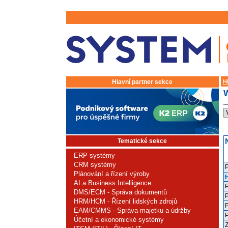
Hlavní partner sekce
H
Tematické sekce
ERP systémy
CRM systémy
P
Plánování a řízení výroby
AI a Business Intelligence
P
DMS/ECM - Správa dokumentů
HRM/HCM - Řízení lidských zdrojů
P
EAM/CMMS - Správa majetku a údržby
P
Účetní a ekonomické systémy
Z