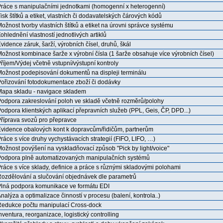
ráce s manipulačními jednotkami (homogenní x heterogenní)
isk štítků a etiket, vlastních či dodavatelských čárových kódů
ožnost tvorby vlastních štítků a etiket na úrovni správce systému
ohlednění vlastností jednotlivých artiklů
vidence záruk, šarží, výrobních čísel, druhů, škál
ožnost kombinace šarže x výrobní čísla (1 šarže obsahuje více výrobních čísel)
říjem/Výdej včetně vstupní/výstupní kontroly
ožnost podepisování dokumentů na displeji terminálu
ořizování fotodokumentace zboží či dodávky
apa skladu - navigace skladem
odpora zakreslování poloh ve skladě včetně rozměrů/polohy
odpora klientských aplikací přepravních služeb (PPL, Geis, ČP, DPD...)
říprava svozů pro přepravce
vidence obalových kont k dopravcům/řidičům, partnerům
ráce s více druhy vychystávacích strategií (FIFO, LIFO, …)
ožnost povýšení na vyskladňovací způsob "Pick by light/voice"
odpora plně automatizovaných manipulačních systémů
ráce s více sklady, definice a práce s různými skladovými polohami
ozdělování a slučování objednávek dle parametrů
lná podpora komunikace ve formátu EDI
nalýza a optimalizace činností v procesu (balení, kontrola..)
edukce počtu manipulací Cross-dock
nventura, reorganizace, logistický controlling