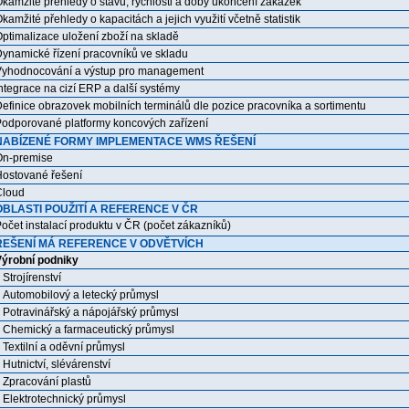
kamžité přehledy o stavu, rychlosti a doby ukončení zakázek
kamžité přehledy o kapacitách a jejich využití včetně statistik
ptimalizace uložení zboží na skladě
ynamické řízení pracovníků ve skladu
yhodnocování a výstup pro management
ntegrace na cizí ERP a další systémy
efinice obrazovek mobilních terminálů dle pozice pracovníka a sortimentu
odporované platformy koncových zařízení
NABÍZENÉ FORMY IMPLEMENTACE WMS ŘEŠENÍ
n-premise
ostované řešení
Cloud
OBLASTI POUŽITÍ A REFERENCE V ČR
očet instalací produktu v ČR (počet zákazníků)
ŘEŠENÍ MÁ REFERENCE V ODVĚTVÍCH
ýrobní podniky
trojírenství
utomobilový a letecký průmysl
otravinářský a nápojářský průmysl
hemický a farmaceutický průmysl
extilní a oděvní průmysl
utnictví, slévárenství
pracování plastů
lektrotechnický průmysl