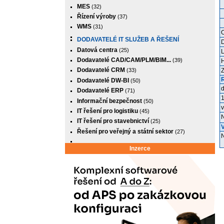
D
MES
(32)
P
Řízení výroby
(37)
J
WMS
(31)
O
DODAVATELÉ IT SLUŽEB A ŘEŠENÍ
D
Datová centra
(25)
L
Dodavatelé CAD/CAM/PLM/BIM...
(39)
H
Dodavatelé CRM
Z
(33)
Dodavatelé DW-BI
(50)
d
Dodavatelé ERP
(71)
1
Informační bezpečnost
(50)
v
IT řešení pro logistiku
(45)
N
IT řešení pro stavebnictví
(25)
Řešení pro veřejný a státní sektor
(27)
N
Inzerce