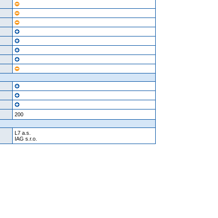
200
L7 a.s.
IAG s.r.o.