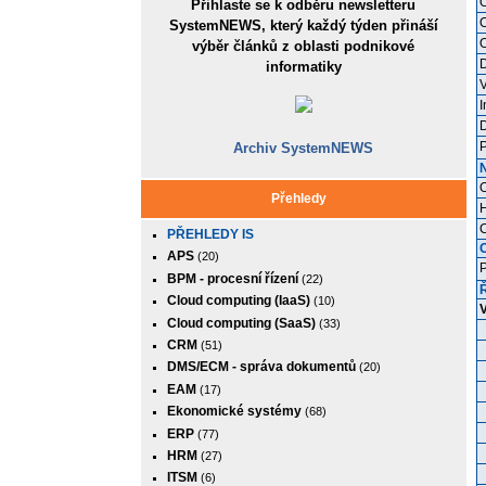
O
Přihlaste se k odběru newsletteru
O
SystemNEWS, který každý týden přináší
O
výběr článků z oblasti podnikové
D
informatiky
V
I
D
P
Archiv SystemNEWS
O
Přehledy
H
PŘEHLEDY IS
APS
(20)
P
BPM - procesní řízení
(22)
Cloud computing (IaaS)
(10)
V
Cloud computing (SaaS)
(33)
S
CRM
(51)
A
DMS/ECM - správa dokumentů
(20)
P
EAM
(17)
C
Ekonomické systémy
T
(68)
H
ERP
(77)
Z
HRM
(27)
E
ITSM
(6)