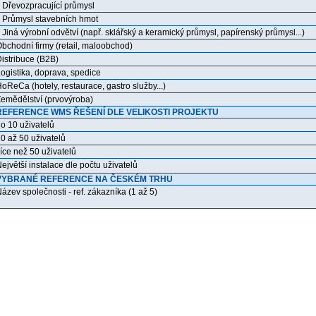
řevozpracující průmysl
růmysl stavebních hmot
iná výrobní odvětví (např. sklářský a keramický průmysl, papírenský průmysl...)
bchodní firmy (retail, maloobchod)
istribuce (B2B)
ogistika, doprava, spedice
oReCa (hotely, restaurace, gastro služby...)
emědělství (prvovýroba)
REFERENCE WMS ŘEŠENÍ DLE VELIKOSTI PROJEKTU
o 10 uživatelů
0 až 50 uživatelů
íce než 50 uživatelů
ejvětší instalace dle počtu uživatelů
VYBRANÉ REFERENCE NA ČESKÉM TRHU
ázev společnosti - ref. zákazníka (1 až 5)