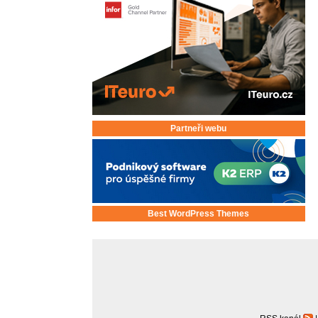
Partneři webu
Best WordPress Themes