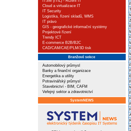
ITSM (ITIL) - Řízení IT
P
Cloud a virtualizace IT
T
IT Security
M
Logistika, řízení skladů, WMS
Z
IT právo
E
GIS - geografické informační systémy
M
Projektové řízení
Trendy ICT
P
E-commerce B2B/B2C
M
CAD/CAM/CAE/PLM/3D tisk
P
M
Branžové sekce
P
P
Automobilový průmysl
Banky a finanční organizace
P
Energetika a utility
E
Potravinářský průmysl
P
Stavebnictví - BIM, CAFM
M
Veřejný sektor a zdravotnictví
P
P
SystemNEWS
R
P
A
R
I