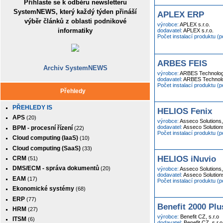
Přihlaste se k odběru newsletteru
SystemNEWS, který každý týden přináší
APLEX ERP
výběr článků z oblasti podnikové
výrobce:
APLEX s.r.o.
informatiky
dodavatel:
APLEX s.r.o.
Počet instalací produktu (
ARBES FEIS
Archiv SystemNEWS
výrobce:
ARBES Technologi
dodavatel:
ARBES Technolog
Počet instalací produktu (
Přehledy
PŘEHLEDY IS
HELIOS Fenix
APS
(20)
výrobce:
Asseco Solutions,
dodavatel:
Asseco Solutions
BPM - procesní řízení
(22)
Počet instalací produktu (
Cloud computing (IaaS)
(10)
Cloud computing (SaaS)
(33)
HELIOS iNuvio
CRM
(51)
DMS/ECM - správa dokumentů
(20)
výrobce:
Asseco Solutions,
dodavatel:
Asseco Solutions
EAM
(17)
Počet instalací produktu (
Ekonomické systémy
(68)
ERP
(77)
Benefit 2000 Plu
HRM
(27)
výrobce:
Benefit CZ, s.r.o
ITSM
(6)
dodavatel:
Benefit CZ, s.r.o