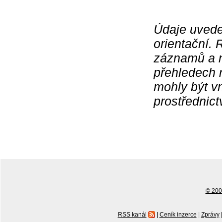
Údaje uvede
orientační.
záznamů a ne
přehledech 
mohly být v
prostřednic
© 2001
RSS kanál
|
Ceník inzerce
|
Zprávy