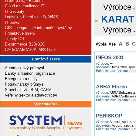
ITSM (ITIL) - Řízení IT
Výrobce
Cloud a virtualizace IT
IT Security
KARAT
Logistika, řízení skladů, WMS
IT právo
GIS - geografické informační systémy
Výrobce
Projektové řízení
Trendy ICT
A
B
C
E-commerce B2B/B2C
Výpis: Vše
CAD/CAM/CAE/PLM/3D tisk
INFOS 2001
Branžové sekce
výrobce:
---
dodavatel:
Infos 2001 spol. 
Automobilový průmysl
Počet instalací produktu (
Banky a finanční organizace
Energetika a utility
Potravinářský průmysl
ABRA Flores
Stavebnictví - BIM, CAFM
výrobce:
ABRA Software a.
Veřejný sektor a zdravotnictví
dodavatel:
ABRA Software a
Počet instalací produktu (
SystemNEWS
PERISKOP
výrobce:
Accord, spol. s r.o
dodavatel:
Accord, spol. s r
Počet instalací produktu (