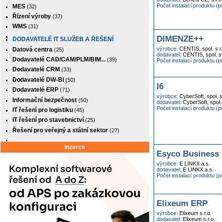
Počet instalací produktu (
MES
(32)
Řízení výroby
(37)
WMS
(31)
DIMENZE++
DODAVATELÉ IT SLUŽEB A ŘEŠENÍ
výrobce:
CENTIS, spol. s r
Datová centra
(25)
dodavatel:
CENTIS, spol. s 
Dodavatelé CAD/CAM/PLM/BIM...
(39)
Počet instalací produktu (
Dodavatelé CRM
(33)
Dodavatelé DW-BI
(50)
I6
Dodavatelé ERP
(71)
výrobce:
CyberSoft, spol. s
Informační bezpečnost
(50)
dodavatel:
CyberSoft, spol. 
Počet instalací produktu (
IT řešení pro logistiku
(45)
IT řešení pro stavebnictví
(25)
Řešení pro veřejný a státní sektor
(27)
Inzerce
Esyco Business
výrobce:
E LINKX a.s.
dodavatel:
E LINKX a.s.
Počet instalací produktu (
Elixeum ERP
výrobce:
Elixeum s.r.o.
dodavatel:
Elixeum s.r.o.