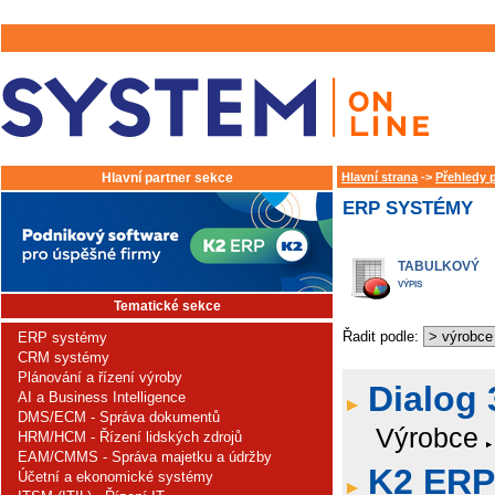
Hlavní partner sekce
Hlavní strana
->
Přehledy 
ERP SYSTÉMY
TABULKOVÝ
VÝPIS
Tematické sekce
Řadit podle:
ERP systémy
CRM systémy
Plánování a řízení výroby
Dialog 
AI a Business Intelligence
DMS/ECM - Správa dokumentů
Výrobce
HRM/HCM - Řízení lidských zdrojů
EAM/CMMS - Správa majetku a údržby
K2 ERP
Účetní a ekonomické systémy