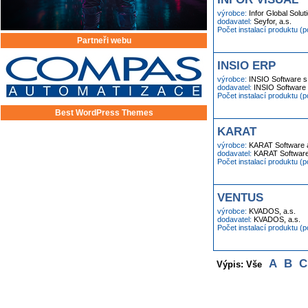
výrobce:
Infor Global Solut
dodavatel:
Seyfor, a.s.
Počet instalací produktu (
Partneři webu
INSIO ERP
výrobce:
INSIO Software s.
dodavatel:
INSIO Software s
Počet instalací produktu (
Best WordPress Themes
KARAT
výrobce:
KARAT Software a
dodavatel:
KARAT Software
Počet instalací produktu (
VENTUS
výrobce:
KVADOS, a.s.
dodavatel:
KVADOS, a.s.
Počet instalací produktu (
A
B
C
Výpis: Vše