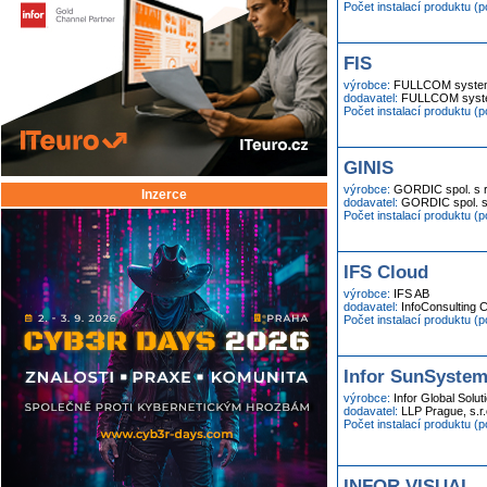
Počet instalací produktu (
FIS
výrobce:
FULLCOM systems
dodavatel:
FULLCOM syste
Počet instalací produktu (
GINIS
výrobce:
GORDIC spol. s r
Inzerce
dodavatel:
GORDIC spol. s 
Počet instalací produktu (
IFS Cloud
výrobce:
IFS AB
dodavatel:
InfoConsulting C
Počet instalací produktu (
Infor SunSyste
výrobce:
Infor Global Solut
dodavatel:
LLP Prague, s.r.
Počet instalací produktu (
INFOR VISUAL