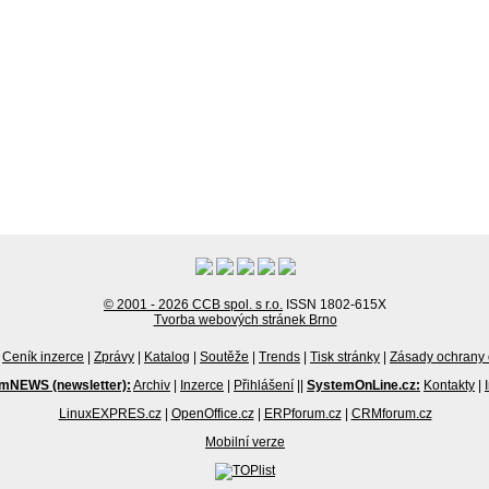
© 2001 - 2026 CCB spol. s r.o.
ISSN 1802-615X
Tvorba webových stránek Brno
Ceník inzerce
|
Zprávy
|
Katalog
|
Soutěže
|
Trends
|
Tisk stránky
|
Zásady ochrany 
mNEWS (newsletter):
Archiv
|
Inzerce
|
Přihlášení
||
SystemOnLine.cz:
Kontakty
|
LinuxEXPRES.cz
|
OpenOffice.cz
|
ERPforum.cz
|
CRMforum.cz
Mobilní verze