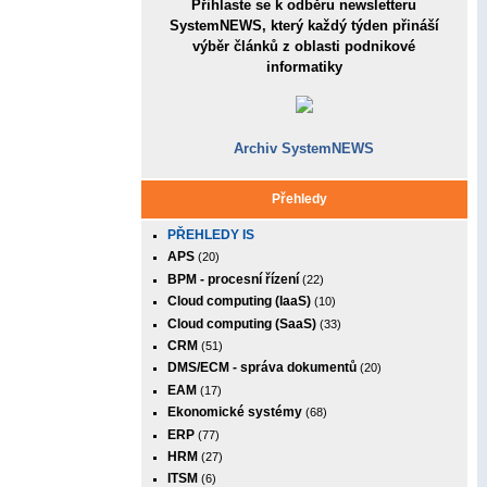
Přihlaste se k odběru newsletteru
SystemNEWS, který každý týden přináší
výběr článků z oblasti podnikové
informatiky
Archiv SystemNEWS
Přehledy
PŘEHLEDY IS
APS
(20)
BPM - procesní řízení
(22)
Cloud computing (IaaS)
(10)
Cloud computing (SaaS)
(33)
CRM
(51)
DMS/ECM - správa dokumentů
(20)
EAM
(17)
Ekonomické systémy
(68)
ERP
(77)
HRM
(27)
ITSM
(6)