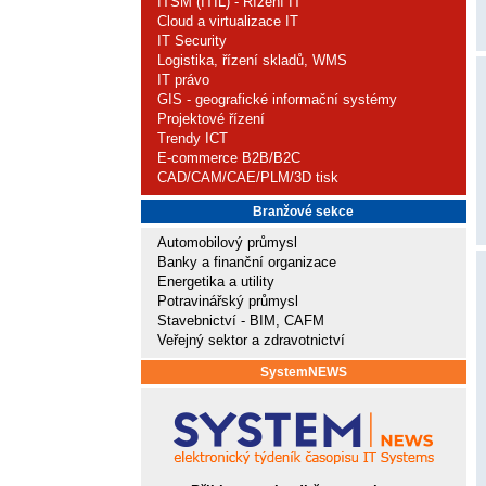
ITSM (ITIL) - Řízení IT
Cloud a virtualizace IT
IT Security
Logistika, řízení skladů, WMS
IT právo
GIS - geografické informační systémy
Projektové řízení
Trendy ICT
E-commerce B2B/B2C
CAD/CAM/CAE/PLM/3D tisk
Branžové sekce
Automobilový průmysl
Banky a finanční organizace
Energetika a utility
Potravinářský průmysl
Stavebnictví - BIM, CAFM
Veřejný sektor a zdravotnictví
SystemNEWS