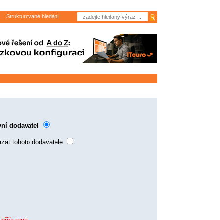
Strukturované hledání
vní dodavatel
zat tohoto dodavatele
 přiřazena.