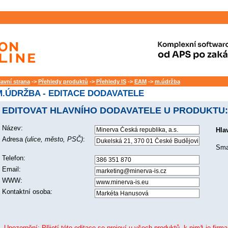
lavní strana
->
Přehledy produktů
->
Přehledy IS
->
EAM
->
m.údržba
M.ÚDRŽBA - EDITACE DODAVATELE
EDITOVAT HLAVNÍHO DODAVATELE U PRODUKTU:
Název:
Hla
Adresa
(ulice, město, PSČ)
:
Sma
Telefon:
Email:
WWW:
Kontaktní osoba:
Upozornění: Přijetí této editace se projeví u všech produktů, k nimž je firma