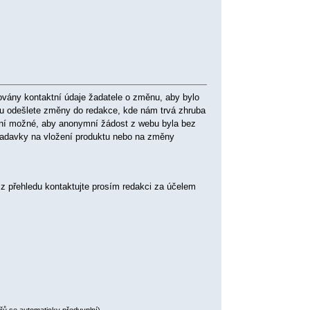
ovány kontaktní údaje žadatele o změnu, aby bylo
tu odešlete změny do redakce, kde nám trvá zhruba
ení možné, aby anonymní žádost z webu byla bez
ožadavky na vložení produktu nebo na změny
 z přehledu kontaktujte prosím redakci za účelem
ářů se automaticky předvyplní)