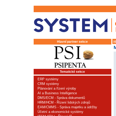
Hlavní partner sekce
H
Tematické sekce
ERP systémy
CRM systémy
Plánování a řízení výroby
AI a Business Intelligence
DMS/ECM - Správa dokumentů
HRM/HCM - Řízení lidských zdrojů
EAM/CMMS - Správa majetku a údržby
Účetní a ekonomické systémy