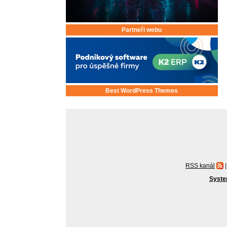
Partneři webu
Best WordPress Themes
RSS kanál
|
Syste