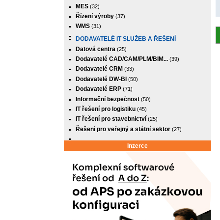
MES
(32)
Řízení výroby
(37)
WMS
(31)
DODAVATELÉ IT SLUŽEB A ŘEŠENÍ
Datová centra
(25)
Dodavatelé CAD/CAM/PLM/BIM...
(39)
Dodavatelé CRM
(33)
Dodavatelé DW-BI
(50)
Dodavatelé ERP
(71)
Informační bezpečnost
(50)
IT řešení pro logistiku
(45)
IT řešení pro stavebnictví
(25)
Řešení pro veřejný a státní sektor
(27)
Inzerce