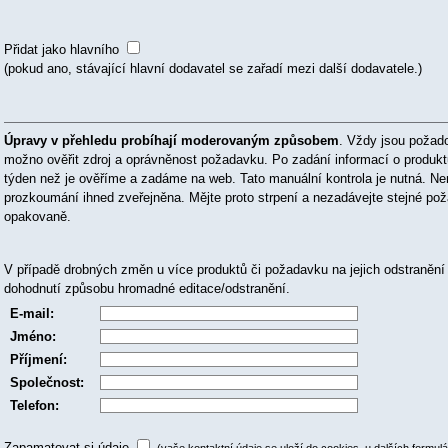
Přidat jako hlavního
(pokud ano, stávající hlavní dodavatel se zařadí mezi další dodavatele.)
Úpravy v přehledu probíhají moderovaným způsobem
. Vždy jsou požad
možno ověřit zdroj a oprávněnost požadavku. Po zadání informací o produk
týden než je ověříme a zadáme na web. Tato manuální kontrola je nutná. N
prozkoumání ihned zveřejněna. Mějte proto strpení a nezadávejte stejné p
opakovaně.
V případě drobných změn u více produktů či požadavku na jejich odstranění
dohodnutí způsobu hromadné editace/odstranění.
E-mail:
Jméno:
Příjmení:
Společnost:
Telefon:
Zapamatovat si údaje
(vaše kontaktní údaje se uloží do cookies, u dalších formul