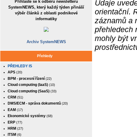
Údaje uvede
Přihlaste se k odběru newsletteru
SystemNEWS, který každý týden přináší
orientační.
výběr článků z oblasti podnikové
záznamů a ne
informatiky
přehledech 
mohly být v
Archiv SystemNEWS
prostřednic
Přehledy
PŘEHLEDY IS
APS
(20)
BPM - procesní řízení
(22)
Cloud computing (IaaS)
(10)
Cloud computing (SaaS)
(33)
CRM
(51)
DMS/ECM - správa dokumentů
(20)
EAM
(17)
Ekonomické systémy
(68)
ERP
(77)
HRM
(27)
ITSM
(6)