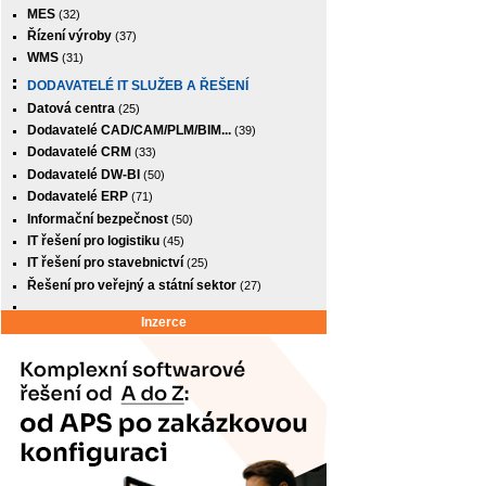
MES
(32)
Řízení výroby
(37)
WMS
(31)
DODAVATELÉ IT SLUŽEB A ŘEŠENÍ
Datová centra
(25)
Dodavatelé CAD/CAM/PLM/BIM...
(39)
Dodavatelé CRM
(33)
Dodavatelé DW-BI
(50)
Dodavatelé ERP
(71)
Informační bezpečnost
(50)
IT řešení pro logistiku
(45)
IT řešení pro stavebnictví
(25)
Řešení pro veřejný a státní sektor
(27)
Inzerce