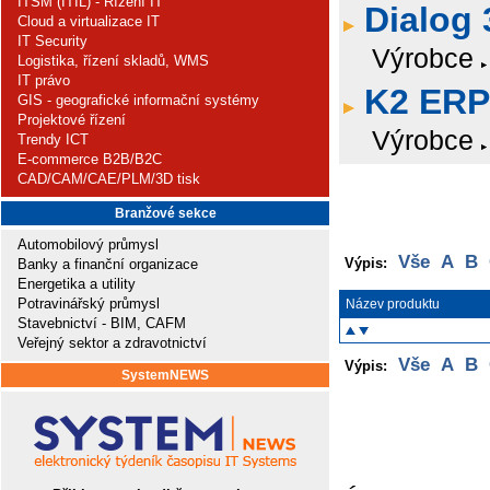
ITSM (ITIL) - Řízení IT
Dialog 
Cloud a virtualizace IT
IT Security
Výrobce
Logistika, řízení skladů, WMS
IT právo
K2 ERP
GIS - geografické informační systémy
Projektové řízení
Výrobce
Trendy ICT
E-commerce B2B/B2C
CAD/CAM/CAE/PLM/3D tisk
Branžové sekce
Automobilový průmysl
Vše
A
B
Výpis:
Banky a finanční organizace
Energetika a utility
Potravinářský průmysl
Název produktu
Stavebnictví - BIM, CAFM
Veřejný sektor a zdravotnictví
Vše
A
B
Výpis:
SystemNEWS