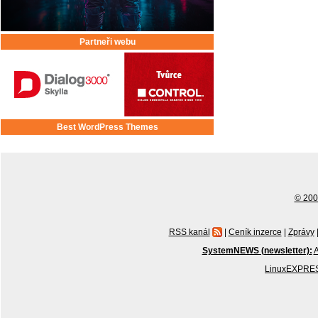
Partneři webu
Best WordPress Themes
© 2001
RSS kanál
|
Ceník inzerce
|
Zprávy
SystemNEWS (newsletter):
A
LinuxEXPRES