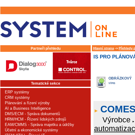
Partneři přehledu
Hlavní strana
->
Přehledy 
IS PRO PLÁNOVÁ
OBRÁZKOVÝ
Tematické sekce
VÝPIS
ERP systémy
CRM systémy
Plánování a řízení výroby
COME
AI a Business Intelligence
DMS/ECM - Správa dokumentů
Výrobce
HRM/HCM - Řízení lidských zdrojů
EAM/CMMS - Správa majetku a údržby
automatizace
Účetní a ekonomické systémy