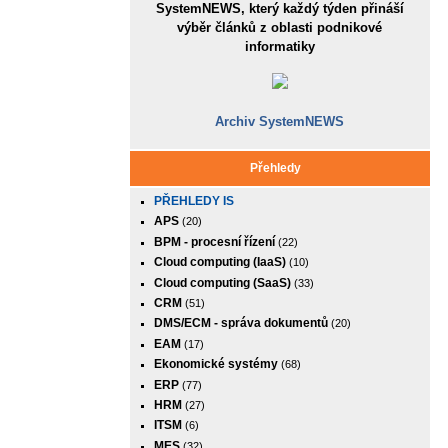
SystemNEWS, který každý týden přináší
výběr článků z oblasti podnikové
informatiky
Archiv SystemNEWS
Přehledy
PŘEHLEDY IS
APS
(20)
BPM - procesní řízení
(22)
Cloud computing (IaaS)
(10)
Cloud computing (SaaS)
(33)
CRM
(51)
DMS/ECM - správa dokumentů
(20)
EAM
(17)
Ekonomické systémy
(68)
ERP
(77)
HRM
(27)
ITSM
(6)
MES
(32)