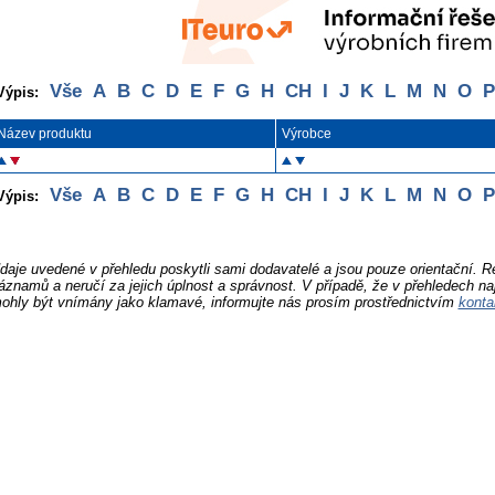
Vše
A
B
C
D
E
F
G
H
CH
I
J
K
L
M
N
O
P
Výpis:
Název produktu
Výrobce
Vše
A
B
C
D
E
F
G
H
CH
I
J
K
L
M
N
O
P
Výpis:
daje uvedené v přehledu poskytli sami dodavatelé a jsou pouze orientační. 
áznamů a neručí za jejich úplnost a správnost. V případě, že v přehledech na
ohly být vnímány jako klamavé, informujte nás prosím prostřednictvím
konta