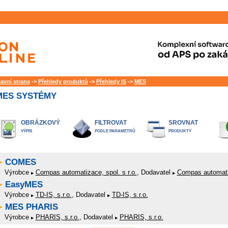
lavní strana
->
Přehledy produktů
->
Přehledy IS
->
MES
MES SYSTÉMY
OBRÁZKOVÝ
FILTROVAT
SROVNAT
VÝPIS
PODLE PARAMETRŮ
PRODUKTY
COMES
Výrobce
Compas automatizace, spol. s r.o.
, Dodavatel
Compas automatiz
EasyMES
Výrobce
TD-IS, s.r.o.
, Dodavatel
TD-IS, s.r.o.
MES PHARIS
Výrobce
PHARIS, s.r.o.
, Dodavatel
PHARIS, s.r.o.