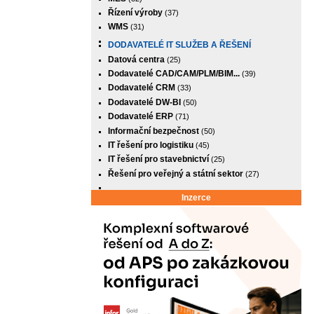
Řízení výroby
(37)
WMS
(31)
DODAVATELÉ IT SLUŽEB A ŘEŠENÍ
Datová centra
(25)
Dodavatelé CAD/CAM/PLM/BIM...
(39)
Dodavatelé CRM
(33)
Dodavatelé DW-BI
(50)
Dodavatelé ERP
(71)
Informační bezpečnost
(50)
IT řešení pro logistiku
(45)
IT řešení pro stavebnictví
(25)
Řešení pro veřejný a státní sektor
(27)
Inzerce