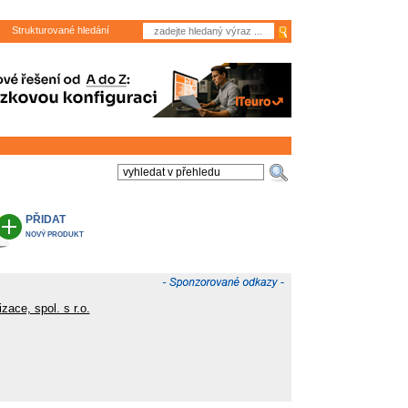
Strukturované hledání
PŘIDAT
NOVÝ PRODUKT
ace, spol. s r.o.