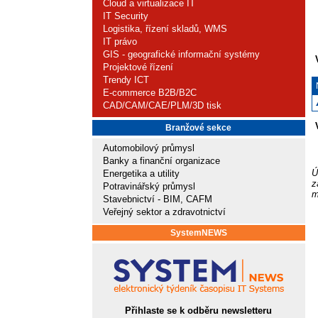
Cloud a virtualizace IT
IT Security
Logistika, řízení skladů, WMS
IT právo
GIS - geografické informační systémy
Projektové řízení
Trendy ICT
E-commerce B2B/B2C
CAD/CAM/CAE/PLM/3D tisk
Branžové sekce
Automobilový průmysl
Banky a finanční organizace
Ú
Energetika a utility
z
Potravinářský průmysl
m
Stavebnictví - BIM, CAFM
Veřejný sektor a zdravotnictví
SystemNEWS
Přihlaste se k odběru newsletteru