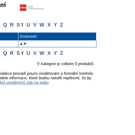
Q
R
S
U
V
W
X
Y
Z
T
Dodavatel
Q
R
S
U
V
W
X
Y
Z
T
V kategorii je celkem 0 produktů
Redakce provádí pouze moderování a formální kontrolu
jdete informace, které budou natolik nepřesné, že by
ktů uvedených zde na webu
.