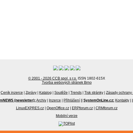
© 2001 - 2026 CCB spol. s r.o.
ISSN 1802-615X
Tvorba webových stránek Brno
Ceník inzerce
|
Zprávy
|
Katalog
|
Soutěže
|
Trends
|
Tisk stránky
|
Zásady ochrany 
mNEWS (newsletter):
Archiv
|
Inzerce
|
Přihlášení
||
SystemOnLine.cz:
Kontakty
|
LinuxEXPRES.cz
|
OpenOffice.cz
|
ERPforum.cz
|
CRMforum.cz
Mobilní verze