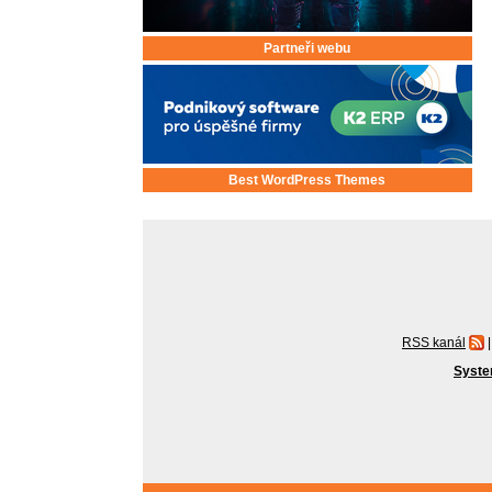
Partneři webu
Best WordPress Themes
RSS kanál
|
Syste