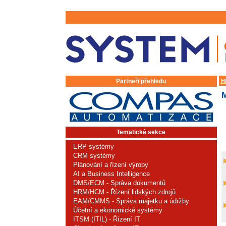
Partneři přehledu
H
Tematické sekce
ERP systémy
CRM systémy
Plánování a řízení výroby
AI a Business Intelligence
DMS/ECM - Správa dokumentů
HRM/HCM - Řízení lidských zdrojů
EAM/CMMS - Správa majetku a údržby
Účetní a ekonomické systémy
ITSM (ITIL) - Řízení IT