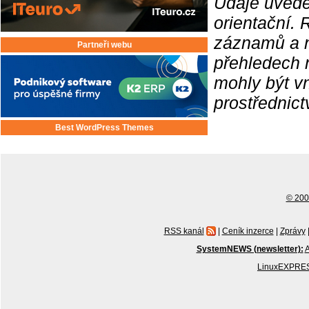
Údaje uvede
orientační.
záznamů a ne
Partneři webu
přehledech 
mohly být v
prostřednic
Best WordPress Themes
© 2001
RSS kanál
|
Ceník inzerce
|
Zprávy
SystemNEWS (newsletter):
A
LinuxEXPRES