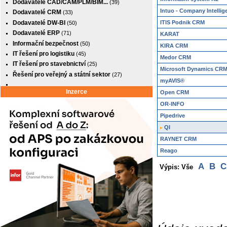
Dodavatelé CAD/CAM/PLM/BIM...
(39)
Intuo - Company Intellig
Dodavatelé CRM
(33)
Dodavatelé DW-BI
ITIS Podnik CRM
(50)
Dodavatelé ERP
(71)
KARAT
Informační bezpečnost
(50)
KIRA CRM
IT řešení pro logistiku
(45)
Medor CRM
IT řešení pro stavebnictví
(25)
Microsoft Dynamics CR
Řešení pro veřejný a státní sektor
(27)
myAVIS®
Inzerce
Open CRM
OR-INFO
Pipedrive
QI
RAYNET CRM
Reago
A
B
C
Výpis: Vše