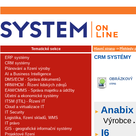
Tematické sekce
Hlavní strana
->
Přehledy 
CRM SYSTÉMY
ERP systémy
CRM systémy
Plánování a řízení výroby
AI a Business Intelligence
OBRÁZKOVÝ
DMS/ECM - Správa dokumentů
HRM/HCM - Řízení lidských zdrojů
VÝPIS
EAM/CMMS - Správa majetku a údržby
Účetní a ekonomické systémy
ITSM (ITIL) - Řízení IT
Cloud a virtualizace IT
Anabix
IT Security
Logistika, řízení skladů, WMS
Výrobce
IT právo
GIS - geografické informační systémy
I6
Projektové řízení