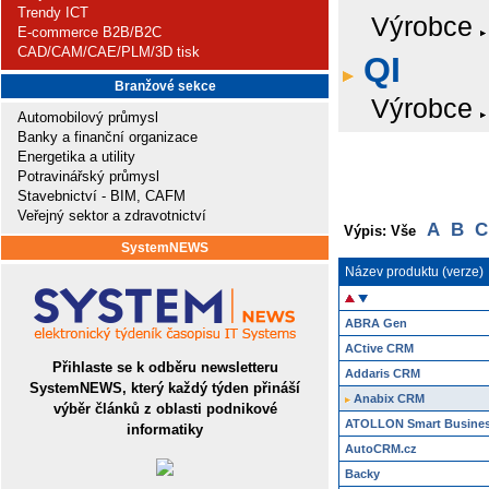
Trendy ICT
Výrobce
E-commerce B2B/B2C
CAD/CAM/CAE/PLM/3D tisk
QI
Branžové sekce
Výrobce
Automobilový průmysl
Banky a finanční organizace
Energetika a utility
Potravinářský průmysl
Stavebnictví - BIM, CAFM
Veřejný sektor a zdravotnictví
A
B
C
Výpis: Vše
SystemNEWS
Název produktu (verze)
ABRA Gen
ACtive CRM
Přihlaste se k odběru newsletteru
Addaris CRM
SystemNEWS, který každý týden přináší
Anabix CRM
výběr článků z oblasti podnikové
ATOLLON Smart Busines
informatiky
AutoCRM.cz
Backy