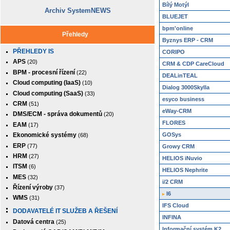
Bílý Motýl
Archiv SystemNEWS
BLUEJET
bpm'online
Přehledy
Byznys ERP - CRM
PŘEHLEDY IS
CORIPO
APS
(20)
CRM & CDP CareCloud
BPM - procesní řízení
(22)
DEALinTEAL
Cloud computing (IaaS)
(10)
Dialog 3000Skylla
Cloud computing (SaaS)
(33)
esyco business
CRM
(51)
eWay-CRM
DMS/ECM - správa dokumentů
(20)
FLORES
EAM
(17)
GOSys
Ekonomické systémy
(68)
ERP
(77)
Growy CRM
HRM
(27)
HELIOS iNuvio
ITSM
(6)
HELIOS Nephrite
MES
(32)
i/2 CRM
Řízení výroby
(37)
I6
WMS
(31)
IFS Cloud
DODAVATELÉ IT SLUŽEB A ŘEŠENÍ
INFINA
Datová centra
(25)
Informační systém K2