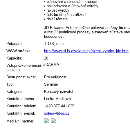
• plánování a sledování kapacit
• nákladovost a účtování výroby
• jakost výroby
• údržbu strojů a zařízení
• další témata
JD Edwards EnterpriseOne pokrývá potřeby firem vš
a rozvíjí podnikové procesy a zároveň zůstává ot
budoucnosti
Pořadatel:
TD-IS, s.r.o.
WWW stránka:
http://www.td-is.cz/aktuality/rizeni_vyroby_jde.htm
Kapacita:
20
ZDARMA
Vstupné/konferenční
poplatek:
Dostupnost akce:
Pro veřejnost
Typ:
Seminář
Kategorie:
Koncový uživatel
Kontaktní jméno:
Lenka Medková
Kontaktní telefon:
+420 377 441 025
Kontaktní e-mail:
sales@td-is.cz
Mediální partner: