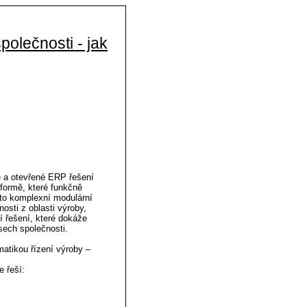
olečnosti - jak
é a otevřené ERP řešení
formě, které funkčně
to komplexní modulární
osti z oblasti výroby,
ní řešení, které dokáže
ech společnosti.
atikou řízení výroby –
 řeší: