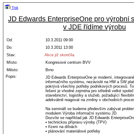
Tisk
JD Edwards EnterpriseOne pro výrobní sp
v JDE řídíme výrobu
Od:
10.3.2011 09:00
Do:
10.3.2011 13:00
Stav:
Akce již skončila.
Místo:
Kongresové centrum BVV
Město:
Brno
Popis:
JD Edwards EnterpriseOne je moderní, integrovan
informačního systému, nezávislé na HW a SW plat
pokrývá všechny potřeby podnikových procesů. To
řešení je vhodné zejména pro středně velké společn
stavebnictví, logistiky a služeb, požadující flexibil
adekvátně reagovat na změny v obchodních proces
Na semináři se budeme především zabývat problem
modulem Výroba informační systému JD.
Dozvíte se například jak JD Edwards EnterpriseOne
• technickou přípravu výroby (TPV)
• řízení na dílnách
• plánování materiálové potřeby