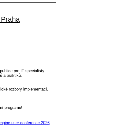
 Praha
blice pro IT specialisty
ů a praktiků.
tické rozbory implementací,
ení programu!
ngine-user-conference-2026