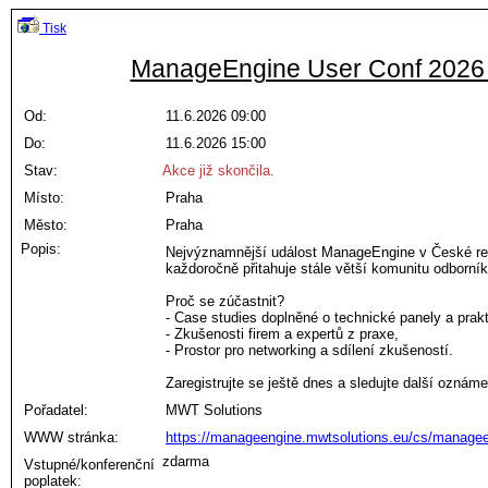
Tisk
ManageEngine User Conf 2026
Od:
11.6.2026 09:00
Do:
11.6.2026 15:00
Stav:
Akce již skončila.
Místo:
Praha
Město:
Praha
Popis:
Nejvýznamnější událost ManageEngine v České repu
každoročně přitahuje stále větší komunitu odborník
Proč se zúčastnit?
- Case studies doplněné o technické panely a prak
- Zkušenosti firem a expertů z praxe,
- Prostor pro networking a sdílení zkušeností.
Zaregistrujte se ještě dnes a sledujte další oznám
Pořadatel:
MWT Solutions
WWW stránka:
https://manageengine.mwtsolutions.eu/cs/managee
zdarma
Vstupné/konferenční
poplatek: