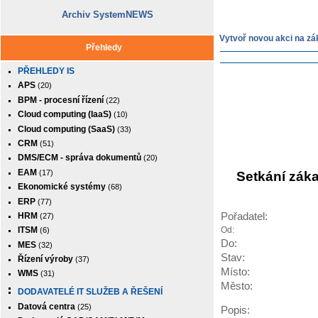
Archiv SystemNEWS
Vytvoř novou akci na zá
Přehledy
PŘEHLEDY IS
APS
(20)
BPM - procesní řízení
(22)
Cloud computing (IaaS)
(10)
Cloud computing (SaaS)
(33)
CRM
(51)
DMS/ECM - správa dokumentů
(20)
EAM
(17)
Setkání zák
Ekonomické systémy
(68)
ERP
(77)
HRM
Pořadatel:
(27)
Od:
ITSM
(6)
Do:
MES
(32)
Stav:
Řízení výroby
(37)
Místo:
WMS
(31)
Město:
DODAVATELÉ IT SLUŽEB A ŘEŠENÍ
Datová centra
(25)
Popis: