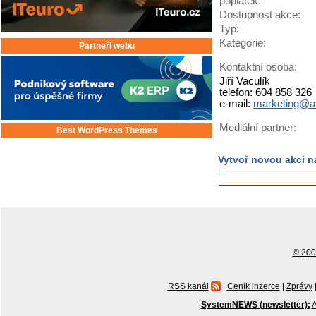
poplatek:
Dostupnost akce:
Typ:
Kategorie:
Partneři webu
Kontaktní osoba:
Jiří Vaculík
telefon: 604 858 326
e-mail:
marketing@a
Mediální partner:
Best WordPress Themes
Vytvoř novou akci n
© 2001
RSS kanál
|
Ceník inzerce
|
Zprávy
SystemNEWS (newsletter):
A