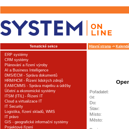
Tematické sekce
Hlavní strana
->
Kalendá
ERP systémy
CRM systémy
Plánování a řízení výroby
AI a Business Intelligence
DMS/ECM - Správa dokumentů
HRM/HCM - Řízení lidských zdrojů
Open
EAM/CMMS - Správa majetku a údržby
Účetní a ekonomické systémy
Pořadatel:
ITSM (ITIL) - Řízení IT
Od:
Cloud a virtualizace IT
Do:
IT Security
Stav:
Logistika, řízení skladů, WMS
Místo:
IT právo
Město:
GIS - geografické informační systémy
Projektové řízení