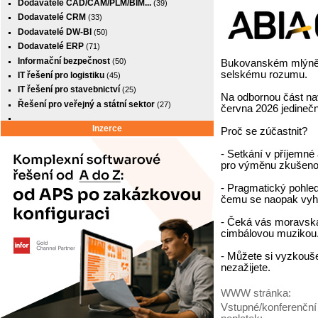
Dodavatelé CAD/CAM/PLM/BIM...
(39)
Dodavatelé CRM
(33)
Dodavatelé DW-BI
(50)
Dodavatelé ERP
(71)
Informační bezpečnost
(50)
Bukovanském mlýně 
selskému rozumu.
IT řešení pro logistiku
(45)
IT řešení pro stavebnictví
(25)
Na odbornou část na
Řešení pro veřejný a státní sektor
(27)
června 2026 jedineč
Inzerce
Proč se zúčastnit?
- Setkání v příjemné 
pro výměnu zkušenost
- Pragmatický pohled
čemu se naopak vyh
- Čeká vás moravská
cimbálovou muzikou
- Můžete si vyzkouše
nezažijete.
WWW stránka:
Vstupné/konferenční