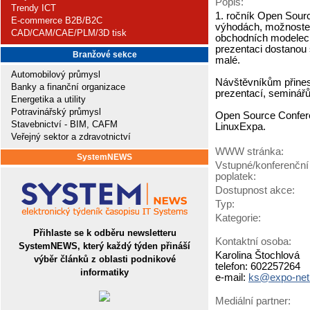
Popis:
Trendy ICT
1. ročník Open Sourc
E-commerce B2B/B2C
výhodách, možnostech
CAD/CAM/CAE/PLM/3D tisk
obchodních modelech
prezentaci dostanou 
Branžové sekce
malé.
Automobilový průmysl
Návštěvníkům přine
Banky a finanční organizace
prezentací, seminář
Energetika a utility
Potravinářský průmysl
Open Source Confere
Stavebnictví - BIM, CAFM
LinuxExpa.
Veřejný sektor a zdravotnictví
WWW stránka:
SystemNEWS
Vstupné/konferenční
poplatek:
Dostupnost akce:
Typ:
Kategorie:
Přihlaste se k odběru newsletteru
Kontaktní osoba:
SystemNEWS, který každý týden přináší
Karolina Štochlová
výběr článků z oblasti podnikové
telefon: 602257264
informatiky
e-mail:
ks@expo-net
Mediální partner: