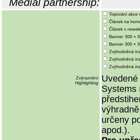
Medial partnership:
Topování akce 
Článek na home
Článek v newsle
Banner 300 × 3
Banner 300 × 3
Zvýhodněná inz
Zvýhodněná inz
Zvýhodněná inz
Uvedené 
Zvýraznění:
Highlighting:
Systems 
předstih
výhradně
určeny po
apod.).