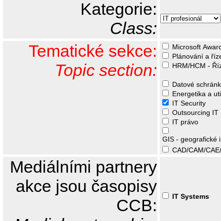
Kategorie:
Class:
Tematické sekce:
Microsoft Awar
Plánování a říz
Topic section:
HRM/HCM - Říze
Datové schránk
Energetika a util
IT Security
Outsourcing IT
IT právo
GIS - geografické 
CAD/CAM/CAE/
Mediálními partnery
akce jsou časopisy
IT Systems
CCB: