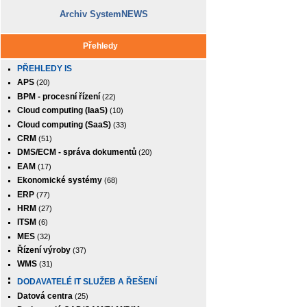
Archiv SystemNEWS
Přehledy
PŘEHLEDY IS
APS
(20)
BPM - procesní řízení
(22)
Cloud computing (IaaS)
(10)
Cloud computing (SaaS)
(33)
CRM
(51)
DMS/ECM - správa dokumentů
(20)
EAM
(17)
Ekonomické systémy
(68)
ERP
(77)
HRM
(27)
ITSM
(6)
MES
(32)
Řízení výroby
(37)
WMS
(31)
DODAVATELÉ IT SLUŽEB A ŘEŠENÍ
Datová centra
(25)