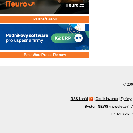
Partneři webu
Best WordPress Themes
© 2001
RSS kanál
|
Ceník inzerce
|
Zprávy
SystemNEWS (newsletter):
A
LinuxEXPRES