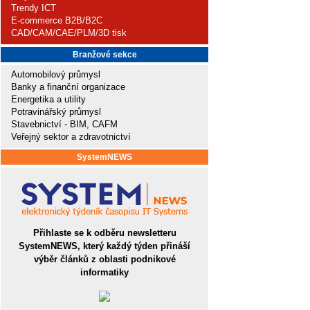
Trendy ICT
E-commerce B2B/B2C
CAD/CAM/CAE/PLM/3D tisk
Branžové sekce
Automobilový průmysl
Banky a finanční organizace
Energetika a utility
Potravinářský průmysl
Stavebnictví - BIM, CAFM
Veřejný sektor a zdravotnictví
SystemNEWS
Přihlaste se k odběru newsletteru
SystemNEWS, který každý týden přináší
výběr článků z oblasti podnikové
informatiky