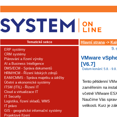
Tematické sekce
Hlavní strana
->
Kal
9. 
ERP systémy
CRM systémy
VMware vSpher
Plánování a řízení výroby
[V6.7]
AI a Business Intelligence
DMS/ECM - Správa dokumentů
Datum konání: 5.8. - 9.8.
HRM/HCM - Řízení lidských zdrojů
EAM/CMMS - Správa majetku a údržby
Tento pětidenní VMwa
Účetní a ekonomické systémy
ITSM (ITIL) - Řízení IT
zaměřením na instal
Cloud a virtualizace IT
včetně VMware ESX
IT Security
Naučíme Vás spravov
Logistika, řízení skladů, WMS
velikosti. Kurz je z
IT právo
GIS - geografické informační systémy
Projektové řízení