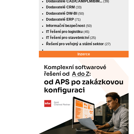
Dodavatelé CAD/CAM/PLM/BIM...
(39)
Dodavatelé CRM
(33)
Dodavatelé DW-BI
(50)
Dodavatelé ERP
(71)
Informační bezpečnost
(50)
IT řešení pro logistiku
(45)
IT řešení pro stavebnictví
(25)
Řešení pro veřejný a státní sektor
(27)
Inzerce