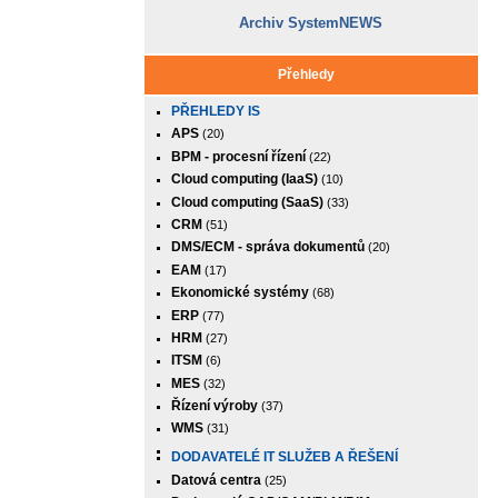
Archiv SystemNEWS
Přehledy
PŘEHLEDY IS
APS
(20)
BPM - procesní řízení
(22)
Cloud computing (IaaS)
(10)
Cloud computing (SaaS)
(33)
CRM
(51)
DMS/ECM - správa dokumentů
(20)
EAM
(17)
Ekonomické systémy
(68)
ERP
(77)
HRM
(27)
ITSM
(6)
MES
(32)
Řízení výroby
(37)
WMS
(31)
DODAVATELÉ IT SLUŽEB A ŘEŠENÍ
Datová centra
(25)