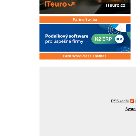
Partneři webu
Best WordPress Themes
RSS kanál
|
Syste