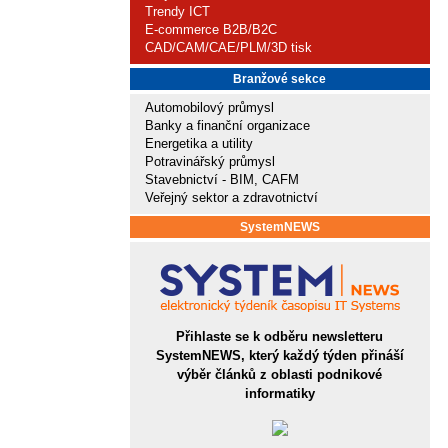
Trendy ICT
E-commerce B2B/B2C
CAD/CAM/CAE/PLM/3D tisk
Branžové sekce
Automobilový průmysl
Banky a finanční organizace
Energetika a utility
Potravinářský průmysl
Stavebnictví - BIM, CAFM
Veřejný sektor a zdravotnictví
SystemNEWS
Přihlaste se k odběru newsletteru
SystemNEWS, který každý týden přináší
výběr článků z oblasti podnikové
informatiky