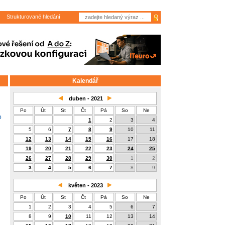
Strukturované hledání
Kalendář
duben - 2021
Po
Út
St
Čt
Pá
So
Ne
o
1
2
3
4
5
6
7
8
9
10
11
12
13
14
15
16
17
18
19
20
21
22
23
24
25
26
27
28
29
30
1
2
3
4
5
6
7
8
9
květen - 2023
Po
Út
St
Čt
Pá
So
Ne
1
2
3
4
5
6
7
8
9
10
11
12
13
14