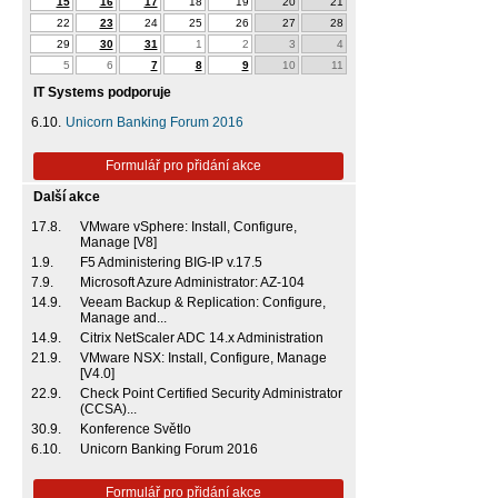
15
16
17
18
19
20
21
22
23
24
25
26
27
28
29
30
31
1
2
3
4
5
6
7
8
9
10
11
IT Systems podporuje
6.10.
Unicorn Banking Forum 2016
Formulář pro přidání akce
Další akce
17.8.
VMware vSphere: Install, Configure,
Manage [V8]
1.9.
F5 Administering BIG-IP v.17.5
7.9.
Microsoft Azure Administrator: AZ-104
14.9.
Veeam Backup & Replication: Configure,
Manage and...
14.9.
Citrix NetScaler ADC 14.x Administration
21.9.
VMware NSX: Install, Configure, Manage
[V4.0]
22.9.
Check Point Certified Security Administrator
(CCSA)...
30.9.
Konference Světlo
6.10.
Unicorn Banking Forum 2016
Formulář pro přidání akce