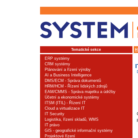
Tematické sekce
H
ERP systémy
CRM systémy
Plánování a řízení výroby
AI a Business Intelligence
DMS/ECM - Správa dokumentů
HRM/HCM - Řízení lidských zdrojů
EAM/CMMS - Správa majetku a údržby
Účetní a ekonomické systémy
ITSM (ITIL) - Řízení IT
Cloud a virtualizace IT
IT Security
Logistika, řízení skladů, WMS
IT právo
GIS - geografické informační systémy
Projektové řízení