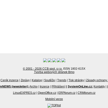
© 2001 - 2026 CCB spol. s r.o.
ISSN 1802-615X
Tvorba webových stránek Brno
Ceník inzerce
|
Zprávy
|
Katalog
|
Soutěže
|
Trends
|
Tisk stránky
|
Zásady ochrany 
mNEWS (newsletter):
Archiv
|
Inzerce
|
Přihlášení
||
SystemOnLine.cz:
Kontakty
|
LinuxEXPRES.cz
|
OpenOffice.cz
|
ERPforum.cz
|
CRMforum.cz
Mobilní verze