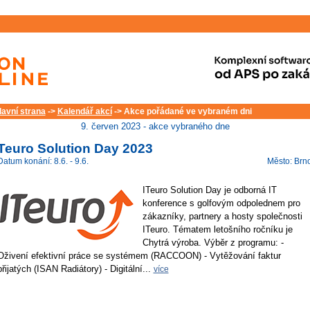
lavní strana
->
Kalendář akcí
-> Akce pořádané ve vybraném dni
9. červen 2023 - akce vybraného dne
ITeuro Solution Day 2023
Datum konání: 8.6. - 9.6.
Město: Brn
ITeuro Solution Day je odborná IT
konference s golfovým odpolednem pro
zákazníky, partnery a hosty společnosti
ITeuro. Tématem letošního ročníku je
Chytrá výroba. Výběr z programu: -
Oživení efektivní práce se systémem (RACCOON) - Vytěžování faktur
přijatých (ISAN Radiátory) - Digitální...
více