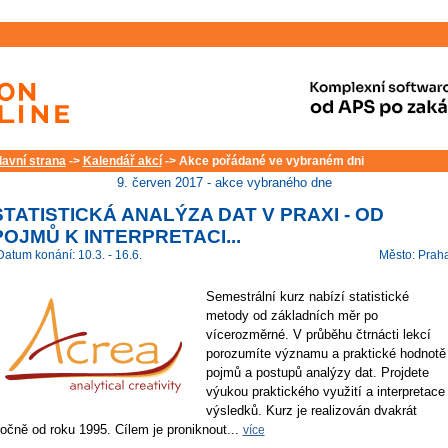
lavní strana
->
Kalendář akcí
-> Akce pořádané ve vybraném dni
9. červen 2017 - akce vybraného dne
STATISTICKÁ ANALÝZA DAT V PRAXI - OD
POJMŮ K INTERPRETACI...
Datum konání: 10.3. - 16.6.
Město: Prah
Semestrální kurz nabízí statistické
metody od základních měr po
vícerozměrné. V průběhu čtrnácti lekcí
porozumíte významu a praktické hodnotě
pojmů a postupů analýzy dat. Projdete
výukou praktického využití a interpretace
výsledků. Kurz je realizován dvakrát
ročně od roku 1995. Cílem je proniknout...
více