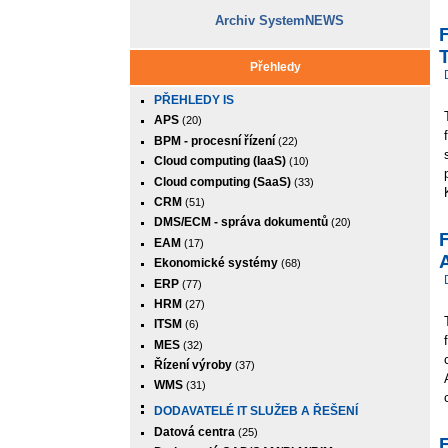
Archiv SystemNEWS
T
Přehledy
PŘEHLEDY IS
APS
(20)
BPM - procesní řízení
(22)
Cloud computing (IaaS)
(10)
Cloud computing (SaaS)
(33)
CRM
(51)
DMS/ECM - správa dokumentů
(20)
EAM
(17)
A
Ekonomické systémy
(68)
ERP
(77)
HRM
(27)
ITSM
(6)
MES
(32)
Řízení výroby
(37)
WMS
(31)
DODAVATELÉ IT SLUŽEB A ŘEŠENÍ
Datová centra
(25)