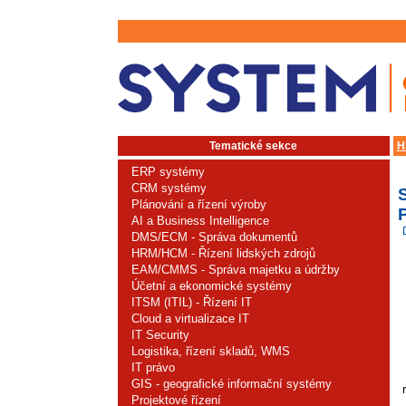
Tematické sekce
H
ERP systémy
CRM systémy
Plánování a řízení výroby
AI a Business Intelligence
DMS/ECM - Správa dokumentů
HRM/HCM - Řízení lidských zdrojů
EAM/CMMS - Správa majetku a údržby
Účetní a ekonomické systémy
ITSM (ITIL) - Řízení IT
Cloud a virtualizace IT
IT Security
Logistika, řízení skladů, WMS
IT právo
GIS - geografické informační systémy
Projektové řízení