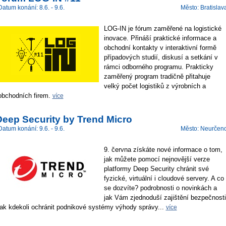
Datum konání: 8.6. - 9.6.
Město: Bratislav
LOG-IN je fórum zaměřené na logistické
inovace. Přináší praktické informace a
obchodní kontakty v interaktivní formě
případových studií, diskusí a setkání v
rámci odborného programu. Prakticky
zaměřený program tradičně přitahuje
velký počet logistiků z výrobních a
obchodních firem.
více
Deep Security by Trend Micro
Datum konání: 9.6. - 9.6.
Město: Neurčen
9. června získáte nové informace o tom,
jak můžete pomocí nejnovější verze
platformy Deep Security chránit své
fyzické, virtuální i cloudové servery. A co
se dozvíte? podrobnosti o novinkách a
jak Vám zjednoduší zajištění bezpečnosti
jak kdekoli ochránit podnikové systémy výhody správy...
více