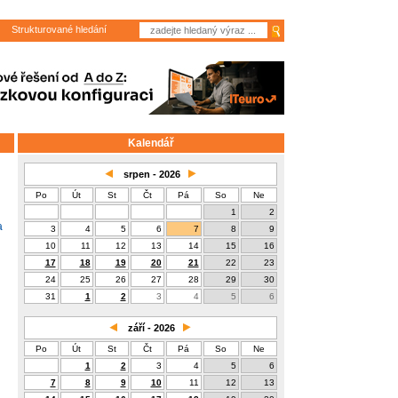
Strukturované hledání
Kalendář
srpen - 2026
Po
Út
St
Čt
Pá
So
Ne
1
2
a
3
4
5
6
7
8
9
10
11
12
13
14
15
16
17
18
19
20
21
22
23
24
25
26
27
28
29
30
31
1
2
3
4
5
6
září - 2026
Po
Út
St
Čt
Pá
So
Ne
1
2
3
4
5
6
7
8
9
10
11
12
13