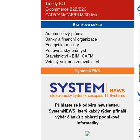
Trendy ICT
E-commerce B2B/B2C
CAD/CAM/CAE/PLM/3D tisk
Branžové sekce
Automobilový průmysl
Banky a finanční organizace
Energetika a utility
Potravinářský průmysl
Stavebnictví - BIM, CAFM
Veřejný sektor a zdravotnictví
SystemNEWS
V
Přihlaste se k odběru newsletteru
SystemNEWS, který každý týden přináší
výběr článků z oblasti podnikové
informatiky