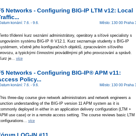
F5 Networks - Configuring BIG-IP LTM v12: Local
raffic...
Datum konání: 7.6. - 9.6.
Město: 130 00 Praha 
Tento třídenní kurz seznámí administrátory, operátory a síťové specialisty s
fungováním systému BIG-IP ® V12.1. Kurz seznamuje studenty s BIG-IP
systémem, včetně jeho konfiguračních objektů, zpracováním síťového
provozu, a typickými činnostmi prováděnými při jeho provozování a správě.
Kurz je...
více
F5 Networks - Configuring BIG-IP® APM v11:
ccess Policy...
Datum konání: 7.6. - 9.6.
Město: 130 00 Praha 
This three-day course give network administrators and network engineers a
function understanding of the BIG-IP version 11 APM system as it is
commonly deployed in either in an application delivery configuration (LTM +
APM use case) or in a remote access setting. The course reviews basic LTM
configurations...
více
Fórum LOG-IN #11