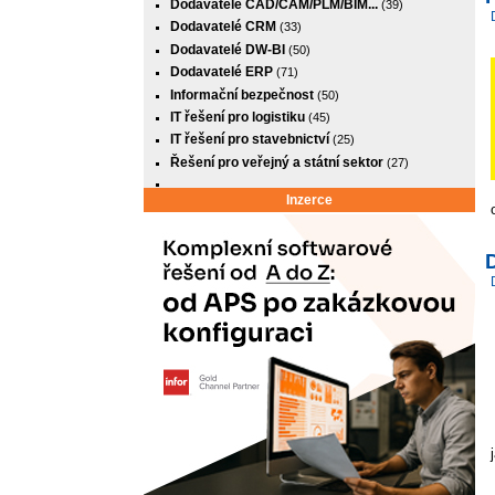
Dodavatelé CAD/CAM/PLM/BIM...
(39)
Dodavatelé CRM
(33)
Dodavatelé DW-BI
(50)
Dodavatelé ERP
(71)
Informační bezpečnost
(50)
IT řešení pro logistiku
(45)
IT řešení pro stavebnictví
(25)
Řešení pro veřejný a státní sektor
(27)
Inzerce