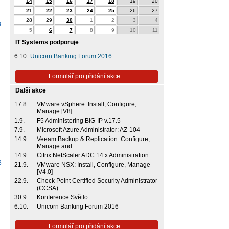
14
15
16
17
18
19
20
21
22
23
24
25
26
27
28
29
30
1
2
3
4
a
5
6
7
8
9
10
11
IT Systems podporuje
6.10.
Unicorn Banking Forum 2016
Formulář pro přidání akce
Další akce
.
17.8.
VMware vSphere: Install, Configure,
Manage [V8]
1.9.
F5 Administering BIG-IP v.17.5
7.9.
Microsoft Azure Administrator: AZ-104
14.9.
Veeam Backup & Replication: Configure,
Manage and...
14.9.
Citrix NetScaler ADC 14.x Administration
3
21.9.
VMware NSX: Install, Configure, Manage
[V4.0]
22.9.
Check Point Certified Security Administrator
(CCSA)...
30.9.
Konference Světlo
6.10.
Unicorn Banking Forum 2016
Formulář pro přidání akce