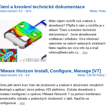
Čtení a kreslení technické dokumentace
Datum konání: 9.5. - 30.6.
Město: Prah
Máte zájem rozšířit své znalosti a
dovednosti? Přijďte k nám a rozšiřte je v
oblasti "Čtení a kreslení technické
dokumentace". Jsme akreditované
vzdělávací středisko. Více informací
naleznete na našich webových stránkách
Nebo napište pro více info na e-mail:
rohlova@beko-plm.cz...
více
Mware Horizon Install, Configure, Manage [V7]
Datum konání: 5.6. - 9.6.
Město: 130 00 Praha 
Tento pěti denní kurz Vám dá zkušenosti a znalosti k doručování virtuálních
desktopů a aplikací skrze jedinou VDI platformu. Získáte dovednosti s
instalací konfigurací a správou VMware Horizon® 7 za pomoci kombinace
teoretického výkladu s praktických zkušeností z labů. Naučíte se
konfigurovat...
více