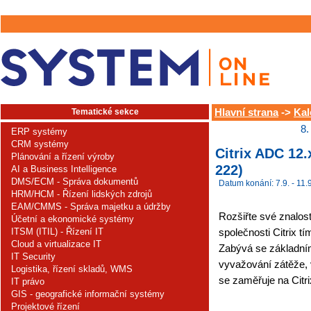
Tematické sekce
Hlavní strana
->
Kal
8.
ERP systémy
CRM systémy
Citrix ADC 12
Plánování a řízení výroby
222)
AI a Business Intelligence
DMS/ECM - Správa dokumentů
Datum konání: 7.9. - 11.9
HRM/HCM - Řízení lidských zdrojů
EAM/CMMS - Správa majetku a údržby
Rozšiřte své znalost
Účetní a ekonomické systémy
ITSM (ITIL) - Řízení IT
společnosti Citrix tí
Cloud a virtualizace IT
Zabývá se základní
IT Security
vyvažování zátěže, 
Logistika, řízení skladů, WMS
se zaměřuje na Citr
IT právo
GIS - geografické informační systémy
Projektové řízení