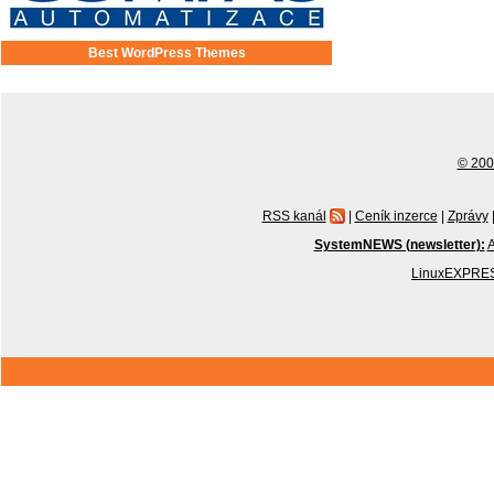
Best WordPress Themes
© 2001
RSS kanál
|
Ceník inzerce
|
Zprávy
SystemNEWS (newsletter):
A
LinuxEXPRES