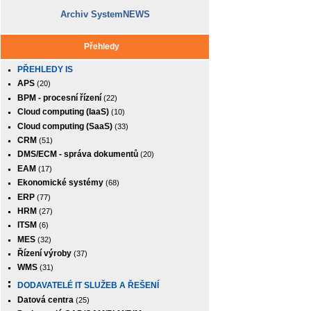
Archiv SystemNEWS
Přehledy
PŘEHLEDY IS
APS
(20)
BPM - procesní řízení
(22)
Cloud computing (IaaS)
(10)
Cloud computing (SaaS)
(33)
CRM
(51)
DMS/ECM - správa dokumentů
(20)
EAM
(17)
Ekonomické systémy
(68)
ERP
(77)
HRM
(27)
ITSM
(6)
MES
(32)
Řízení výroby
(37)
WMS
(31)
DODAVATELÉ IT SLUŽEB A ŘEŠENÍ
Datová centra
(25)