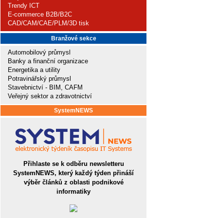
Trendy ICT
E-commerce B2B/B2C
CAD/CAM/CAE/PLM/3D tisk
Branžové sekce
Automobilový průmysl
Banky a finanční organizace
Energetika a utility
Potravinářský průmysl
Stavebnictví - BIM, CAFM
Veřejný sektor a zdravotnictví
SystemNEWS
Přihlaste se k odběru newsletteru
SystemNEWS, který každý týden přináší
výběr článků z oblasti podnikové
informatiky