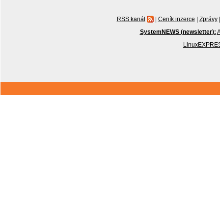
RSS kanál
|
Ceník inzerce
|
Zprávy
SystemNEWS (newsletter):
A
LinuxEXPRES