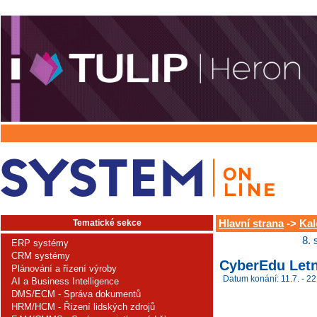
Tematické sekce
Hlavní strana
->
Kal
8. 
ERP systémy
CRM systémy
CyberEdu Letn
Plánování a řízení výroby
Datum konání: 11.7. - 22
AI a Business Intelligence
DMS/ECM - Správa dokumentů
HRM/HCM - Řízení lidských zdrojů