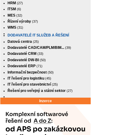
HRM
(27)
ITSM
(6)
MES
(32)
Řízení výroby
(37)
WMS
(31)
DODAVATELÉ IT SLUŽEB A ŘEŠENÍ
Datová centra
(25)
Dodavatelé CAD/CAM/PLM/BIM...
(39)
Dodavatelé CRM
(33)
Dodavatelé DW-BI
(50)
Dodavatelé ERP
(71)
Informační bezpečnost
(50)
IT řešení pro logistiku
(45)
IT řešení pro stavebnictví
(25)
Řešení pro veřejný a státní sektor
(27)
Inzerce