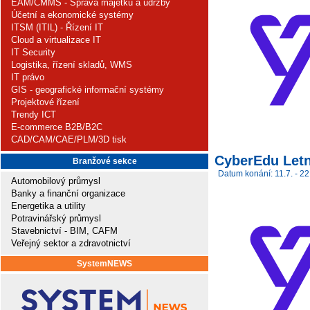
EAM/CMMS - Správa majetku a údržby
Účetní a ekonomické systémy
ITSM (ITIL) - Řízení IT
Cloud a virtualizace IT
IT Security
Logistika, řízení skladů, WMS
IT právo
GIS - geografické informační systémy
Projektové řízení
Trendy ICT
E-commerce B2B/B2C
CAD/CAM/CAE/PLM/3D tisk
CyberEdu Letn
Branžové sekce
Datum konání: 11.7. - 22
Automobilový průmysl
Banky a finanční organizace
Energetika a utility
Potravinářský průmysl
Stavebnictví - BIM, CAFM
Veřejný sektor a zdravotnictví
SystemNEWS