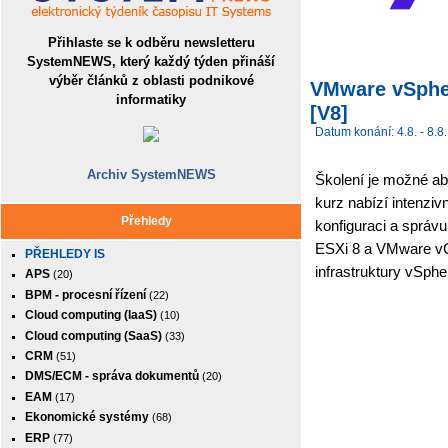
Přihlaste se k odběru newsletteru
SystemNEWS, který každý týden přináší
výběr článků z oblasti podnikové
VMware vSpher
informatiky
[V8]
Datum konání: 4.8. - 8.8.
Archiv SystemNEWS
Školení je možné ab
kurz nabízí intenziv
Přehledy
konfiguraci a sprá
ESXi 8 a VMware vCe
PŘEHLEDY IS
infrastruktury vSpher
APS
(20)
BPM - procesní řízení
(22)
Cloud computing (IaaS)
(10)
Cloud computing (SaaS)
(33)
CRM
(51)
DMS/ECM - správa dokumentů
(20)
EAM
(17)
Ekonomické systémy
(68)
ERP
(77)