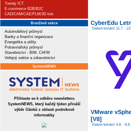
Trendy ICT
E-commerce B2B/B2C
CAD/CAM/CAE/PLM/3D tisk
CyberEdu Letn
Branžové sekce
Datum konání: 11.7. - 22
Automobilový průmysl
Banky a finanční organizace
Energetika a utility
Potravinářský průmysl
Stavebnictví - BIM, CAFM
Veřejný sektor a zdravotnictví
SystemNEWS
Přihlaste se k odběru newsletteru
SystemNEWS, který každý týden přináší
výběr článků z oblasti podnikové
VMware vSpher
informatiky
[V8]
Datum konání: 4.8. - 8.8.