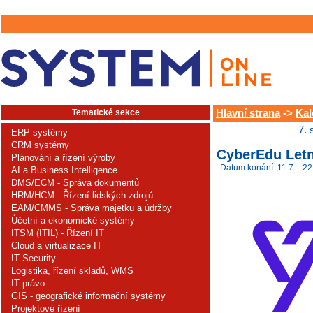
Tematické sekce
Hlavní strana
->
Kal
7. 
ERP systémy
CRM systémy
CyberEdu Letn
Plánování a řízení výroby
Datum konání: 11.7. - 22
AI a Business Intelligence
DMS/ECM - Správa dokumentů
HRM/HCM - Řízení lidských zdrojů
EAM/CMMS - Správa majetku a údržby
Účetní a ekonomické systémy
ITSM (ITIL) - Řízení IT
Cloud a virtualizace IT
IT Security
Logistika, řízení skladů, WMS
IT právo
GIS - geografické informační systémy
Projektové řízení