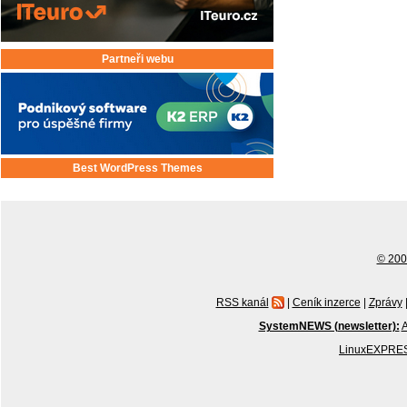
Partneři webu
Best WordPress Themes
© 2001
RSS kanál
|
Ceník inzerce
|
Zprávy
SystemNEWS (newsletter):
A
LinuxEXPRES