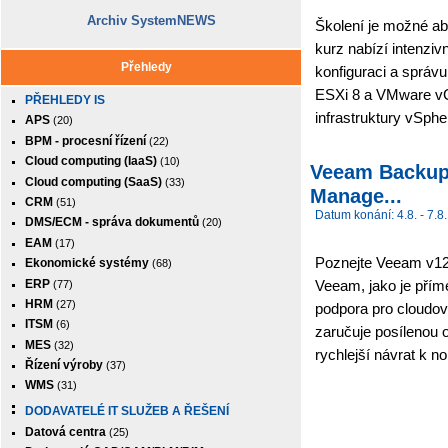
Archiv SystemNEWS
Školení je možné ab
kurz nabízí intenziv
Přehledy
konfiguraci a sprá
ESXi 8 a VMware vCe
PŘEHLEDY IS
infrastruktury vSpher
APS
(20)
BPM - procesní řízení
(22)
Cloud computing (IaaS)
(10)
Veeam Backup 
Cloud computing (SaaS)
(33)
Manage...
CRM
(51)
Datum konání: 4.8. - 7.8.
DMS/ECM - správa dokumentů
(20)
EAM
(17)
Poznejte Veeam v12
Ekonomické systémy
(68)
ERP
Veeam, jako je přím
(77)
HRM
(27)
podpora pro cloudový
ITSM
(6)
zaručuje posílenou 
MES
(32)
rychlejší návrat k n
Řízení výroby
(37)
WMS
(31)
DODAVATELÉ IT SLUŽEB A ŘEŠENÍ
Datová centra
(25)