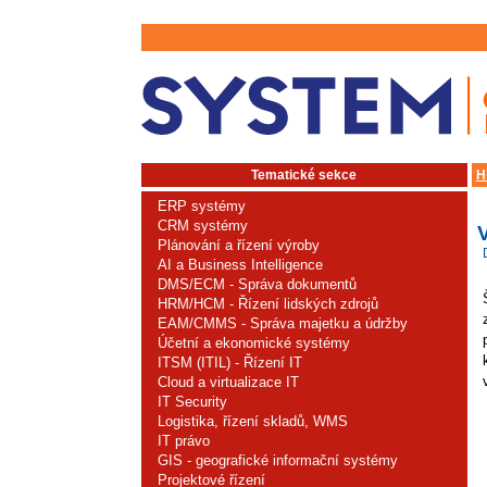
Tematické sekce
H
ERP systémy
CRM systémy
Plánování a řízení výroby
AI a Business Intelligence
DMS/ECM - Správa dokumentů
HRM/HCM - Řízení lidských zdrojů
EAM/CMMS - Správa majetku a údržby
Účetní a ekonomické systémy
ITSM (ITIL) - Řízení IT
Cloud a virtualizace IT
IT Security
Logistika, řízení skladů, WMS
IT právo
GIS - geografické informační systémy
Projektové řízení