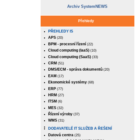
Archiv SystemNEWS
Přehledy
PŘEHLEDY IS
APS
(20)
BPM - procesní řízení
(22)
Cloud computing (IaaS)
(10)
Cloud computing (SaaS)
(33)
CRM
(51)
DMS/ECM - správa dokumentů
(20)
EAM
(17)
Ekonomické systémy
(68)
ERP
(77)
HRM
(27)
ITSM
(6)
MES
(32)
Řízení výroby
(37)
WMS
(31)
DODAVATELÉ IT SLUŽEB A ŘEŠENÍ
Datová centra
(25)