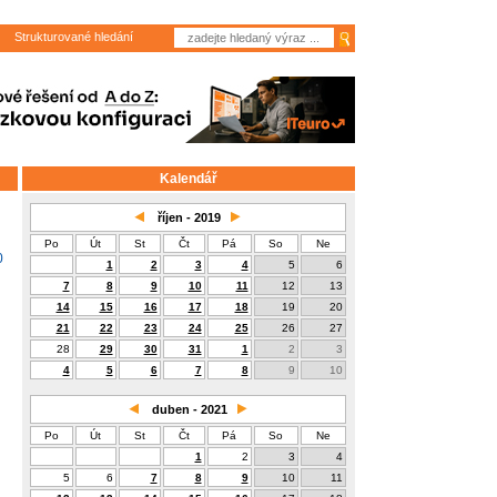
Strukturované hledání
Kalendář
říjen - 2019
Po
Út
St
Čt
Pá
So
Ne
0
1
2
3
4
5
6
7
8
9
10
11
12
13
14
15
16
17
18
19
20
21
22
23
24
25
26
27
28
29
30
31
1
2
3
4
5
6
7
8
9
10
duben - 2021
Po
Út
St
Čt
Pá
So
Ne
1
2
3
4
5
6
7
8
9
10
11