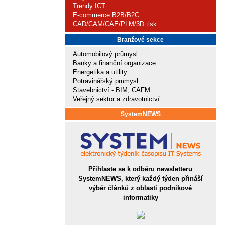
Trendy ICT
E-commerce B2B/B2C
CAD/CAM/CAE/PLM/3D tisk
Branžové sekce
Automobilový průmysl
Banky a finanční organizace
Energetika a utility
Potravinářský průmysl
Stavebnictví - BIM, CAFM
Veřejný sektor a zdravotnictví
SystemNEWS
Přihlaste se k odběru newsletteru
SystemNEWS, který každý týden přináší
výběr článků z oblasti podnikové
informatiky