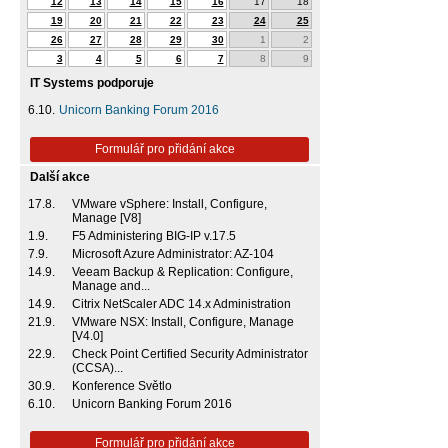
12
13
14
15
16
17
18
19
20
21
22
23
24
25
26
27
28
29
30
1
2
3
4
5
6
7
8
9
IT Systems podporuje
6.10.
Unicorn Banking Forum 2016
Formulář pro přidání akce
Další akce
17.8.
VMware vSphere: Install, Configure,
Manage [V8]
1.9.
F5 Administering BIG-IP v.17.5
7.9.
Microsoft Azure Administrator: AZ-104
14.9.
Veeam Backup & Replication: Configure,
Manage and...
14.9.
Citrix NetScaler ADC 14.x Administration
21.9.
VMware NSX: Install, Configure, Manage
[V4.0]
22.9.
Check Point Certified Security Administrator
(CCSA)...
30.9.
Konference Světlo
6.10.
Unicorn Banking Forum 2016
Formulář pro přidání akce