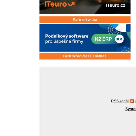
Partneři webu
Best WordPress Themes
RSS kanál
|
Syste