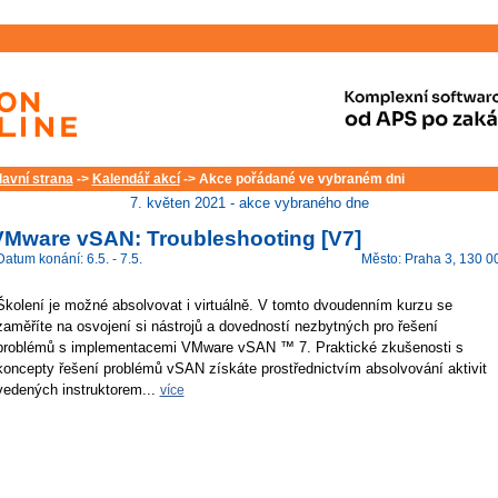
lavní strana
->
Kalendář akcí
-> Akce pořádané ve vybraném dni
7. květen 2021 - akce vybraného dne
VMware vSAN: Troubleshooting [V7]
Datum konání: 6.5. - 7.5.
Město: Praha 3, 130 0
Školení je možné absolvovat i virtuálně. V tomto dvoudenním kurzu se
zaměříte na osvojení si nástrojů a dovedností nezbytných pro řešení
problémů s implementacemi VMware vSAN ™ 7. Praktické zkušenosti s
koncepty řešení problémů vSAN získáte prostřednictvím absolvování aktivit
vedených instruktorem...
více