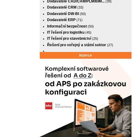
Dodavatelé CAD/CAM/PLM/BIM...
(39)
Dodavatelé CRM
(33)
Dodavatelé DW-BI
(50)
Dodavatelé ERP
(71)
Informační bezpečnost
(50)
IT řešení pro logistiku
(45)
IT řešení pro stavebnictví
(25)
Řešení pro veřejný a státní sektor
(27)
Inzerce