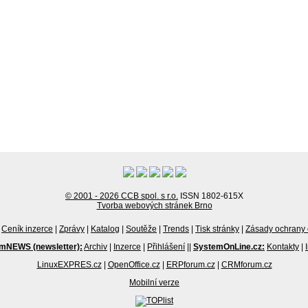
© 2001 - 2026 CCB spol. s r.o.
ISSN 1802-615X
Tvorba webových stránek Brno
Ceník inzerce
|
Zprávy
|
Katalog
|
Soutěže
|
Trends
|
Tisk stránky
|
Zásady ochrany 
mNEWS (newsletter):
Archiv
|
Inzerce
|
Přihlášení
||
SystemOnLine.cz:
Kontakty
|
LinuxEXPRES.cz
|
OpenOffice.cz
|
ERPforum.cz
|
CRMforum.cz
Mobilní verze