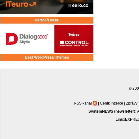
Partneři webu
Best WordPress Themes
© 2001
RSS kanál
|
Ceník inzerce
|
Zprávy
SystemNEWS (newsletter):
A
LinuxEXPRES