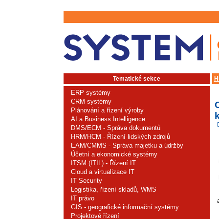
Tematické sekce
H
ERP systémy
CRM systémy
Plánování a řízení výroby
k
AI a Business Intelligence
DMS/ECM - Správa dokumentů
HRM/HCM - Řízení lidských zdrojů
EAM/CMMS - Správa majetku a údržby
Účetní a ekonomické systémy
ITSM (ITIL) - Řízení IT
Cloud a virtualizace IT
IT Security
Logistika, řízení skladů, WMS
IT právo
GIS - geografické informační systémy
Projektové řízení