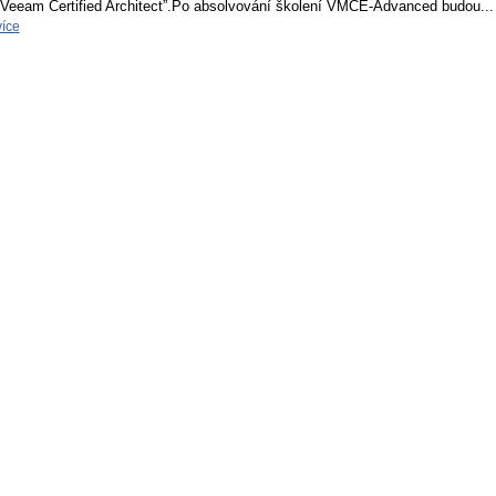
“Veeam Certified Architect”.Po absolvování školení VMCE-Advanced budou...
více