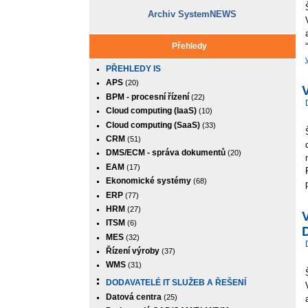
Archiv SystemNEWS
Přehledy
PŘEHLEDY IS
APS
(20)
BPM - procesní řízení
(22)
Cloud computing (IaaS)
(10)
Cloud computing (SaaS)
(33)
CRM
(51)
DMS/ECM - správa dokumentů
(20)
EAM
(17)
Ekonomické systémy
(68)
ERP
(77)
HRM
(27)
ITSM
(6)
D
MES
(32)
Řízení výroby
(37)
WMS
(31)
DODAVATELÉ IT SLUŽEB A ŘEŠENÍ
Datová centra
(25)