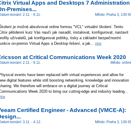
itrix Virtual Apps and Desktops 7 Administration
On-Premises...
Datum konání: 2.11. - 6.11.
Město: Praha 3, 130 0
Školení je možné absolvovat online formou "VCL" virtuální školení. Tento
Citrix pětidenní kurz Vás naučí jak nasadit, instalovat, konfigurovat, nastavit
profily užívatelů, jak konfigurovat politiky, tisky a základní bezpečnostní
funkce on-premis Virtual Apps a Desktop řešení, a jak...
více
Ericsson at Critical Communications Week 2020
Datum konání: 2.11. - 6.11.
Město: onlin
Physical events have been replaced with virtual experiences and allow for
new digital features while still boosting networking, knowledge and innovation
sharing. We therefore will embrace on a digital journey at Critical
Communications Week 2020 to bring our cutting-edge and industry leading...
více
Veeam Certified Engineer - Advanced (VMCE-A):
esign...
Datum konání: 3.11. - 4.12.
Město: Praha 3, 130 0