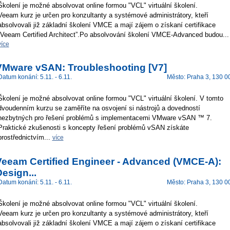
Školení je možné absolvovat online formou "VCL" virtuální školení.
Veeam kurz je určen pro konzultanty a systémové administrátory, kteří
absolvovali již základní školení VMCE a mají zájem o získaní certifikace
“Veeam Certified Architect”.Po absolvování školení VMCE-Advanced budou...
více
VMware vSAN: Troubleshooting [V7]
Datum konání: 5.11. - 6.11.
Město: Praha 3, 130 0
Školení je možné absolvovat online formou "VCL" virtuální školení. V tomto
dvoudenním kurzu se zaměříte na osvojení si nástrojů a dovedností
nezbytných pro řešení problémů s implementacemi VMware vSAN ™ 7.
Praktické zkušenosti s koncepty řešení problémů vSAN získáte
prostřednictvím...
více
Veeam Certified Engineer - Advanced (VMCE-A):
esign...
Datum konání: 5.11. - 6.11.
Město: Praha 3, 130 0
Školení je možné absolvovat online formou "VCL" virtuální školení.
Veeam kurz je určen pro konzultanty a systémové administrátory, kteří
absolvovali již základní školení VMCE a mají zájem o získaní certifikace