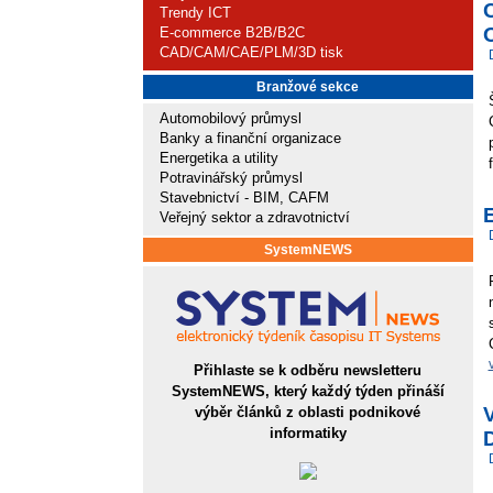
C
Trendy ICT
E-commerce B2B/B2C
CAD/CAM/CAE/PLM/3D tisk
Branžové sekce
Automobilový průmysl
Banky a finanční organizace
Energetika a utility
Potravinářský průmysl
Stavebnictví - BIM, CAFM
Veřejný sektor a zdravotnictví
SystemNEWS
Přihlaste se k odběru newsletteru
SystemNEWS, který každý týden přináší
výběr článků z oblasti podnikové
informatiky
D