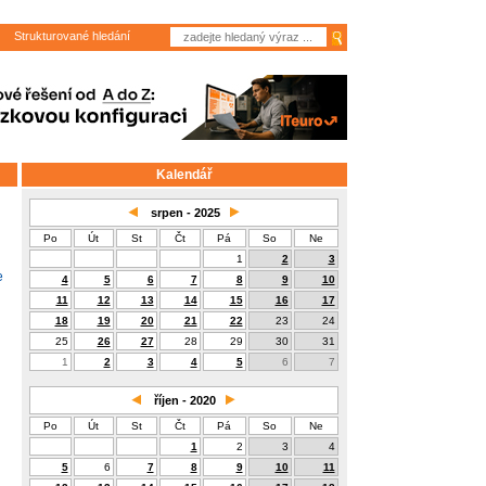
Strukturované hledání
Kalendář
srpen - 2025
Po
Út
St
Čt
Pá
So
Ne
1
2
3
e
4
5
6
7
8
9
10
11
12
13
14
15
16
17
18
19
20
21
22
23
24
25
26
27
28
29
30
31
1
2
3
4
5
6
7
říjen - 2020
Po
Út
St
Čt
Pá
So
Ne
1
2
3
4
5
6
7
8
9
10
11