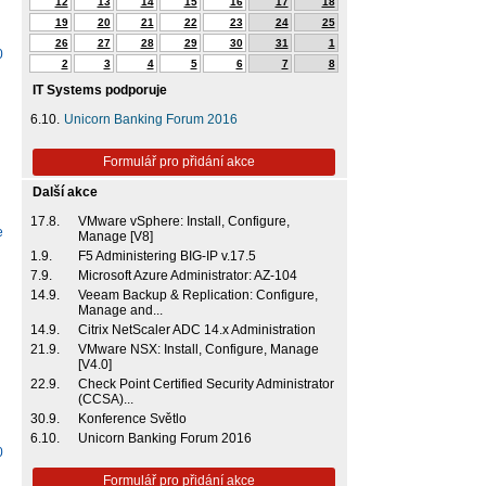
12
13
14
15
16
17
18
19
20
21
22
23
24
25
26
27
28
29
30
31
1
0
2
3
4
5
6
7
8
IT Systems podporuje
6.10.
Unicorn Banking Forum 2016
Formulář pro přidání akce
Další akce
17.8.
VMware vSphere: Install, Configure,
e
Manage [V8]
1.9.
F5 Administering BIG-IP v.17.5
7.9.
Microsoft Azure Administrator: AZ-104
14.9.
Veeam Backup & Replication: Configure,
Manage and...
14.9.
Citrix NetScaler ADC 14.x Administration
21.9.
VMware NSX: Install, Configure, Manage
[V4.0]
22.9.
Check Point Certified Security Administrator
(CCSA)...
30.9.
Konference Světlo
6.10.
Unicorn Banking Forum 2016
0
Formulář pro přidání akce