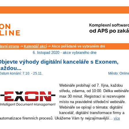
lavní strana
->
Kalendář akcí
-> Akce pořádané ve vybraném dni
6. listopad 2020 - akce vybraného dne
Objevte výhody digitální kanceláře s Exonem,
aždou...
Datum konání: 7.10. - 25.11.
Město: Onlin
Webináře probíhají od 7. října, každou
středu, zdarma, od 10:00. Délka webináře
max 30 minut. Registrací si rezervujete
místo na pravidelné středeční webináře.
Webináře se opírají o témata: digitální
kancelář, digitální transformace firmy a
automatizace firemních procesů. Ukážeme Vám ty nejzajímavější...
více