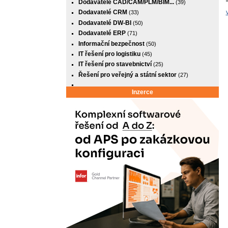
Dodavatelé CAD/CAM/PLM/BIM...
(39)
Dodavatelé CRM
(33)
Dodavatelé DW-BI
(50)
Dodavatelé ERP
(71)
Informační bezpečnost
(50)
IT řešení pro logistiku
(45)
IT řešení pro stavebnictví
(25)
Řešení pro veřejný a státní sektor
(27)
Inzerce