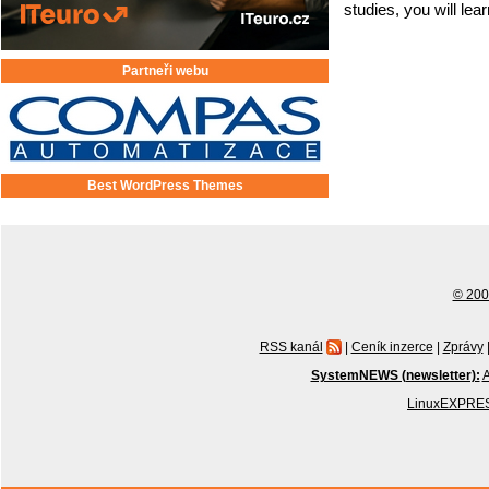
studies, you will lear
Partneři webu
Best WordPress Themes
© 2001
RSS kanál
|
Ceník inzerce
|
Zprávy
SystemNEWS (newsletter):
A
LinuxEXPRES