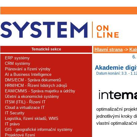
Tematické sekce
Hlavní strana
->
Kal
6.
ERP systémy
CRM systémy
Akademie digi
Plánování a řízení výroby
Datum konání: 3.3. - 1.1
AI a Business Intelligence
DMS/ECM - Správa dokumentů
HRM/HCM - Řízení lidských zdrojů
EAM/CMMS - Správa majetku a údržby
Účetní a ekonomické systémy
ITSM (ITIL) - Řízení IT
Cloud a virtualizace IT
optimalizační projek
IT Security
jednotlivými kroky di
Logistika, řízení skladů, WMS
vlastní optimalizační
IT právo
GIS - geografické informační systémy
Projektové řízení