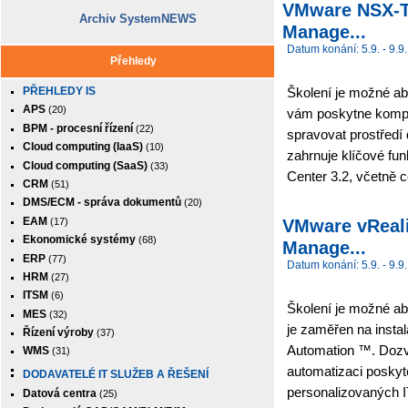
VMware NSX-T D
Archiv SystemNEWS
Manage...
Datum konání: 5.9. - 9.9.
Přehledy
PŘEHLEDY IS
Školení je možné ab
APS
(20)
vám poskytne komplex
BPM - procesní řízení
(22)
spravovat prostřed
Cloud computing (IaaS)
(10)
zahrnuje klíčové f
Cloud computing (SaaS)
(33)
Center 3.2, včetně ce
CRM
(51)
DMS/ECM - správa dokumentů
(20)
EAM
VMware vRealiz
(17)
Ekonomické systémy
(68)
Manage...
ERP
(77)
Datum konání: 5.9. - 9.9.
HRM
(27)
ITSM
(6)
Školení je možné abs
MES
(32)
je zaměřen na insta
Řízení výroby
(37)
Automation ™. Dozví
WMS
(31)
automatizaci poskytov
DODAVATELÉ IT SLUŽEB A ŘEŠENÍ
personalizovaných I
Datová centra
(25)