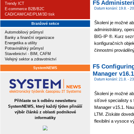
F5 Administeri
Trendy ICT
Datum konání: 19.8. - 20
E-commerce B2B/B2C
CAD/CAM/CAE/PLM/3D tisk
Školení je možné abs
Branžové sekce
administrátory, ope
Automobilový průmysl
BIG-IP ®. Kurz sez
Banky a finanční organizace
Energetika a utility
konfiguračních obje
Potravinářský průmysl
činnostmi prováděným
Stavebnictví - BIM, CAFM
Veřejný sektor a zdravotnictví
F5 Configuring
SystemNEWS
Manager v16.1.
Datum konání: 21.8. - 23
Školení je možné abs
síťové specialisty 
Přihlaste se k odběru newsletteru
SystemNEWS, který každý týden přináší
Manager v15.1. Nauč
výběr článků z oblasti podnikové
LTM. Získáte doved
informatiky
flexibilní a vysoce v