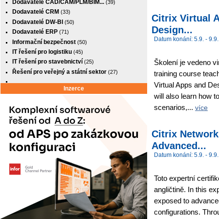
Dodavatelé CAD/CAM/PLM/BIM...
(39)
Dodavatelé CRM
(33)
Citrix Virtua
Dodavatelé DW-BI
(50)
Design...
Dodavatelé ERP
(71)
Datum konání: 5.9. - 9.9.
Informační bezpečnost
(50)
IT řešení pro logistiku
(45)
Školení je vedeno v
IT řešení pro stavebnictví
(25)
Řešení pro veřejný a státní sektor
(27)
training course teach
Virtual Apps and Desk
Inzerce
will also learn how 
scenarios,...
více
Citrix Networ
Advanced...
Datum konání: 5.9. - 9.9.
Toto expertní certifi
angličtině. In this e
exposed to advance
configurations. Thro