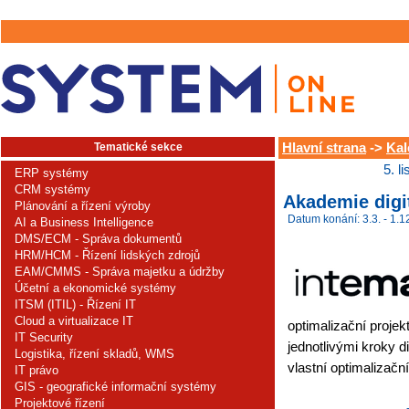
Tematické sekce
Hlavní strana
->
Kal
5. l
ERP systémy
CRM systémy
Akademie digi
Plánování a řízení výroby
Datum konání: 3.3. - 1.1
AI a Business Intelligence
DMS/ECM - Správa dokumentů
HRM/HCM - Řízení lidských zdrojů
EAM/CMMS - Správa majetku a údržby
Účetní a ekonomické systémy
ITSM (ITIL) - Řízení IT
Cloud a virtualizace IT
optimalizační projek
IT Security
jednotlivými kroky di
Logistika, řízení skladů, WMS
vlastní optimalizační
IT právo
GIS - geografické informační systémy
Projektové řízení