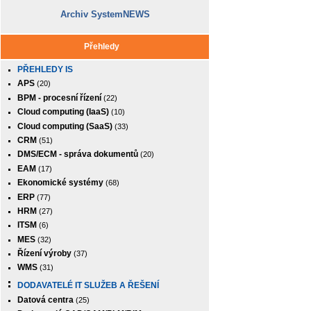
Archiv SystemNEWS
Přehledy
PŘEHLEDY IS
APS
(20)
BPM - procesní řízení
(22)
Cloud computing (IaaS)
(10)
Cloud computing (SaaS)
(33)
CRM
(51)
DMS/ECM - správa dokumentů
(20)
EAM
(17)
Ekonomické systémy
(68)
ERP
(77)
HRM
(27)
ITSM
(6)
MES
(32)
Řízení výroby
(37)
WMS
(31)
DODAVATELÉ IT SLUŽEB A ŘEŠENÍ
Datová centra
(25)