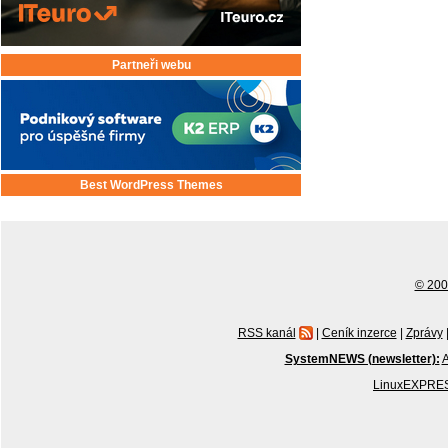
Partneři webu
Best WordPress Themes
© 2001
RSS kanál
|
Ceník inzerce
|
Zprávy
SystemNEWS (newsletter):
A
LinuxEXPRES