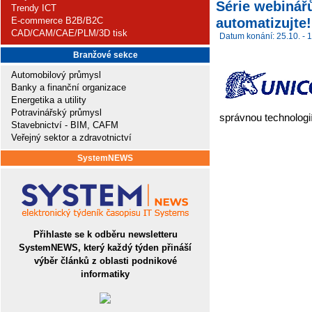
Série webinářů
Trendy ICT
automatizujte!.
E-commerce B2B/B2C
CAD/CAM/CAE/PLM/3D tisk
Datum konání: 25.10. - 1
Branžové sekce
Automobilový průmysl
Banky a finanční organizace
Energetika a utility
Potravinářský průmysl
správnou technologií
Stavebnictví - BIM, CAFM
Veřejný sektor a zdravotnictví
SystemNEWS
Přihlaste se k odběru newsletteru
SystemNEWS, který každý týden přináší
výběr článků z oblasti podnikové
informatiky