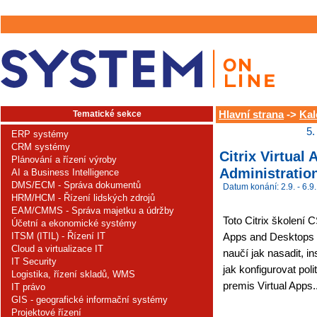
Tematické sekce
Hlavní strana
->
Kal
5.
ERP systémy
CRM systémy
Citrix Virtual
Plánování a řízení výroby
Administratio
AI a Business Intelligence
DMS/ECM - Správa dokumentů
Datum konání: 2.9. - 6.9.
HRM/HCM - Řízení lidských zdrojů
EAM/CMMS - Správa majetku a údržby
Toto Citrix školení 
Účetní a ekonomické systémy
ITSM (ITIL) - Řízení IT
Apps and Desktops 7
Cloud a virtualizace IT
naučí jak nasadit, in
IT Security
jak konfigurovat pol
Logistika, řízení skladů, WMS
premis Virtual Apps.
IT právo
GIS - geografické informační systémy
Projektové řízení