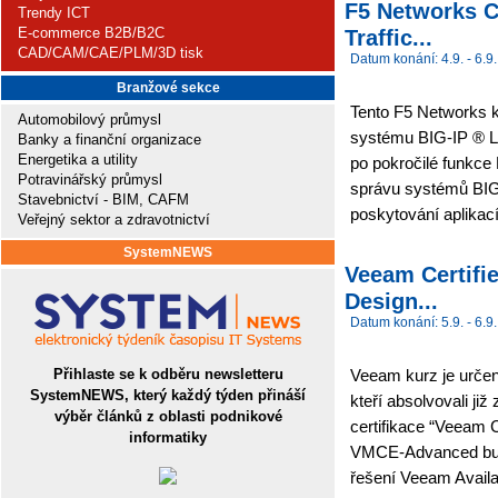
F5 Networks C
Trendy ICT
E-commerce B2B/B2C
Traffic...
CAD/CAM/CAE/PLM/3D tisk
Datum konání: 4.9. - 6.9.
Branžové sekce
Tento F5 Networks k
Automobilový průmysl
systému BIG-IP ® Lo
Banky a finanční organizace
Energetika a utility
po pokročilé funkce
Potravinářský průmysl
správu systémů BIG-
Stavebnictví - BIM, CAFM
poskytování aplikací
Veřejný sektor a zdravotnictví
SystemNEWS
Veeam Certifi
Design...
Datum konání: 5.9. - 6.9.
Přihlaste se k odběru newsletteru
Veeam kurz je určen
SystemNEWS, který každý týden přináší
kteří absolvovali ji
výběr článků z oblasti podnikové
certifikace “Veeam C
informatiky
VMCE-Advanced budo
řešení Veeam Availabi