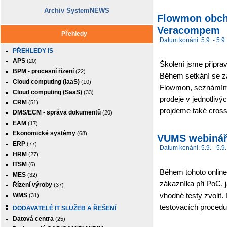
Archiv SystemNEWS
Flowmon obcho
Veracompem
Přehledy
Datum konání: 5.9. - 5.9.
PŘEHLEDY IS
APS
(20)
Školení jsme připrav
BPM - procesní řízení
(22)
Během setkání se z
Cloud computing (IaaS)
(10)
Flowmon, seznámíme
Cloud computing (SaaS)
(33)
prodeje v jednotlivý
CRM
(51)
projdeme také cross
DMS/ECM - správa dokumentů
(20)
EAM
(17)
Ekonomické systémy
(68)
VUMS webinář
ERP
(77)
Datum konání: 5.9. - 5.9.
HRM
(27)
ITSM
(6)
Během tohoto online
MES
(32)
zákazníka při PoC, 
Řízení výroby
(37)
vhodné testy zvolit.
WMS
(31)
testovacích procedu
DODAVATELÉ IT SLUŽEB A ŘEŠENÍ
Datová centra
(25)