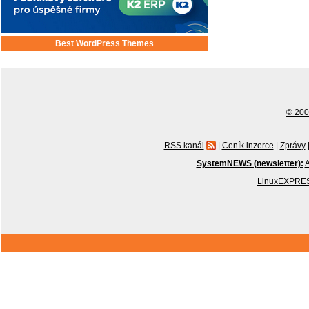
Best WordPress Themes
© 2001
RSS kanál
|
Ceník inzerce
|
Zprávy
SystemNEWS (newsletter):
A
LinuxEXPRES