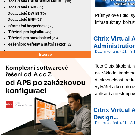
Dodavatelé CAD/CAM/PLM/BIM...
(39)
Dodavatelé CRM
(33)
Dodavatelé DW-BI
(50)
Průmyslové řídicí sy
Dodavatelé ERP
(71)
infrastruktury, bohu
Informační bezpečnost
(50)
IT řešení pro logistiku
(45)
Citrix Virtua
IT řešení pro stavebnictví
(25)
Řešení pro veřejný a státní sektor
Administration
(27)
Datum konání: 4.11. - 8.
Inzerce
Toto Citrix školení,
na základní impleme
škálovatelnost, red
vytvářet a kombinov
aplikací a desktopo
Citrix Virtua
Design...
Datum konání: 4.11. - 8.