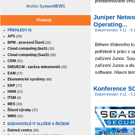
předdefinované virtuá
Archiv SystemNEWS
Juniper Networ
Přehledy
Operating...
PŘEHLEDY IS
Datum konání: 4.11. - 6.
APS
(20)
BPM - procesní řízení
(22)
Během třídenního kur
Cloud computing (IaaS)
(10)
potřebné k práci s 
Cloud computing (SaaS)
(33)
zařízení Junos. Souč
CRM
(51)
zařízení Junos a di
DMS/ECM - správa dokumentů
(20)
software. Hlavní tém
EAM
(17)
Ekonomické systémy
(68)
ERP
(77)
Konference 
HRM
(27)
Datum konání: 4.11. - 5.
ITSM
(6)
MES
(32)
Řízení výroby
(37)
WMS
(31)
DODAVATELÉ IT SLUŽEB A ŘEŠENÍ
Datová centra
(25)