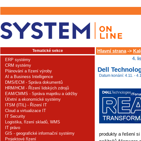
Tematické sekce
Hlavní strana
->
Kal
4. l
ERP systémy
CRM systémy
Dell Technolo
Plánování a řízení výroby
Datum konání: 4.11. - 4.
AI a Business Intelligence
DMS/ECM - Správa dokumentů
HRM/HCM - Řízení lidských zdrojů
EAM/CMMS - Správa majetku a údržby
Účetní a ekonomické systémy
ITSM (ITIL) - Řízení IT
Cloud a virtualizace IT
IT Security
Logistika, řízení skladů, WMS
IT právo
GIS - geografické informační systémy
produkty a řešení s
Projektové řízení