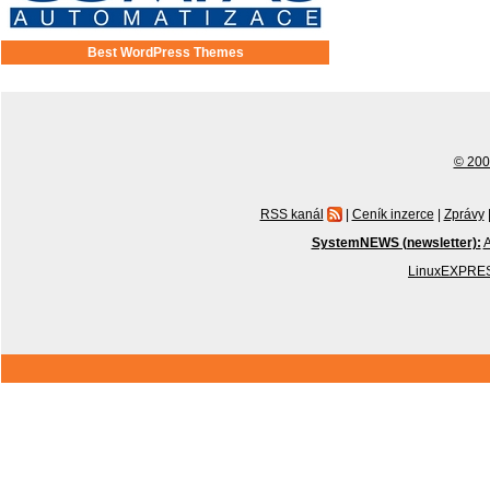
Best WordPress Themes
© 2001
RSS kanál
|
Ceník inzerce
|
Zprávy
SystemNEWS (newsletter):
A
LinuxEXPRES