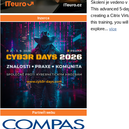
Školení je vedeno v
This advanced 5-day 
creating a Citrix Vir
Inzerce
this training, you wi
explore...
více
Partneři webu