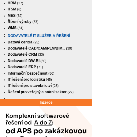
HRM
(27)
ITSM
(6)
MES
(32)
Řízení výroby
(37)
WMS
(31)
DODAVATELÉ IT SLUŽEB A ŘEŠENÍ
Datová centra
(25)
Dodavatelé CAD/CAM/PLM/BIM...
(39)
Dodavatelé CRM
(33)
Dodavatelé DW-BI
(50)
Dodavatelé ERP
(71)
Informační bezpečnost
(50)
IT řešení pro logistiku
(45)
IT řešení pro stavebnictví
(25)
Řešení pro veřejný a státní sektor
(27)
Inzerce