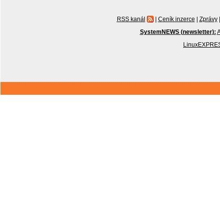
RSS kanál
|
Ceník inzerce
|
Zprávy
SystemNEWS (newsletter):
A
LinuxEXPRES