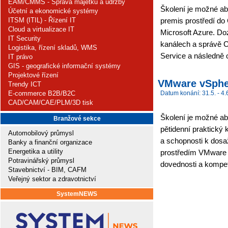
EAM/CMMS - Správa majetku a údržby
Školení je možné ab
Účetní a ekonomické systémy
ITSM (ITIL) - Řízení IT
premis prostředí do 
Cloud a virtualizace IT
Microsoft Azure. Do
IT Security
kanálech a správě Ci
Logistika, řízení skladů, WMS
Service a následně o
IT právo
GIS - geografické informační systémy
Projektové řízení
VMware vSpher
Trendy ICT
E-commerce B2B/B2C
Datum konání: 31.5. - 4.
CAD/CAM/CAE/PLM/3D tisk
Školení je možné ab
Branžové sekce
pětidenní praktický 
Automobilový průmysl
a schopnosti k dosa
Banky a finanční organizace
Energetika a utility
prostředím VMware 
Potravinářský průmysl
dovednosti a kompet
Stavebnictví - BIM, CAFM
Veřejný sektor a zdravotnictví
SystemNEWS