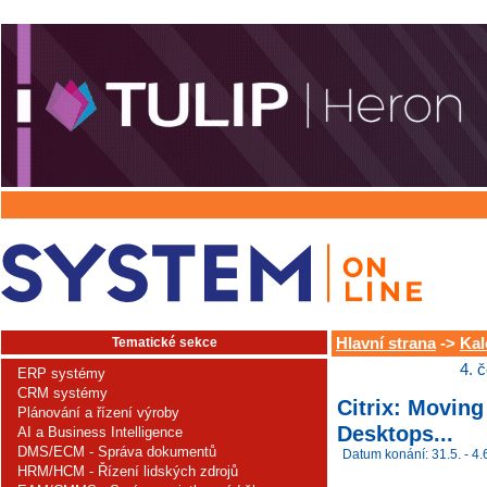
Tematické sekce
Hlavní strana
->
Kal
4. 
ERP systémy
CRM systémy
Citrix: Moving
Plánování a řízení výroby
Desktops...
AI a Business Intelligence
DMS/ECM - Správa dokumentů
Datum konání: 31.5. - 4.
HRM/HCM - Řízení lidských zdrojů