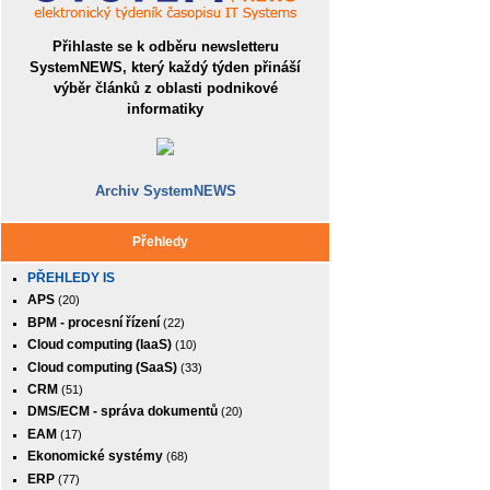
Přihlaste se k odběru newsletteru
SystemNEWS, který každý týden přináší
výběr článků z oblasti podnikové
informatiky
Archiv SystemNEWS
Přehledy
PŘEHLEDY IS
APS
(20)
BPM - procesní řízení
(22)
Cloud computing (IaaS)
(10)
Cloud computing (SaaS)
(33)
CRM
(51)
DMS/ECM - správa dokumentů
(20)
EAM
(17)
Ekonomické systémy
(68)
ERP
(77)