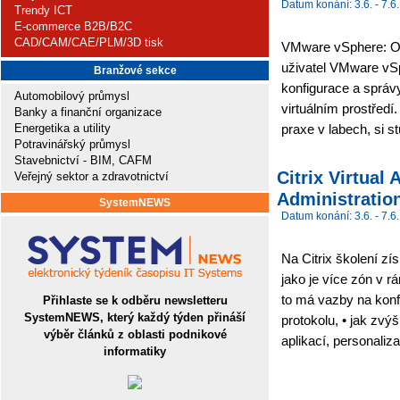
Datum konání: 3.6. - 7.6.
Trendy ICT
E-commerce B2B/B2C
CAD/CAM/CAE/PLM/3D tisk
VMware vSphere: Opt
uživatel VMware vS
Branžové sekce
konfigurace a sprá
Automobilový průmysl
virtuálním prostředí.
Banky a finanční organizace
Energetika a utility
praxe v labech, si s
Potravinářský průmysl
Stavebnictví - BIM, CAFM
Citrix Virtua
Veřejný sektor a zdravotnictví
Administration
SystemNEWS
Datum konání: 3.6. - 7.6.
Na Citrix školení zí
jako je více zón v r
to má vazby na konf
Přihlaste se k odběru newsletteru
SystemNEWS, který každý týden přináší
protokolu, • jak zvýš
výběr článků z oblasti podnikové
aplikací, personaliza
informatiky