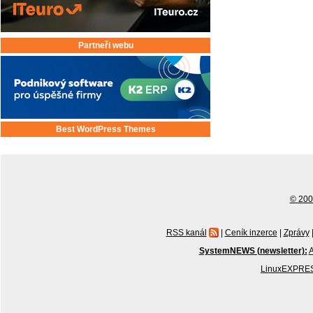
Partneři webu
Best WordPress Themes
© 2001
RSS kanál
|
Ceník inzerce
|
Zprávy
SystemNEWS (newsletter):
A
LinuxEXPRES