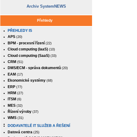
Archiv SystemNEWS
Přehledy
PŘEHLEDY IS
APS
(20)
BPM - procesní řízení
(22)
Cloud computing (IaaS)
(10)
Cloud computing (SaaS)
(33)
CRM
(51)
DMS/ECM - správa dokumentů
(20)
EAM
(17)
Ekonomické systémy
(68)
ERP
(77)
HRM
(27)
ITSM
(6)
MES
(32)
Řízení výroby
(37)
WMS
(31)
DODAVATELÉ IT SLUŽEB A ŘEŠENÍ
Datová centra
(25)