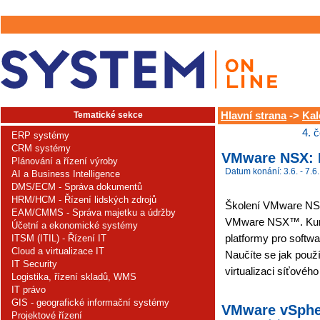
Tematické sekce
Hlavní strana
->
Kal
4. 
ERP systémy
CRM systémy
VMware NSX: I
Plánování a řízení výroby
Datum konání: 3.6. - 7.6.
AI a Business Intelligence
DMS/ECM - Správa dokumentů
HRM/HCM - Řízení lidských zdrojů
Školení VMware NSX 
EAM/CMMS - Správa majetku a údržby
VMware NSX™. Kur
Účetní a ekonomické systémy
platformy pro softw
ITSM (ITIL) - Řízení IT
Cloud a virtualizace IT
Naučíte se jak použ
IT Security
virtualizaci síťového
Logistika, řízení skladů, WMS
IT právo
GIS - geografické informační systémy
VMware vSpher
Projektové řízení